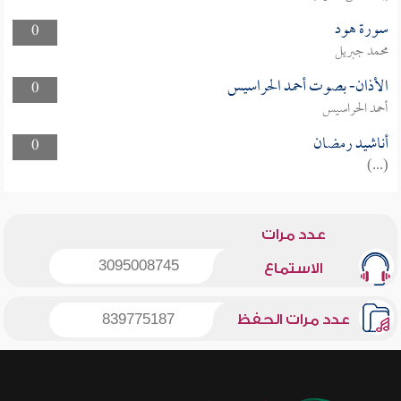
سورة هود
0
محمد جبريل
الأذان- بصوت أحمد الحراسيس
0
أحمد الحراسيس
أناشيد رمضان
0
(...)
عدد مرات
3095008745
الاستماع
عدد مرات الحفظ
839775187