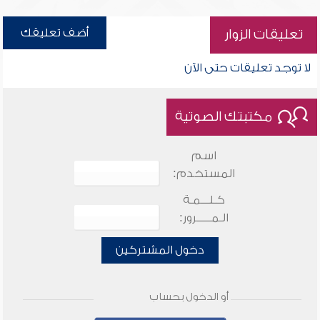
أضف تعليقك
تعليقات الزوار
لا توجد تعليقات حتى الآن
مكتبتك الصوتية
اسم
المستخدم:
كـلـــمـة
الـمـــــرور:
دخول المشتركين
أو الدخول بحساب