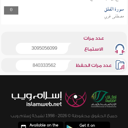
سورة الفلق
0
مصطفى غربي
عدد مرات
3095056099
الاستماع
عدد مرات الحفظ
840333562
جميع الحقوق محفوظة © 2026 - 1998 لشبكة إسلام ويب