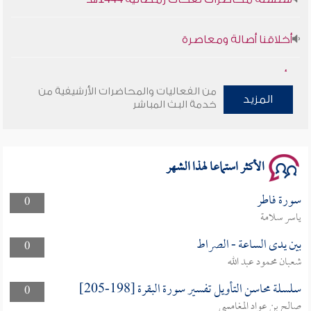
أخلاقنا أصالة ومعاصرة
وأمنهم من خوف 9
من الفعاليات والمحاضرات الأرشيفية من
المزيد
خدمة البث المباشر
سلسلة محاضرات نفحات رمضانية 1444هـ
الأكثر استماعا لهذا الشهر
سورة فاطر
0
ياسر سلامة
بين يدى الساعة - الصراط
0
شعبان محمود عبد الله
سلسلة محاسن التأويل تفسير سورة البقرة [198-205]
0
صالح بن عواد المغامسي