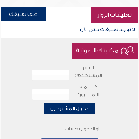
أضف تعليقك
تعليقات الزوار
لا توجد تعليقات حتى الآن
مكتبتك الصوتية
اسم
المستخدم:
كـلـــمـة
الـمـــــرور:
دخول المشتركين
أو الدخول بحساب