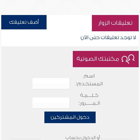
أضف تعليقك
تعليقات الزوار
لا توجد تعليقات حتى الآن
مكتبتك الصوتية
اسم
المستخدم:
كـلـــمـة
الـمـــــرور:
دخول المشتركين
أو الدخول بحساب