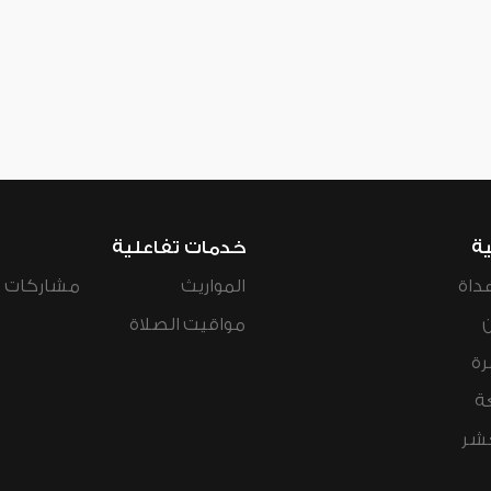
ية
خدمات تفاعلية
داة
المواريث
مشاركات ال
مواقيت الصلاة
رة
ة
عشر