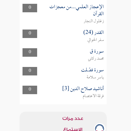
الإعجاز العلمي...من معجزات
0
القرآن
زغلول النجار
القدر (24)
0
سفر الحوالي
سورة ق
0
محمد ركابي
سورة فصّلت
0
ياسر سلامة
أناشيد صلاح الدين [3]
0
فرقة الاعتصام
عدد مرات
الاستماع