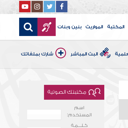
المكتبة
المواريث
بنين وبنات
علمية
البث المباشر
شارك بملفاتك
مكتبتك الصوتية
اسم
المستخدم:
كـلـــمـة