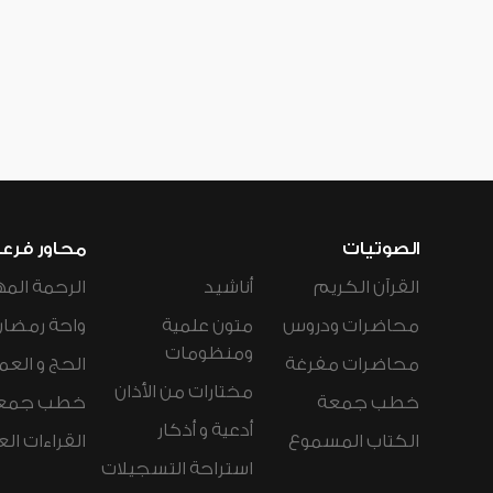
الصوتيات
محاور فرع
القرآن الكريم
أناشيد
الرحمة المه
محاضرات ودروس
متون علمية
واحة رمضان
ومنظومات
محاضرات مفرغة
الحج و العم
مختارات من الأذان
خطب جمعة
خطب جمع
أدعية و أذكار
الكتاب المسموع
القراءات ال
استراحة التسجيلات