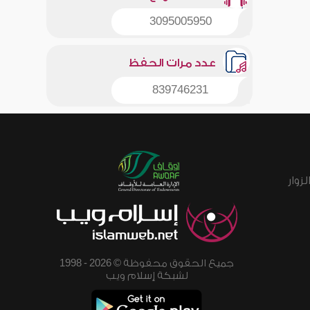
3095005950
عدد مرات الحفظ
839746231
زوار
جميع الحقوق محفوظة © 2026 - 1998
لشبكة إسلام ويب