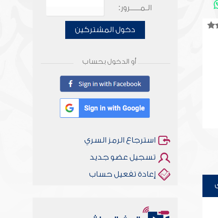
الـمـــــرور:
دخول المشتركين
أو الدخول بحساب
استرجاع الرمز السري
تسجيل عضو جديد
إعادة تفعيل حساب