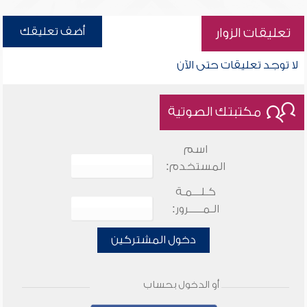
أضف تعليقك
تعليقات الزوار
لا توجد تعليقات حتى الآن
مكتبتك الصوتية
اسم
المستخدم:
كـلـــمـة
الـمـــــرور:
دخول المشتركين
أو الدخول بحساب