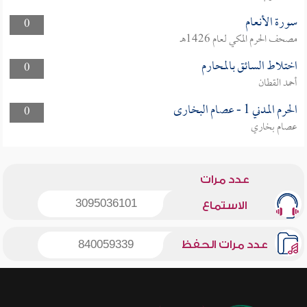
سورة الأنعام
0
مصحف الحرم المكي لعام 1426هـ
اختلاط السائق بالمحارم
0
أحمد القطان
الحرم المدني 1 - عصام البخارى
0
عصام بخاري
عدد مرات
3095036101
الاستماع
عدد مرات الحفظ
840059339