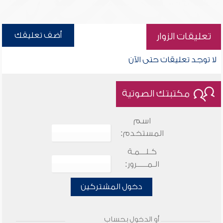
أضف تعليقك
تعليقات الزوار
لا توجد تعليقات حتى الآن
مكتبتك الصوتية
اسم
المستخدم:
كـلـــمـة
الـمـــــرور:
دخول المشتركين
أو الدخول بحساب