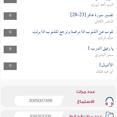
السيد أحمد أبوزيد
تفسير سورة غافر [23-28]
0
المنتصر الكتاني
تتوب عن الذنوب اذا مرضتا وترجع للذنوب اذا برئت
0
خالد الراشد
يا رفيق الدرب 1
0
سمير البشيري
الأشبال1
0
أبو عبد الملك
عدد مرات
3095007499
الاستماع
عدد مرات الحفظ
839763209