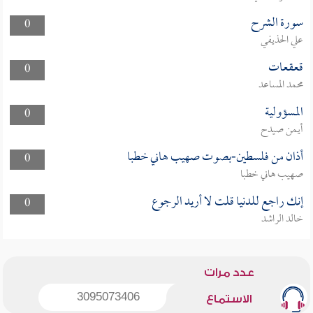
سورة الشرح
0
علي الحذيفي
قعقعات
0
محمد المساعد
المسؤولية
0
أيمن صيدح
أذان من فلسطين-بصوت صهيب هاني خطبا
0
صهيب هاني خطبا
إنك راجع للدنيا قلت لا أريد الرجوع
0
خالد الراشد
عدد مرات
3095073406
الاستماع