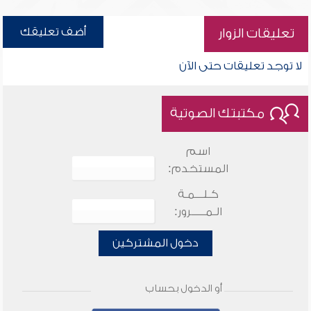
أضف تعليقك
تعليقات الزوار
لا توجد تعليقات حتى الآن
مكتبتك الصوتية
اسم
المستخدم:
كـلـــمـة
الـمـــــرور:
دخول المشتركين
أو الدخول بحساب