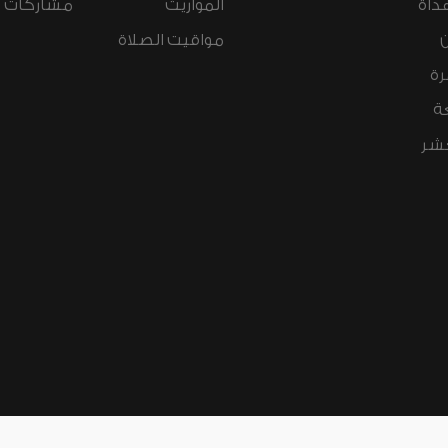
داة
المواريث
مشاركات ال
مواقيت الصلاة
رة
ة
عشر