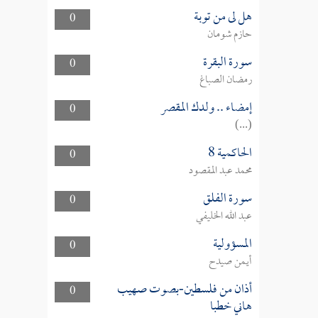
هل لى من توبة
0
حازم شومان
سورة البقرة
0
رمضان الصباغ
إمضاء .. ولدك المقصر
0
(...)
الحاكمية 8
0
محمد عبد المقصود
سورة الفلق
0
عبد الله الخليفي
المسؤولية
0
أيمن صيدح
أذان من فلسطين-بصوت صهيب
0
هاني خطبا