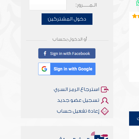
الـمـــــرور:
دخول المشتركين
أو الدخول بحساب
استرجاع الرمز السري
تسجيل عضو جديد
إعادة تفعيل حساب