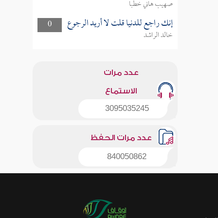
صهيب هاني خطبا
إنك راجع للدنيا قلت لا أريد الرجوع
0
خالد الراشد
عدد مرات
الاستماع
3095035245
عدد مرات الحفظ
840050862