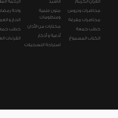
القرآن الكريم
أناشيد
الرحمة المه
محاضرات ودروس
متون علمية
واحة رمضان
ومنظومات
محاضرات مفرغة
الحج و العم
مختارات من الأذان
خطب جمعة
خطب جمع
أدعية و أذكار
الكتاب المسموع
القراءات ال
استراحة التسجيلات