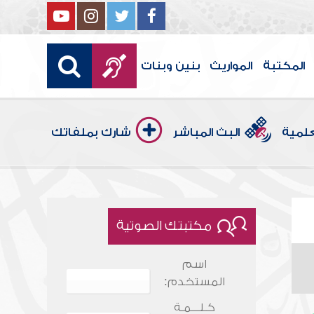
المكتبة
المواريث
بنين وبنات
علمية
البث المباشر
شارك بملفاتك
مكتبتك الصوتية
اسم
المستخدم:
كـلـــمـة