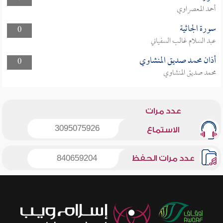
أحمد المعصراوي
سورة الجاثية
0
عبد السلام غالب السفياني
أذان محمد صديق المنشاوي
0
محمد صديق المنشاوي
عدد مرات
3095075926
الاستماع
عدد مرات الحفظ
840659204