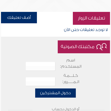
أضف تعليقك
تعليقات الزوار
لا توجد تعليقات حتى الآن
مكتبتك الصوتية
اسم
المستخدم:
كـلـــمـة
الـمـــــرور:
دخول المشتركين
أو الدخول بحساب