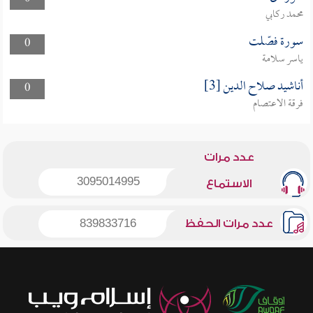
محمد ركابي
سورة فصّلت
0
ياسر سلامة
أناشيد صلاح الدين [3]
0
فرقة الاعتصام
عدد مرات
3095014995
الاستماع
عدد مرات الحفظ
839833716