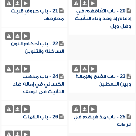
20 - باب اتفاقهم في
21 - باب حروفٍ قربت
إدغام إذ وقد وتاء التأنيث
مخارجها
وهل وبل
22 - باب أحكام النون
الساكنة والتنوين
23 - باب الفتح والإمالة
24 - باب مذهب
وبين اللفظين
الكسائي في إمالة هاء
التأنيث في الوقف
25 - باب مذاهبهم في
26 - باب اللامات
الراءات