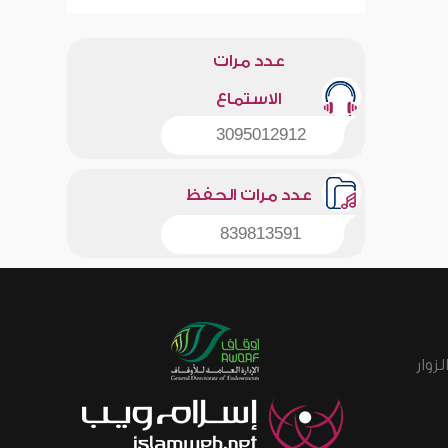
عدد مرات
الاستماع
3095012912
عدد مرات الحفظ
839813591
زوار