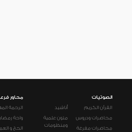
الصوتيات
محاور فرع
القرآن الكريم
أناشيد
الرحمة المه
محاضرات ودروس
متون علمية
واحة رمضان
ومنظومات
محاضرات مفرغة
الحج و العم