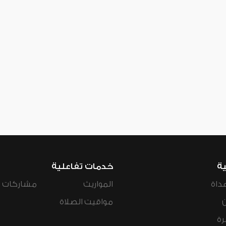
ية
خدمات تفاعلية
داة
المواريث
مشاركات ال
مواقيت الصلاة
رة