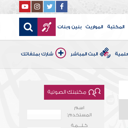
المكتبة
المواريث
بنين وبنات
علمية
البث المباشر
شارك بملفاتك
مكتبتك الصوتية
اسم
المستخدم:
كـلـــمـة