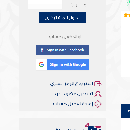
الـمـــــرور:
دخول المشتركين
أو الدخول بحساب
استرجاع الرمز السري
تسجيل عضو جديد
إعادة تفعيل حساب