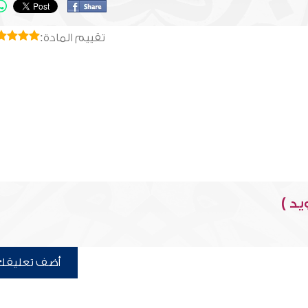
تقييم المادة:
يد )
أضف تعليقك