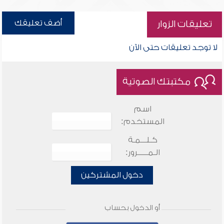
أضف تعليقك
تعليقات الزوار
لا توجد تعليقات حتى الآن
مكتبتك الصوتية
اسم
المستخدم:
كـلـــمـة
الـمـــــرور:
دخول المشتركين
أو الدخول بحساب