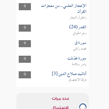
الإعجاز العلمي...من معجزات
0
القرآن
زغلول النجار
القدر (24)
0
سفر الحوالي
سورة ق
0
محمد ركابي
سورة فصّلت
0
ياسر سلامة
أناشيد صلاح الدين [3]
0
فرقة الاعتصام
عدد مرات
الاستماع