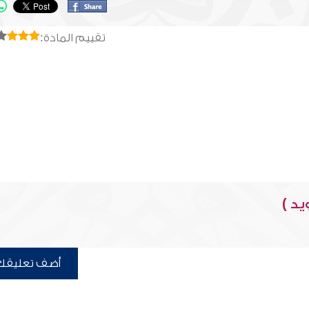
تقييم المادة:
يد )
أضف تعليقك