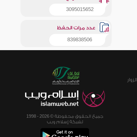
3095015652
عدد مرات الحفظ
839838506
زوار
جميع الحقوق محفوظة © 2026 - 1998
لشبكة إسلام ويب