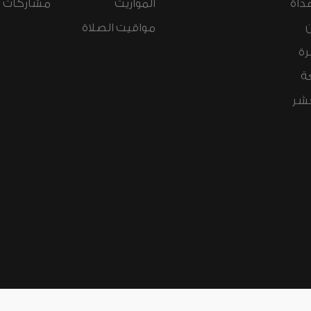
داة
المواريث
مشاركات ال
مواقيت الصلاة
رة
ة
عشر