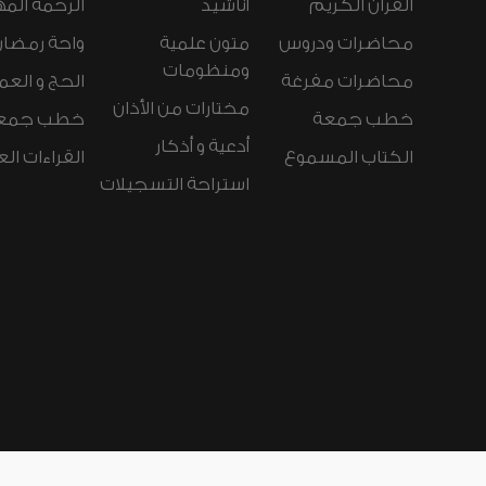
القرآن الكريم
أناشيد
الرحمة المه
محاضرات ودروس
متون علمية
واحة رمضان
ومنظومات
محاضرات مفرغة
الحج و العم
مختارات من الأذان
خطب جمعة
خطب جمع
أدعية و أذكار
الكتاب المسموع
القراءات ال
استراحة التسجيلات