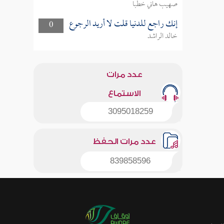
صهيب هاني خطبا
إنك راجع للدنيا قلت لا أريد الرجوع
0
خالد الراشد
عدد مرات
الاستماع
3095018259
عدد مرات الحفظ
839858596