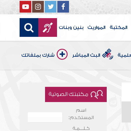
المكتبة
المواريث
بنين وبنات
علمية
البث المباشر
شارك بملفاتك
مكتبتك الصوتية
اسم
المستخدم:
كـلـــمـة