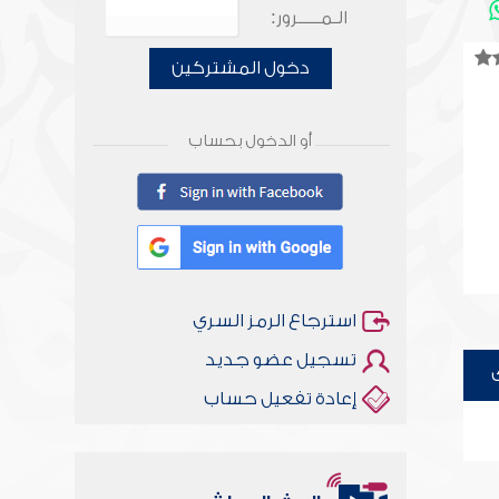
الـمـــــرور:
دخول المشتركين
أو الدخول بحساب
استرجاع الرمز السري
تسجيل عضو جديد
إعادة تفعيل حساب