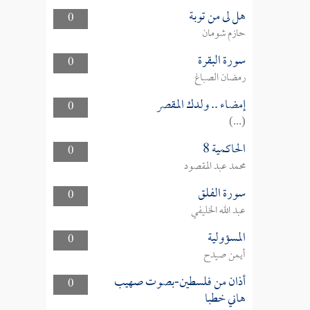
هل لى من توبة
0
حازم شومان
سورة البقرة
0
رمضان الصباغ
إمضاء .. ولدك المقصر
0
(...)
الحاكمية 8
0
محمد عبد المقصود
سورة الفلق
0
عبد الله الخليفي
المسؤولية
0
أيمن صيدح
أذان من فلسطين-بصوت صهيب
0
هاني خطبا