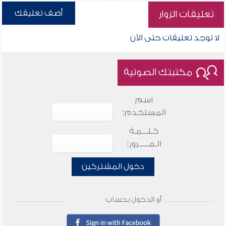
أضف تعليقك
تعليقات الزوار
لا توجد تعليقات حتى الآن
مكتبتك الصوتية
اسم
المستخدم:
كـلـــمـة
الـمـــــرور:
دخول المشتركين
أو الدخول بحساب