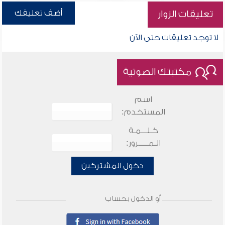
أضف تعليقك
تعليقات الزوار
لا توجد تعليقات حتى الآن
مكتبتك الصوتية
اسم
المستخدم:
كـلـــمـة
الـمـــــرور:
دخول المشتركين
أو الدخول بحساب