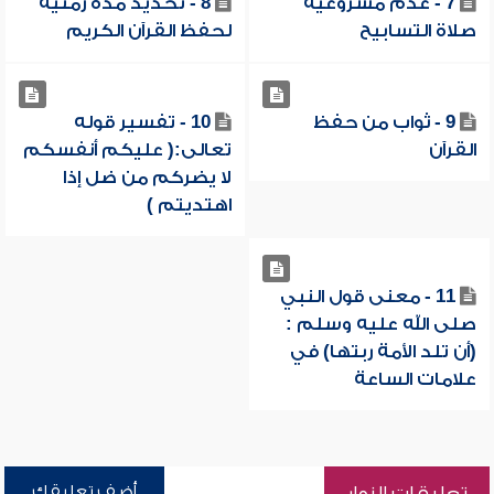
7 - عدم مشروعية
8 - تحديد مدة زمنية
صلاة التسابيح
لحفظ القرآن الكريم
9 - ثواب من حفظ
10 - تفسير قوله
القرآن
تعالى:( عليكم أنفسكم
لا يضركم من ضل إذا
اهتديتم )
11 - معنى قول النبي
صلى الله عليه وسلم :
(أن تلد الأمة ربتها) في
علامات الساعة
أضف تعليقك