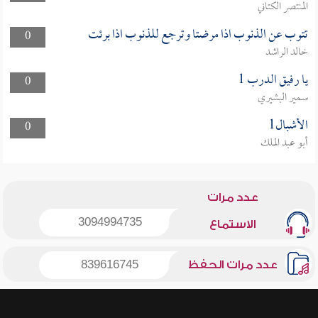
المنتصر الكتاني
تتوب عن الذنوب اذا مرضتا وترجع للذنوب اذا برئت
0
خالد الراشد
يا رفيق الدرب 1
0
سمير البشيري
الأشبال1
0
أبو عبد الملك
عدد مرات
3094994735
الاستماع
عدد مرات الحفظ
839616745