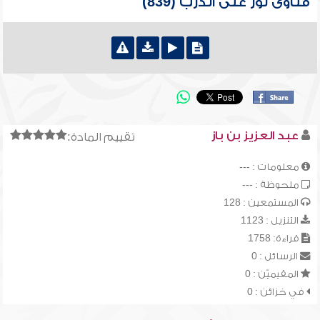
فتاوى نور على الدرب (839)
عبد العزيز بن باز
تقييم المادة:
معلومات : ---
ملحوظة : ---
المستمعين : 128
التنزيل : 1123
قراءة: 1758
الرسائل : 0
المقيميّن : 0
في خزائن : 0