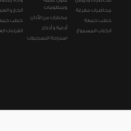
محاضرات ودروس
متون علمية
واحة رمضان
ومنظومات
محاضرات مفرغة
الحج و العم
مختارات من الأذان
خطب جمعة
خطب جمع
أدعية و أذكار
الكتاب المسموع
القراءات ال
استراحة التسجيلات
لغات الموقع:
عربي
Español
Deutsch
nçais