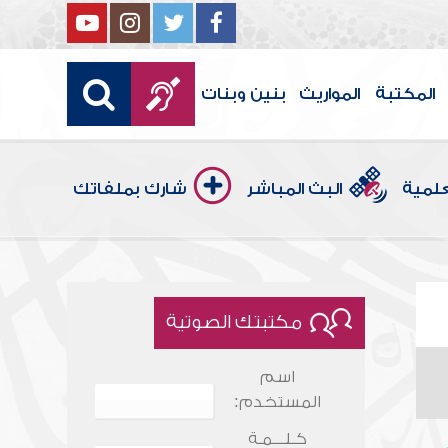
المكتبة
المواريث
بنين وبنات
علمية
البث المباشر
شارك بملفاتك
مكتبتك الصوتية
اسم
المستخدم:
كـلـــمـة