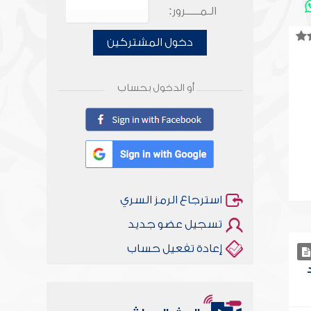
الـمـــــرور:
دخول المشتركين
أو الدخول بحساب
استرجاع الرمز السري
تسجيل عضو جديد
إعادة تفعيل حساب