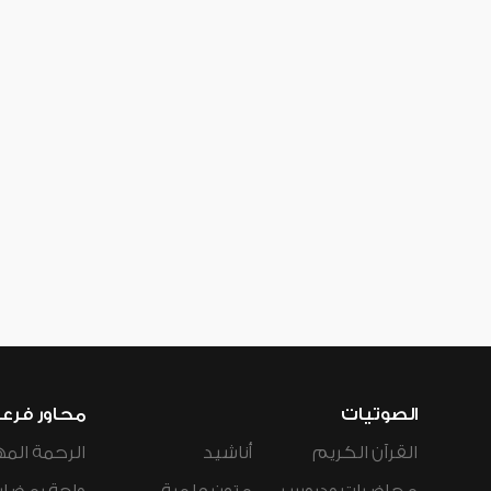
الصوتيات
محاور فرع
القرآن الكريم
أناشيد
الرحمة المه