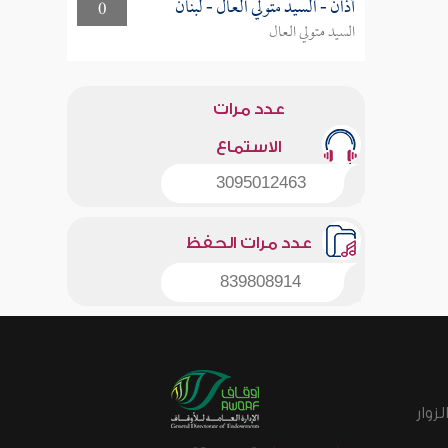
أذان - السيد متولي العال - لبنان
0
السيد متولي العال
عدد مرات
الاستماع
3095012463
عدد مرات الحفظ
839808914
زوار