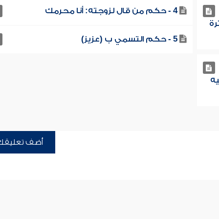
4 - حكم من قال لزوجته: أنا محرمك
رة
5 - حكم التسمي ب (عزيز)
يه
أضف تعليقك