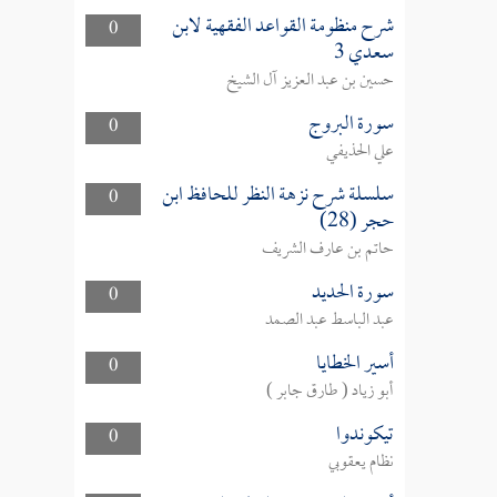
شرح منظومة القواعد الفقهية لابن
0
سعدي 3
حسين بن عبد العزيز آل الشيخ
سورة البروج
0
علي الحذيفي
سلسلة شرح نزهة النظر للحافظ ابن
0
حجر (28)
حاتم بن عارف الشريف
سورة الحديد
0
عبد الباسط عبد الصمد
أسير الخطايا
0
أبو زياد ( طارق جابر )
تيكوندوا
0
نظام يعقوبي