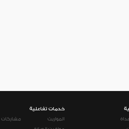
ية
خدمات تفاعلية
داة
المواريث
مشاركات ال