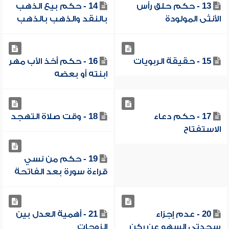
13 - حكم حلق رأس
14 - حكم بيع الذهب
الأنثى المولودة
بالنقد والذهب بالذهب
15 - حقيقة الربويات
16 - حكم أخذ الأب مهر
ابنته أو بعضه
17 - حكم دعاء
18 - وقت صلاة التهجد
الاستفتاح
19 - حكم من نسي
قراءة سورة بعد الفاتحة
20 - عدم إجزاء
21 - أهمية العدل بين
سجدتي السهو عن ركن
الزوجات