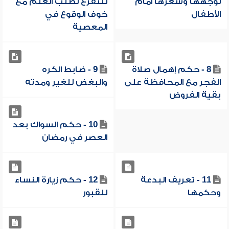
لوجهها وشعرها أمام
للتفرغ لطلب العلم مع
الأطفال
خوف الوقوع في
المعصية
8 - حكم إهمال صلاة
9 - ضابط الكره
الفجر مع المحافظة على
والبغض للغير ومدته
بقية الفروض
10 - حكم السواك بعد
العصر في رمضان
11 - تعريف البدعة
12 - حكم زيارة النساء
وحكمها
للقبور