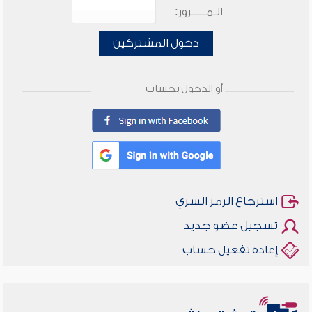
الـمـــــرور:
دخول المشتركين
أو الدخول بحساب
استرجاع الرمز السري
تسجيل عضو جديد
إعادة تفعيل حساب