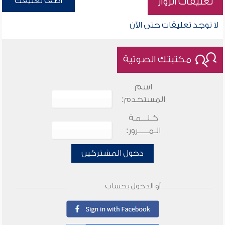
أضف تعليقك
تعليقات الزوار
لا توجد تعليقات حتى الآن
مكتبتك الصوتية
اسم
المستخدم:
كـلـــمـة
الـمـــــرور:
دخول المشتركين
أو الدخول بحساب