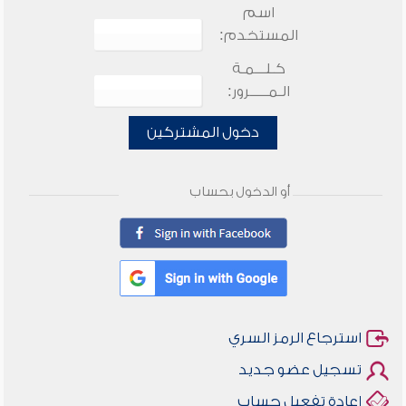
اسم
المستخدم:
كـلـــمـة
الـمـــــرور:
دخول المشتركين
أو الدخول بحساب
استرجاع الرمز السري
تسجيل عضو جديد
إعادة تفعيل حساب