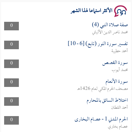
الأكثر استماعا لهذا الشهر
صفة صلاة النبي (4)
0
محمد ناصر الدين الألباني
تفسير سورة النور (تابع) [6 - 10]
0
أحمد حطيبة
سورة القصص
0
محمد أيوب
سورة الأنعام
0
مصحف الحرم المكي لعام 1426هـ
اختلاط السائق بالمحارم
0
أحمد القطان
الحرم المدني 1 - عصام البخارى
0
عصام بخاري