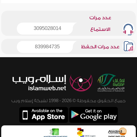
عدد مرات
3095028014
الاستماع
عدد مرات الحفظ
839984735
جميع الحقوق محفوظة © 2026 - 1998 لشبكة إسلام ويب