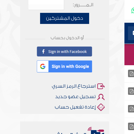
الـمـــــرور:
دخول المشتركين
أو الدخول بحساب
استرجاع الرمز السري
تسجيل عضو جديد
إعادة تفعيل حساب