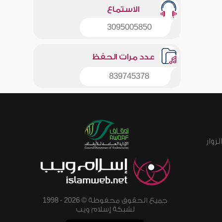
الاستماع
3095005850
عدد مرات الحفظ
839745378
زوار
جميع الحقوق محفوظة © 2026 - 1998
لشبكة إسلام ويب