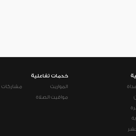
ية
خدمات تفاعلية
داة
المواريث
مشاركات ال
مواقيت الصلاة
رة
ة
عشر