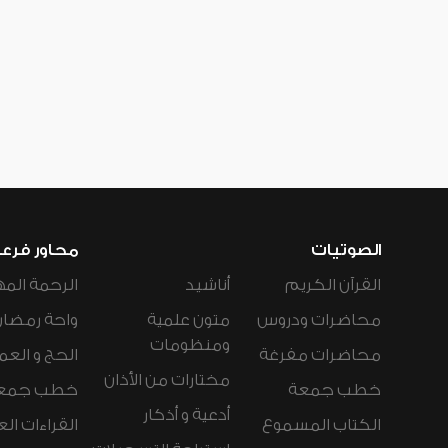
الصوتيات
محاور فرع
القرآن الكريم
أناشيد
الرحمة المه
محاضرات ودروس
متون علمية
واحة رمضان
ومنظومات
محاضرات مفرغة
الحج و العم
مختارات من الأذان
خطب جمعة
خطب جمع
أدعية و أذكار
الكتاب المسموع
القراءات ال