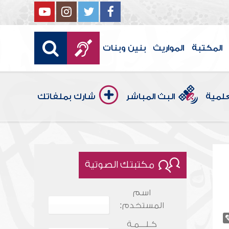
المكتبة
المواريث
بنين وبنات
علمية
البث المباشر
شارك بملفاتك
مكتبتك الصوتية
اسم
المستخدم:
كـلـــمـة