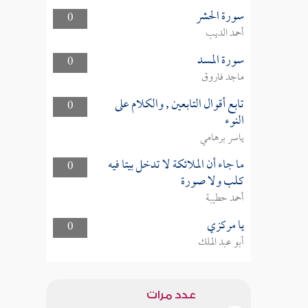
سورة الحشر
0
أحمد الديب
سورة المسد
0
ماجد فاروق
تابع أقوال التابعين , والكلام على
0
النوء
ياسر برهامي
ما جاء أن الملائكة لا تدخل بيتا فيه
0
كلب ولا صورة
أحمد حطيبة
يا مركزي
0
أبو عبد الملك
عدد مرات