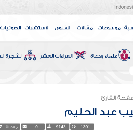
Indones
سية
موسوعات
مقالات
الفتوى
الاستشارات
الصوتيات
علماء ودعاة
القراءات العشر
الشجرة ال
فحة القارئ
ب عبد الحليم
1301
9143
0
مفضلة