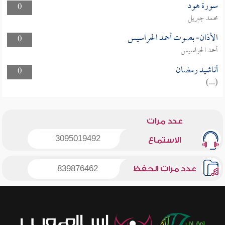
سورة هود
0
محمد جبريل
الأذان- بصوت أحمد الحراسيس
0
أحمد الحراسيس
أناشيد رمضان
0
(...)
عدد مرات
3095019492
الاستماع
عدد مرات الحفظ
839876462