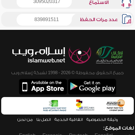
3095020317
الاستماع
عدد مرات الحفظ
839891511
جميع الحقوق محفوظة © 2026 - 1998 لشبكة إسلام ويب
وثيقة الخصوصية
اتفاقية الخدمة
اتصل بنا
من نحن
لغات الموقع: