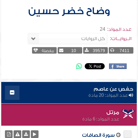
وضاح خضر حسين
عدد المواد:
24
الــروايـــات:
7411
39579
10
مفضلة
حفص عن عاصم
عدد المواد: 20 مادة
مرتل
عدد المواد: 6 مادة
سورة الصافات