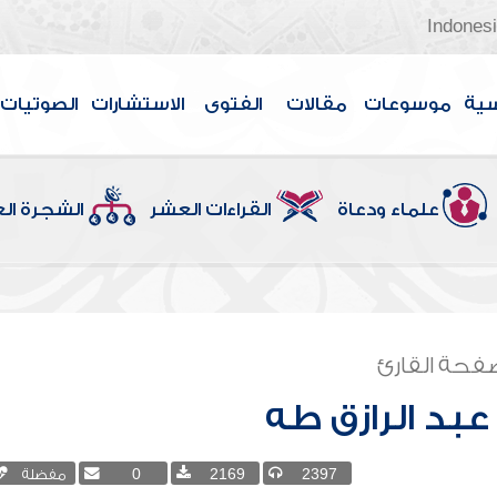
Indones
سية
موسوعات
مقالات
الفتوى
الاستشارات
الصوتيات
علماء ودعاة
القراءات العشر
الشجرة ال
فحة القارئ
بد الرازق طه
2397
2169
0
مفضلة