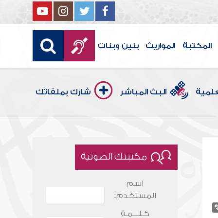
المكتبة
المواريث
بنين وبنات
علمية
البث المباشر
شارك بملفاتك
مكتبتك الصوتية
اسم
المستخدم:
كـلـــمـة