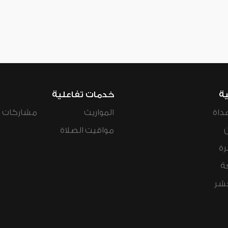
ية
خدمات تفاعلية
داة
المواريث
مشاركات ال
مواقيت الصلاة
رة
ة
عشر