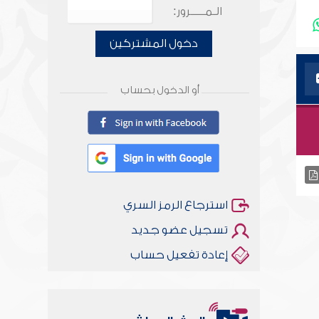
الـمـــــرور:
دخول المشتركين
أو الدخول بحساب
استرجاع الرمز السري
تسجيل عضو جديد
إعادة تفعيل حساب