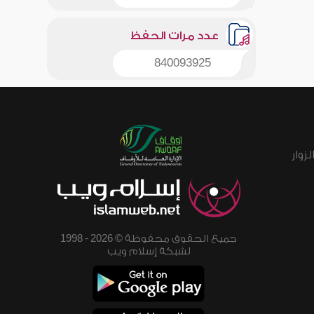
عدد مرات الحفظ
840093925
زوار
جميع الحقوق محفوظة © 2026 - 1998
لشبكة إسلام ويب