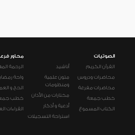
الصوتيات
محاور فرع
القرآن الكريم
أناشيد
الرحمة المه
محاضرات ودروس
متون علمية
واحة رمضان
ومنظومات
محاضرات مفرغة
الحج و العم
مختارات من الأذان
خطب جمعة
خطب جمع
أدعية و أذكار
الكتاب المسموع
القراءات ال
استراحة التسجيلات