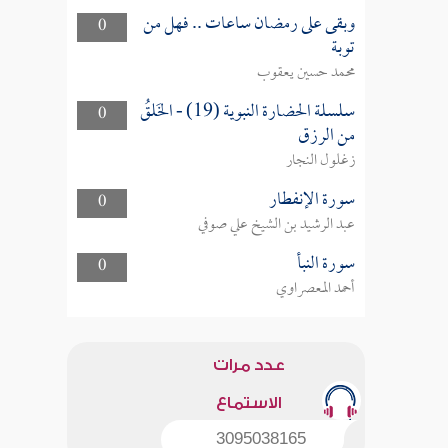
وبقى على رمضان ساعات .. فهل من
0
توبة
محمد حسين يعقوب
سلسلة الحضارة النبوية (19) - الخَلقُ
0
من الرزق
زغلول النجار
سورة الإنفطار
0
عبد الرشيد بن الشيخ علي صوفي
سورة النبأ
0
أحمد المعصراوي
عدد مرات
الاستماع
3095038165