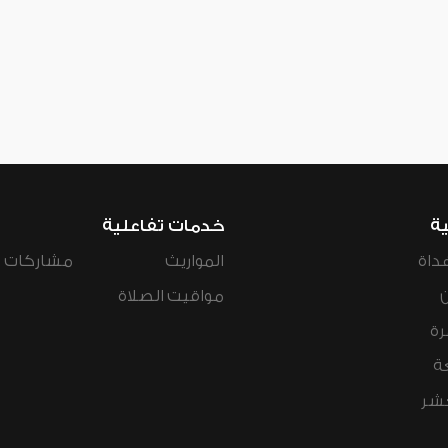
ية
خدمات تفاعلية
داة
المواريث
مشاركات ال
مواقيت الصلاة
رة
ة
عشر