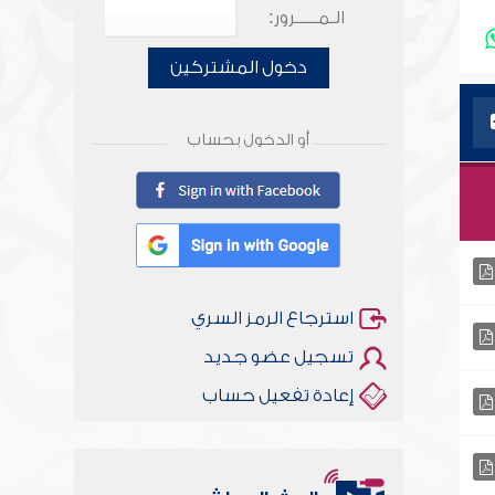
الـمـــــرور:
دخول المشتركين
أو الدخول بحساب
استرجاع الرمز السري
تسجيل عضو جديد
إعادة تفعيل حساب