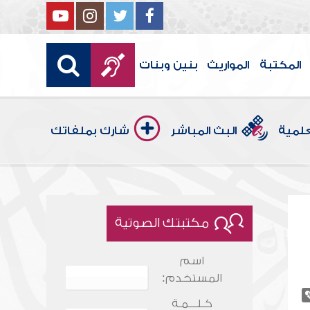
المكتبة
المواريث
بنين وبنات
علمية
البث المباشر
شارك بملفاتك
مكتبتك الصوتية
اسم
المستخدم:
كـلـــمـة