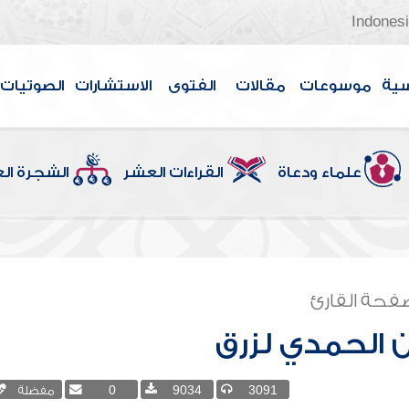
Indones
سية
موسوعات
مقالات
الفتوى
الاستشارات
الصوتيات
علماء ودعاة
القراءات العشر
الشجرة ال
فحة القارئ
 الحمدي لزرق
3091
9034
0
مفضلة