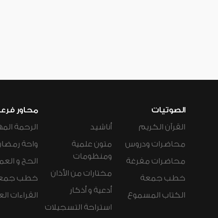
الصوتيات
محاور فرع
القرآن الكريم
أناشيد
الرحمة المه
محاضرات ودروس
متون علمية
واحة رمضان
ومنظومات
محاضرات مفرغة
الحج و العم
مختارات من الأذان
خطب جمعة
خطب جمع
أدعية و أذكار
الكتاب المسموع
القراءات ال
استراحة التسجيلات