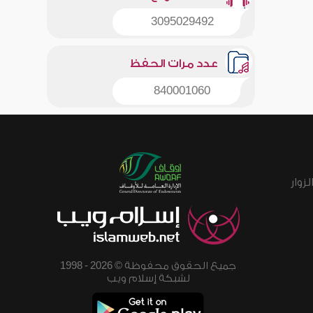
3095029492
عدد مرات الحفظ
840001060
زوار
جميع الحقوق محفوظة © 2026 - 1998
لشبكة إسلام ويب