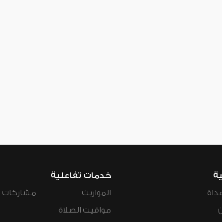
ية
خدمات تفاعلية
داة
المواريث
مشاركات ال
مواقيت الصلاة