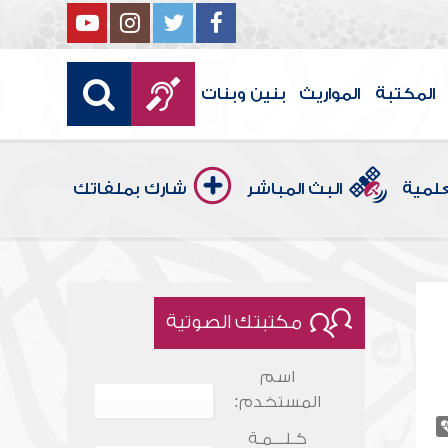
المكتبة
المواريث
بنين وبنات
علمية
البث المباشر
شارك بملفاتك
مكتبتك الصوتية
اسم
المستخدم:
كـلـــمـة