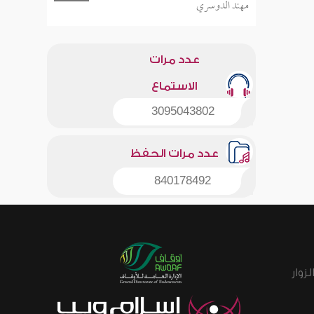
مهند الدوسري
عدد مرات
الاستماع
3095043802
عدد مرات الحفظ
840178492
زوار