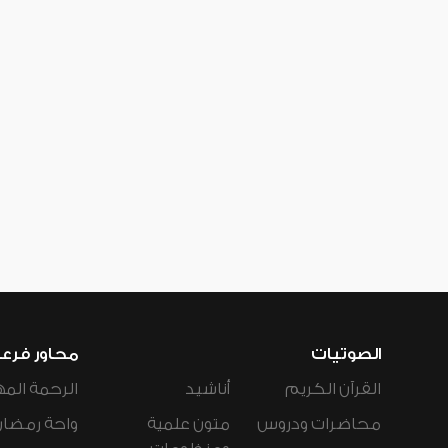
الصوتيات
محاور فرع
القرآن الكريم
أناشيد
الرحمة المه
محاضرات ودروس
متون علمية
واحة رمضان