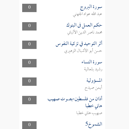
سورة البروج
0
عبد الله عواد الجهني
حكم العمل فى البنوك
0
محمد ناصر الدين الألباني
أثر التوحيد في تزكية النفوس
0
حسن أبو الأشبال الزهيري
سورة النساء
0
رشيد بلعالية
المسؤولية
0
أيمن صيدح
أذان من فلسطين-بصوت صهيب
0
هاني خطبا
صهيب هاني خطبا
الشموخ5
0