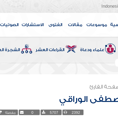
Indones
سية
موسوعات
مقالات
الفتوى
الاستشارات
الصوتيات
علماء ودعاة
القراءات العشر
الشجرة ال
فحة القارئ
فى الوراقي
2392
5707
0
مفضلة