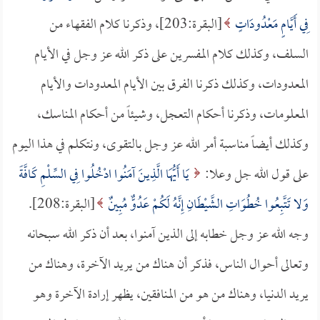
فِي أَيَّامٍ مَعْدُودَاتٍ
[البقرة:203]، وذكرنا كلام الفقهاء من
السلف، وكذلك كلام المفسرين على ذكر الله عز وجل في الأيام
المعدودات، وكذلك ذكرنا الفرق بين الأيام المعدودات والأيام
المعلومات، وذكرنا أحكام التعجل، وشيئاً من أحكام المناسك،
وكذلك أيضاً مناسبة أمر الله عز وجل بالتقوى، ونتكلم في هذا اليوم
على قول الله جل وعلا:
يَا أَيُّهَا الَّذِينَ آمَنُوا ادْخُلُوا فِي السِّلْمِ كَافَّةً
وَلا تَتَّبِعُوا خُطُوَاتِ الشَّيْطَانِ إِنَّهُ لَكُمْ عَدُوٌّ مُبِينٌ
[البقرة:208].
وجه الله عز وجل خطابه إلى الذين آمنوا، بعد أن ذكر الله سبحانه
وتعالى أحوال الناس، فذكر أن هناك من يريد الآخرة، وهناك من
يريد الدنيا، وهناك من هو من المنافقين، يظهر إرادة الآخرة وهو