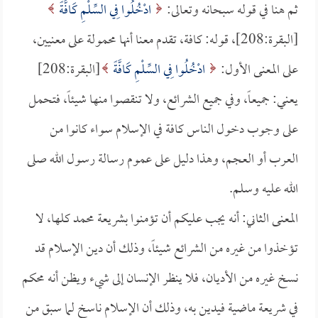
ثم هنا في قوله سبحانه وتعالى:
ادْخُلُوا فِي السِّلْمِ كَافَّةً
[البقرة:208]، قوله: كافة، تقدم معنا أنها محمولة على معنيين،
على المعنى الأول:
ادْخُلُوا فِي السِّلْمِ كَافَّةً
[البقرة:208]
يعني: جميعاً، وفي جميع الشرائع، ولا تنقصوا منها شيئاً، فتحمل
على وجوب دخول الناس كافة في الإسلام سواء كانوا من
العرب أو العجم، وهذا دليل على عموم رسالة رسول الله صلى
الله عليه وسلم.
المعنى الثاني: أنه يجب عليكم أن تؤمنوا بشريعة محمد كلها، لا
تؤخذوا من غيره من الشرائع شيئاً، وذلك أن دين الإسلام قد
نسخ غيره من الأديان، فلا ينظر الإنسان إلى شيء ويظن أنه محكم
في شريعة ماضية فيدين به، وذلك أن الإسلام ناسخ لما سبق من