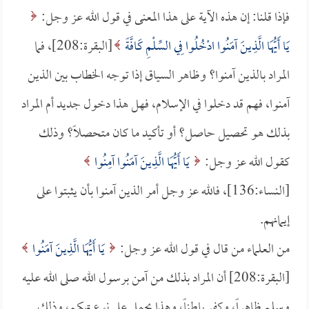
فإذا قلنا: إن هذه الآية على هذا المعنى في قول الله عز وجل:
يَا أَيُّهَا الَّذِينَ آمَنُوا ادْخُلُوا فِي السِّلْمِ كَافَّةً
[البقرة:208]، فما
المراد بالذين آمنوا؟ وظاهر السياق إذا توجه الخطاب بين الذين
آمنوا، فهم قد دخلوا في الإسلام، فهل هذا دخول جديد أم المراد
بذلك هو تحصيل حاصل؟ أو تأكيد ما كان متحصلاً؟ وذلك
كقول الله عز وجل:
يَا أَيُّهَا الَّذِينَ آمَنُوا آمِنُوا
[النساء:136]، فالله عز وجل أمر الذين آمنوا بأن يثبتوا على
إيمانهم.
من العلماء من قال في قول الله عز وجل:
يَا أَيُّهَا الَّذِينَ آمَنُوا
[البقرة:208] أن المراد بذلك من آمن برسول الله صلى الله عليه
وسلم ظاهراً، وكفر باطناً، وهذا يحمل على نوع تهكم، وذلك