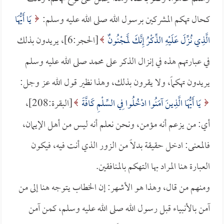
كحال تهكم المشركين برسول الله صلى الله عليه وسلم:
يَا أَيُّهَا
الَّذِي نُزِّلَ عَلَيْهِ الذِّكْرُ إِنَّكَ لَمَجْنُونٌ
[الحجر:6]، يريدون بذلك
في عبارتهم هذه في إنزال الذكر على محمد صلى الله عليه وسلم
يريدون تهكماً، ولا يقرون بذلك، وهذا نظير قول الله عز وجل:
يَا أَيُّهَا الَّذِينَ آمَنُوا ادْخُلُوا فِي السِّلْمِ كَافَّةً
[البقرة:208]،
أي: من يزعم أنه مؤمن، ونحن نعلم أنه ليس من أهل الإيمان،
فالمعنى: ادخل حقيقة بدلاً من الزور الذي أنت فيه، فيكون
العبارة هنا المراد بها التهكم بالمنافقين.
ومنهم من قال، وهذا هو الأشهر: إن الخطاب يتوجه هنا إلى من
آمن بالأنبياء قبل رسول الله صلى الله عليه وسلم، كمن آمن