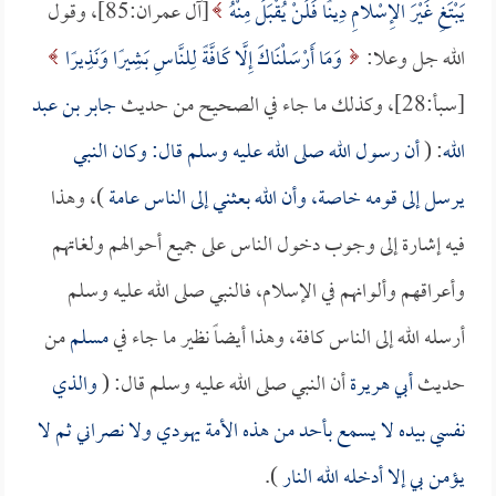
يَبْتَغِ غَيْرَ الإِسْلامِ دِينًا فَلَنْ يُقْبَلَ مِنْهُ
[آل عمران:85]، وقول
الله جل وعلا:
وَمَا أَرْسَلْنَاكَ إِلَّا كَافَّةً لِلنَّاسِ بَشِيرًا وَنَذِيرًا
[سبأ:28]، وكذلك ما جاء في الصحيح من حديث
جابر بن عبد
الله
: (
أن رسول الله صلى الله عليه وسلم قال: وكان النبي
يرسل إلى قومه خاصة، وأن الله بعثني إلى الناس عامة
)، وهذا
فيه إشارة إلى وجوب دخول الناس على جميع أحوالهم ولغاتهم
وأعراقهم وألوانهم في الإسلام، فالنبي صلى الله عليه وسلم
أرسله الله إلى الناس كافة، وهذا أيضاً نظير ما جاء في
مسلم
من
حديث
أبي هريرة
أن النبي صلى الله عليه وسلم قال: (
والذي
نفسي بيده لا يسمع بأحد من هذه الأمة يهودي ولا نصراني ثم لا
يؤمن بي إلا أدخله الله النار
).