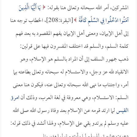
المشركين، أمر الله سبحانه وتعالى هنا بقوله:
يَا أَيُّهَا الَّذِينَ
آمَنُوا ادْخُلُوا فِي السِّلْمِ كَافَّةً
[البقرة:208]، الخطاب توجه هنا
إلى أهل الإيمان، ومعنى أهل الإيمان يفهم المقصود به بعد فهم
كلمة السلم، والسلم قد اختلف المفسرون فيها على قولين:
ذهب جمهور السلف إلى أن المراد بالسلم هو الإسلام، وهو
الانقياد لله عز وجل، والاستسلام له سبحانه وتعالى بطاعته بما
أمر، واجتناب ما نهى الله سبحانه وتعالى عنه، فيكون هنا معنى
السلم: الاستسلام، وهي معروفة في لغة العرب، وذلك أن
امرؤ
القيس
لما ارتد قومه عن الإسلام بعد وفاة رسول الله صلى الله
عليه وسلم لم يرتدو بقي على الإسلام، ولهذا أنشد في ذلك قوله:
دعوت عشيرتي للسلم لما رأيتهم تولوا مدبرينا