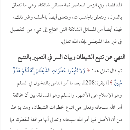
المناقضة، وفي الزمن المعاصر ثمة مسائل شائكة، وهي ما تتعلق
بالدول، وتتعلق بالجنسيات، وتتعلق أيضاً بالحلف وغير ذلك،
فهذه أيضاً من المسائل الشائكة التي تحتاج إلى شيء من التفصيل
في غير هذا المجلس بإذن الله تعالى.
النهي عن تتبع الشيطان وبيان السر في التعبير بالتتبع
ثم قال تعالى هنا:
وَلا تَتَّبِعُوا خُطُوَاتِ الشَّيْطَانِ إِنَّهُ لَكُمْ عَدُوٌّ
مُبِينٌ
[البقرة:208]، بعد ما أمر الناس بالدخول في السلم
وهو الإسلام على الأشهر، والسلم وهو المسالمة، بين أن مخالفة
أمر الله سبحانه وتعالى هي اتباع لخطوات الشيطان، وهنا يؤخذ
من أن الأصل فيما أمر الله سبحانه وتعالى أنها موافقة للفطرة، فما