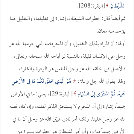
الشَّيْطَانِ
[البقرة:208].
ثم أيضاً قال: خطوات الشيطان، إشارة إلى تقليلها، والتقليل هنا
يؤخذ منه معان:
أولها: أن المراد بذلك التقليل، وأن المحرمات التي حرمها الله عز
وجل على الإنسان قليلة، بالنسبة لما أباحه الله سبحانه وتعالى،
فالأصل فيما خلقه الله عز وجل للناس هو الوفرة والكثرة،
ولهذا يقول الله جل وعلا:
هُوَ الَّذِي خَلَقَ لَكُمْ مَا فِي الأَرْضِ
جَمِيعًا ثُمَّ اسْتَوَى إِلَى السَّمَاءِ
[البقرة:29]، يعني: ما في الأرض
جميعاً، إشارة إلى أن المحرم لا يستحق الذكر لقلته، وإن كان قصه
الله عز وجل علينا، ولكنه أمر نادر، فبيّن الله عز وجل أن ما في
الأرض جميعاً مباح، وأن أمر الشيطان هو خطوات يسيرة من