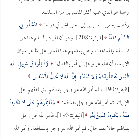
وهذا هو الذي عليه أكثر المفسرين من السلف.
وذهب بعض المفسرين إلى معنى آخر في قوله:
ادْخُلُوا فِي
السِّلْمِ كَافَّةً
[البقرة:208]، وهو أن المراد بالسلم هنا هو
المسالمة والمعاهدة، وحمل بعضهم هذا المعنى على ظاهر سياق
الآيات، أن الله عز وجل لما أمر بالقتال:
وَقَاتِلُوا فِي سَبِيلِ اللَّهِ
الَّذِينَ يُقَاتِلُونَكُمْ وَلا تَعْتَدُوا إِنَّ اللَّهَ لا يُحِبُّ الْمُعْتَدِينَ
[البقرة:190]، ثم أمر الله عز وجل بقتالهم أينما ثقفهم أهل
الإيمان، ثم أمر الله عز وجل بقتالهم:
وَقَاتِلُوهُمْ حَتَّى لا تَكُونَ
فِتْنَةٌ وَيَكُونَ الدِّينُ لِلَّهِ
[البقرة:193]، فأمر الله عز وجل
بقتالهم حالاً بعد حالٍ، ثم أمر الله عز وجل بالمدافعة، وأمر الله