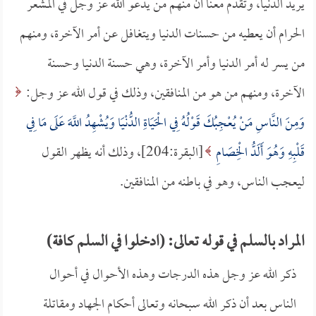
يريد الدنيا، وتقدم معنا أن منهم من يدعو الله عز وجل في المشعر
الحرام أن يعطيه من حسنات الدنيا ويتغافل عن أمر الآخرة، ومنهم
من يسر له أمر الدنيا وأمر الآخرة، وهي حسنة الدنيا وحسنة
الآخرة، ومنهم من هو من المنافقين، وذلك في قول الله عز وجل:
وَمِنَ النَّاسِ مَنْ يُعْجِبُكَ قَوْلُهُ فِي الْحَيَاةِ الدُّنْيَا وَيُشْهِدُ اللَّهَ عَلَى مَا فِي
قَلْبِهِ وَهُوَ أَلَدُّ الْخِصَامِ
[البقرة:204]، وذلك أنه يظهر القول
ليعجب الناس، وهو في باطنه من المنافقين.
المراد بالسلم في قوله تعالى: (ادخلوا في السلم كافة)
ذكر الله عز وجل هذه الدرجات وهذه الأحوال في أحوال
الناس بعد أن ذكر الله سبحانه وتعالى أحكام الجهاد ومقاتلة