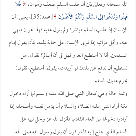
الله سبحانه وتعالى بيّن أن طلب السلم ضعف وهوان،
فَلا
تَهِنُوا وَتَدْعُوا إِلَى السَّلْمِ وَأَنْتُمُ الأَعْلَوْنَ
[محمد:35]، يعني: أن
الإنسان إذا طلب السلم مباشرة ولم ينزل عليه فهذا هوان منهي
عنه، وأقل مراتبه إذا قوي الإنسان على حماية بلده، كأن يقول إمام
المسلمين: أنا لا أستطيع الغزو فهل لي أن أسالم؟ نقول: هل
تستطيع أن تدفع عن بلدك لو أريدت، يقول: أستطيع، نقول:
يحرم عليك السلم.
وثمة حالة وهي كحال النبي صلى الله عليه وسلم لما أراد دخول
مكة أراد النبي عليه الصلاة والسلام أن يؤمن نفسه وأصحابه إذا
أرادوا دخولها من العام القادم، فأنزل الله عز وجل نبيه على
السلم الذي جنح إليه المشركون أن ينزل رسول الله صلى الله