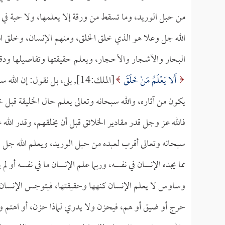
من حبل الوريد، وما تسقط من ورقة إلا يعلمها، ولا حبة في
الله جل وعلا هو الذي خلق الخلق، ومنهم الإنسان، وخلق ا
البحار والأشجار والأحجار، ويعلم حقيقتها وتفاصيلها ودقائ
أَلا يَعْلَمُ مَنْ خَلَقَ
[الملك:14], بلى، بل نقول: إ
يكون من آثاره، والله سبحانه وتعالى يعلم حال الخليقة قبل
فالله عز وجل قدر مقادير الخلائق قبل أن يخلقهم، وقدر الله
سبحانه وتعالى أقرب لعبده من حبل الوريد، ويعلم الله 
مما يجده الإنسان في نفسه، وربما علم الإنسان ما في نفسه أو ل
وساوس لا يعلم الإنسان كنهها وحقيقتها، فيتوجس الإنسان من
حرج أو ضيق أو هم، فيحزن ولا يدري لماذا حزن، أو اهتم ولا 