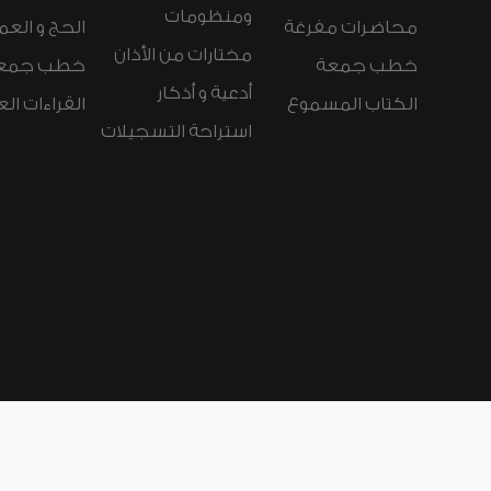
ومنظومات
محاضرات مفرغة
الحج و العم
مختارات من الأذان
خطب جمعة
خطب جمع
أدعية و أذكار
الكتاب المسموع
القراءات ال
استراحة التسجيلات
لغات الموقع:
عربي
Español
Deutsch
nçais