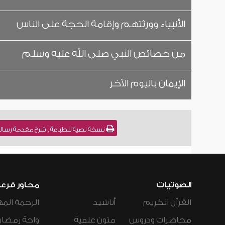
الأنبياء وورثتهم وإقامة الحجة على الناس
من خصائص النبي صلى الله عليه وسلم
الإيمان باليوم الآخر
نسخة نصية للطباعة , شرح مقدمة رسالة ابن أبي زيد القيرواني [2] 
الصوتيات
محاور فرع
القرآن الكريم
أناشيد
الرحمة المه
محاضرات ودروس
متون علمية
واحة رمضان