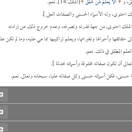
ق، و
أَلا يَعْلَمُ مَنْ خَلَقَ
[الملك:14]. نعم.
لك احتوى، وله الأسماء الحسنى والصفات العلى ].
ى الملك احتوى, من جهة قدرته وتصرفه، وعدم خروج ذلك عن إرادته
قائقها وأحوالها وتغيراتها، ويعلم تراكيبها مما هي عليه، وما لم تكن علي
علم المطلق في ذلك. نعم.
تعالى أن تكون صفاته مخلوقة وأسمائه محدثة ].
ها حسنى، فكل أسمائه حسنى وكل صفاته عليا، سبحانه وتعالى. نعم.