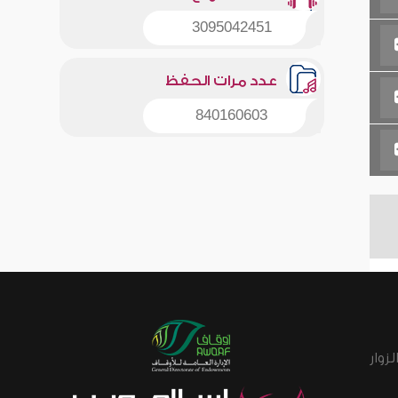
3095042451
عدد مرات الحفظ
840160603
زوار