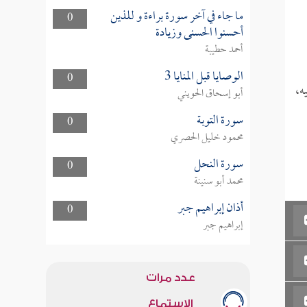
ما جاء في آخر سورة براءة و للذين
0
أحسنوا الحسنى وزيادة
أحمد حطيبة
الوصايا قبل المنايا 3
0
ه،
أبو إسحاق الحويني
سورة التوبة
0
محمود خليل الحصري
سورة النحل
0
محمد أبو سنينة
أذان إبراهيم جبر
0
إبراهيم جبر
عدد مرات
الاستماع