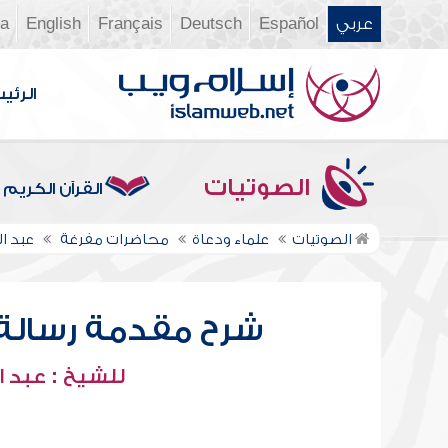
عربي
Español
Deutsch
Français
English
ia
الرئي
الصوتيات
القرآن الكريم
الصوتيات
علماء ودعاة
محاضرات مفرغة
عبد ا
شرح مقدمة رسالة ابن
للشيخ : عبد ا