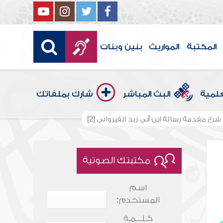
المكتبة
المواريث
بنين وبنات
علمية
البث المباشر
شارك بملفاتك
شرح مقدمة رسالة ابن أبي زيد القيرواني [2]
مكتبتك الصوتية
اسم
المستخدم:
كـلـــمـة