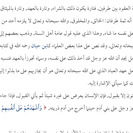
لعقود بين طرفين, فتارة يكون ذلك بالشراء, وتارة بالعهد, وتارة بالميثاق,
نه ثمة طرفان: الخالق, والمخلوق, والله سبحانه وتعالى لا يلزمه أحد من
على نفسه ما شاء, وهذا الذي عليه قول عامة أهل السنة, وذهب بعضهم إلى
سبحانه وتعالى, وقد نص على هذا بعض العلماء كـ
ابن حبان
رحمه الله في كتابه
يجد أن الله عز وجل قد أخذ ذلك على نفسه، وسماه تجوزاً بالعهد فنسبه
:40], فجعل عهد العباد الذي على الله سبحانه وتعالى هو أن يجازيهم على ما بذلوا إلي
كما سيأتي الإشارة إليه.
ون إلا بقبول, فإن الإنسان يعرض على غيره شيئاً ثم يأتي القبول, فإذا جاء
 عز وجل على بني آدم حينما أخرج من آدم ذريته,
وَأَشْهَدَهُمْ عَلَى أَنفُسِهِمْ