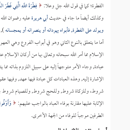
الفطرة؛ كما في قول الله جل وعلا:
فِطْرَةَ اللَّهِ الَّتِي فَطَرَ ال
وكذلك أيضاً ما جاء في حديث
أبي هريرة
عليه رضوان الله ت
ويولد على الفطرة, فأبواه يهودانه أو ينصرانه أو يمجسانه
), 
أما ما يتعلق بالنوع الثاني وهو في أبواب الفروع وهي العهو
الإسلام مما أمر الله سبحانه وتعالى بها من أركان الإسلام عد
عبادة, وجاء الأمر متوجهاً إليه على سبيل اللزوم بذاته مما ي
الإشارة إليه, وهذه العبادات كل عبادة فيها عهد, وفيها ع
شروط، وللزكاة شروط, وللحج شروط, وللصيام شروط يجب ال
الإثابة عليها مقترنة بوفاء العباد بالواجب عليهم:
وَأَوْفُوا
الطرفين موجباً للوفاء من الجهة الأخرى.