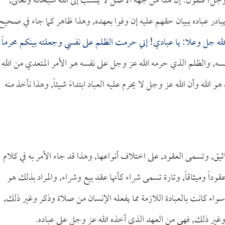
عز وجل؛ فنقول: إن هذا من جهة الأصل لا ينسب إلى الله سبحانه وتعالى,
يبادر عباده ببيان حقهم عليه إن وفوا بعهده, وهذا ظاهر كما جاء في صحيح
له جل وعلا: يا عبادي! إني حرمت الظلم على نفسي وجعلته بينكم محرماً
نفسه, والظلم الذي حرمه الله عز وجل على نفسه هو الأمر المتعدي من الله
لله وأن الله عز وجل لا يحرم عليه العباد ابتداءً شيئاً, وهذا نأخذ منه
يق, وتسمى العقود, على اختلاف أنواعها, وهذا قد جاء الأمر به في كلام
داً وميثاقاً, وتارة تسمى شراء كأنها عقد بيع وشراء, والمراد بذلك هو
 سواء كانت بالعبادة اللازمة مما يفعله الإنسان من صلاة وذكر وغير ذلك,
ن وغير ذلك, فهي من العهد الذي أخذه الله عز وجل على عباده.