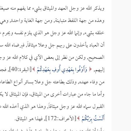
ويذكر الله عز وجل العهد والميثاق بشيء مما يفهم منه صيغة ا
وهذه من جهة اللفظ متباينة, ومن جهة الغاية واحدة, وهي أ
خلقه بشيء, وإنما الله عز وجل هو الذي يلزم نفسه ويحرم 
أن العباد يأخذون على ربهم جل وعلا ميثاقاً, فيرضاه الله 
الصحيح, ولكن من نظر إلى بعض الآي في كلام الله عز وجل 
إليهم,
وَأَوْفُوا بِعَهْدِي أُوفِ بِعَهْدِكُمْ
[البقرة
من وفاء عهده, وذلك بطاعته جل وعلا بسائر أنواع الطاعات 
وأما ما جاء من عبارات أخرى من الميثاق، فإن الميثاق لا يك
القبول سماه الله عز وجل ميثاقاً, وهذا هو الذي أخذه الله
أَلَسْتُ بِرَبِّكُمْ
[الأعراف:172], فهذا هو الميثاق.