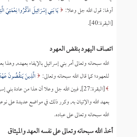
أولها: قول الله جل وعلا:
يَا بَنِي إِسْرَائِيلَ اذْكُرُوا نِعْمَتِيَ الّ
[البقرة:40].
اتصاف اليهود بنقض العهود
الله سبحانه وتعالى أمر بني إسرائيل بالإيفاء بعهده, وهذا ب
للعهود؛ كما قال الله سبحانه وتعالى:
الَّذِينَ يَنقُضُونَ عَهْدَ ا
[البقرة:27], فبين الله جل وعلا أن هذا من عادة 
بعهد الله والإتيان به, وكرر ذلك في مواضع عديدة على نوعي
الله سبحانه وتعالى على عباده.
أخذ الله سبحانه وتعالى على نفسه العهد والميثاق