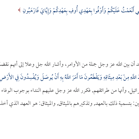
َتِي أَنْعَمْتُ عَلَيْكُمْ وَأَوْفُوا بِعَهْدِي أُوفِ بِعَهْدِكُمْ وَإِيَّايَ فَارْهَبُونِ
عد أن بين الله عز وجل جملة من الأوامر، وأشار الله جل وعلا إلى أنهم نقضة
للَّهِ مِنْ بَعْدِ مِيثَاقِهِ وَيَقْطَعُونَ مَا أَمَرَ اللَّهُ بِهِ أَنْ يُوصَلَ وَيُفْسِدُونَ فِي الأَرْضِ
بني إسرائيل, وأنها من طرائقهم, فكرر الله عز وجل عليهم النداء بوجوب الوفاء
ن: بتسمية ذلك بالعهد, وتذكيرهم بالميثاق, والميثاق: هو العهد الذي أخذه