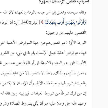
أسباب نقض الإنسان العهود
والله سبحانه وتعالى إنما أمر عباده بالوفاء بالعهد؛ لأن 
وَأَوْفُوا بِعَهْدِي أُوفِ بِعَهْدِكُمْ
[البقرة:40], أي: أ
القصور عليهم من وجهين:
الوجه الأول: هو قصورهم من جهة العوارض الأهلية التي تط
فهذه عوارض أهلية تجعل الإنسان يفرط في شيء من الشروط
الأمر الثاني: هو العناد والاستكبار, أو الترك عن عمد من
وتعالى وألزمهم بذلك, وهذا لا يتصور إلا من عابد لمعبود, و
بالعبادة بشروطها واجبة لهذه الآية, وأن الإنسان لا يكتمل 
إن من ترك شرطاً من شروط العبادات فيما بينه وبين الله أنه 
وعهد الله جل وعلا عليه هو أن يأتي بشروط الصلاة وشرو