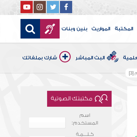
المكتبة
المواريث
بنين وبنات
علمية
البث المباشر
شارك بملفاتك
3]
مكتبتك الصوتية
اسم
المستخدم:
كـلـــمـة