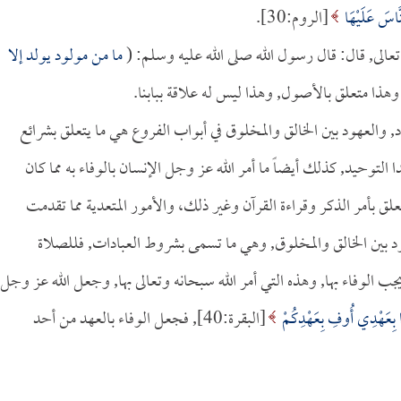
نَّاسَ عَلَيْهَا
[الروم:30].
عالى, قال: قال رسول الله صلى الله عليه وسلم: (
ما من مولود يولد إلا
وهذا متعلق بالأصول, وهذا ليس له علاقة ببابنا.
د, والعهود بين الخالق والمخلوق في أبواب الفروع هي ما يتعلق بشرائع
ا التوحيد, كذلك أيضاً ما أمر الله عز وجل الإنسان بالوفاء به مما كان
تعلق بأمر الذكر وقراءة القرآن وغير ذلك، والأمور المتعدية مما تقدمت
قود بين الخالق والمخلوق, وهي ما تسمى بشروط العبادات, فللصلاة
وفاء بها, وهذه التي أمر الله سبحانه وتعالى بها, وجعل الله عز وجل
 بِعَهْدِي أُوفِ بِعَهْدِكُمْ
[البقرة:40], فجعل الوفاء بالعهد من أحد