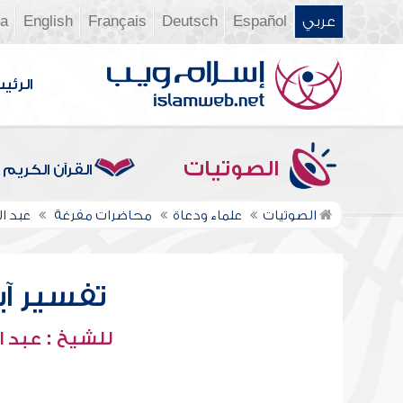
عربي
Español
Deutsch
Français
English
ia
الرئي
الصوتيات
القرآن الكريم
الصوتيات
علماء ودعاة
محاضرات مفرغة
عبد ا
تفسير آيا
للشيخ : عبد ا