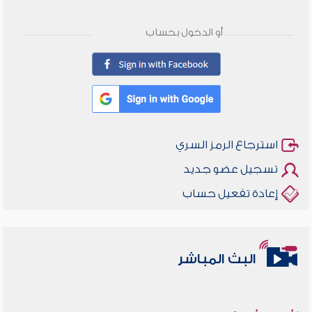
أو الدخول بحساب
استرجاع الرمز السري
تسجيل عضو جديد
إعادة تفعيل حساب
البث المباشر
أخلاقنا أصالة ومعاصرة