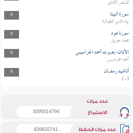
المنتصر الكتاني
سورة البينة
0
بهاء الدين الطوالبة
سورة هود
0
محمد جبريل
الأذان- بصوت أحمد الحراسيس
0
أحمد الحراسيس
أناشيد رمضان
0
(...)
عدد مرات
3095014794
الاستماع
عدد مرات الحفظ
839832741