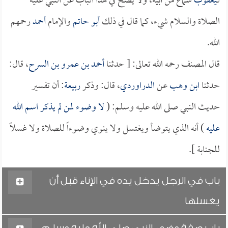
لـ
يعقوب
سماع من أبيه، ولا يصح في هذا الباب عن النبي عليه
الصلاة والسلام شيء، كما قال في ذلك
أبو حاتم
والإمام
أحمد
رحمهم
الله.
قال المصنف رحمه الله تعالى: [ حدثنا
أحمد بن عمرو بن السرح
، قال:
حدثنا
ابن وهب
عن
الدراوردي
، قال: وذكر
ربيعة
: أن تفسير
حديث النبي صلى الله عليه وسلم: (
لا وضوء لمن لم يذكر اسم الله
عليه
) أنه الذي يتوضأ ويغتسل ولا ينوي وضوءاً للصلاة ولا غسلاً
للجنابة ].
باب في الرجل يدخل يده في الإناء قبل أن
يغسلها