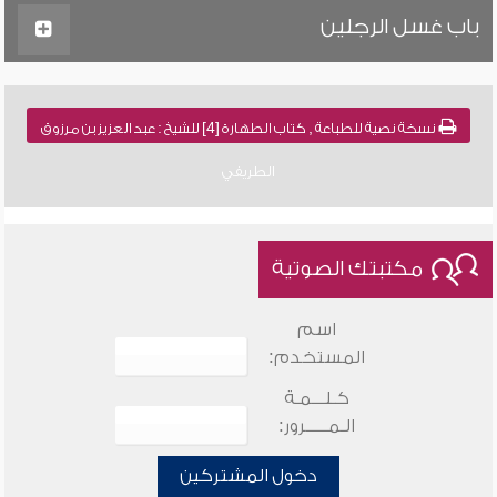
باب غسل الرجلين
نسخة نصية للطباعة , كتاب الطهارة [4] للشيخ : عبد العزيز بن مرزوق
الطريفي
مكتبتك الصوتية
اسم
المستخدم:
كـلـــمـة
الـمـــــرور:
دخول المشتركين