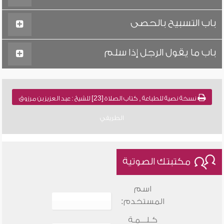
باب التسبيح بالحصى
باب ما يقول الرجل إذا سلم
نسخة نصية للطباعة , كتاب الصلاة [23] للشيخ : عبد العزيز بن مرزوق
الطريفي
مكتبتك الصوتية
اسم
المستخدم:
كـلـــمـة