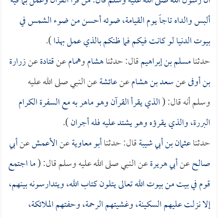
أن رسول الله صلى الله عليه وسلم قال: من قرأ القرآن وعمل بما فيه
ألبس والداه تاجاً يوم القيامة، ضوئه أحسن من ضوء الشمس في
بيوت الدنيا لو كانت فيكم فما ظنكم بالذي عمل بهذا
).
حدثنا
مسلم بن إبراهيم
قال: حدثنا
هشام
و
همام
عن
قتادة
عن
زرارة
بن أوفى
عن
سعد بن هشام
عن
عائشة
عن النبي صلى الله عليه
وسلم أنه قال: (
الذي يقرأ القرآن وهو ماهر به مع السفرة الكرام
البررة، والذي يقرؤه وهو يشتد عليه فله أجران
).
حدثنا
عثمان بن أبي شيبة
قال: حدثنا
أبو معاوية
عن
الأعمش
عن
أبي
صالح
عن
أبي هريرة
عن النبي صلى الله عليه وسلم قال: (
ما اجتمع
قوم في بيت من بيوت الله تعالى يتلون كتاب الله، ويتدارسونه بينهم،
إلا نزلت عليهم السكينة، وغشيتهم الرحمة، وحفتهم الملائكة،