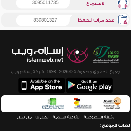
3095011735
الاستماع
عدد مرات الحفظ
839801327
جميع الحقوق محفوظة © 2026 - 1998 لشبكة إسلام ويب
وثيقة الخصوصية
اتفاقية الخدمة
اتصل بنا
من نحن
لغات الموقع: