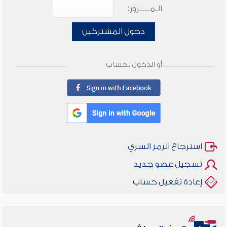
الـمـــــرور:
دخول المشتركين
أو الدخول بحساب
استرجاع الرمز السري
تسجيل عضو جديد
إعادة تفعيل حساب