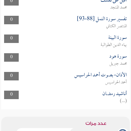
أقبل على نفسك
0
محمد المنجد
تفسير سورة النمل [88-93]
0
المنتصر الكتاني
سورة البينة
0
بهاء الدين الطوالبة
سورة هود
0
محمد جبريل
الأذان- بصوت أحمد الحراسيس
0
أحمد الحراسيس
أناشيد رمضان
0
(...)
عدد مرات