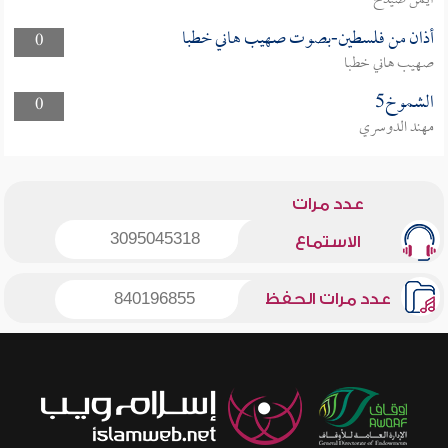
أيمن صيدح
أذان من فلسطين-بصوت صهيب هاني خطبا
0
صهيب هاني خطبا
الشموخ5
0
مهند الدوسري
عدد مرات
3095045318
الاستماع
عدد مرات الحفظ
840196855