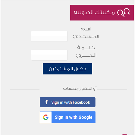
مكتبتك الصوتية
اسم
المستخدم:
كـلـــمـة
الـمـــــرور:
دخول المشتركين
أو الدخول بحساب