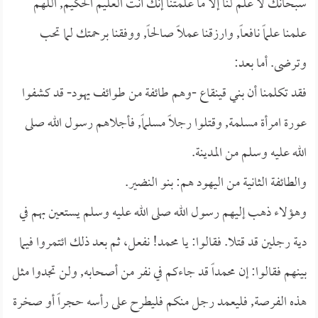
سبحانك لا علم لنا إلا ما علمتنا إنك أنت العليم الحكيم, اللهم
علمنا علماً نافعاً, وارزقنا عملاً صالحاً, ووفقنا برحمتك لما تحب
وترضى. أما بعد:
فقد تكلمنا أن بني قينقاع -وهم طائفة من طوائف يهود- قد كشفوا
عورة امرأة مسلمة, وقتلوا رجلاً مسلماً, فأجلاهم رسول الله صلى
الله عليه وسلم من المدينة.
والطائفة الثانية من اليهود هم: بنو النضير.
وهؤلاء ذهب إليهم رسول الله صلى الله عليه وسلم يستعين بهم في
دية رجلين قد قتلا. فقالوا: يا محمد! نفعل، ثم بعد ذلك ائتمروا فيما
بينهم فقالوا: إن محمداً قد جاءكم في نفر من أصحابه, ولن تجدوا مثل
هذه الفرصة, فليعمد رجل منكم فليطرح على رأسه حجراً أو صخرة