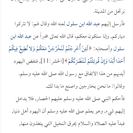
نرتحل من المدينة.
فأرسل إليهم
عبد الله ابن سلول
لعنه الله وقال لهم: لا تتركوا
دياركم, وإنا سنكون معكم، قال الله تعالى مخبراً عن
عبد الله ابن
سلول
وأصحابه:
لَئِنْ أُخْرِجْتُمْ لَنَخْرُجَنَّ مَعَكُمْ وَلا نُطِيعُ فِيكُمْ
أَحَدًا أَبَدًا وَإِنْ قُوتِلْتُمْ لَنَنْصُرَنَّكُمْ
[الحشر:11], فنفض اليهود
أيديهم من هذا الاتفاق مع رسول الله صلى الله عليه وسلم.
وقالوا: ما نحن بخارجين واصنع ما بدا لك.
فأحكم النبي صلى الله عليه وسلم عليهم الحصار, فلا يدخل
إليهم شيء, وهو يعلم صلى الله عليه وسلم أن اليهود أهل دنيا,
فبدأ عليه الصلاة والسلام يحرق النخيل التي يتغذون منها,