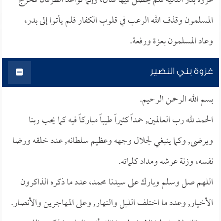
غزوة بدر الثانية فلم يحصل فيها قتال، وإنما تواعد الطرفان فخرج
المسلمون وقذف الله الرعب في قلوب الكفار فلم يأتوا إلى بدر،
وعاد المسلمون بعزة ورفعة.
غزوة بني النضير
بسم الله الرحمن الرحيم.
الحمد لله رب العالمين, حمداً كثيراً طيباً مباركاً فيه كما يحب ربنا
ويرضى, وكما ينبغي لجلال وجهه وعظيم سلطانه, عدد خلقه ورضا
نفسه، وزنة عرشه ومداد كلماته.
اللهم صل وسلم وبارك على سيدنا محمد، عدد ما ذكره الذاكرون
الأخيار, وعدد ما اختلف الليل والنهار, وعلى المهاجرين والأنصار.