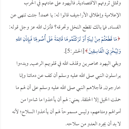
وتمثل ثروتهم الاقتصادية, فاليهود على عادتهم في الحرب
الإعلامية وإطلاق الأراجيف قالوا له: يا محمد! جئت تنهى عن
الفساد, فما بالك تقطع النخل وتحرقه؟ فأنزل الله عز وجل قوله:
مَا قَطَعْتُمْ مِنْ لِينَةٍ أَوْ تَرَكْتُمُوهَا قَائِمَةً عَلَى أُصُولِهَا فَبِإِذْنِ اللهِ
وَلِيُخْزِيَ الْفَاسِقِينَ
[الحشر:5].
وبقي اليهود محاصرين وقذف الله في قلوبهم الرعب, وبدءوا
يراسلون النبي صلى الله عليه وسلم أن كف عن دمائنا وإنا
خارجون, فأجلاهم النبي صلى الله عليه وسلم على أن لهم ما
حملت الخيل إلا الحلقة. يعني: لهم أن يأخذوا ما شاءوا من
أموالهم ومتاعهم، وليس مسموحاً لهم أن يأخذوا السلاح؛ لأنه
لا بد أن يجرد العدو من سلاحه.