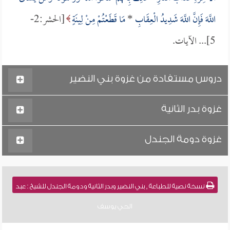
اللَّهَ فَإِنَّ اللَّهَ شَدِيدُ الْعِقَابِ
*
مَا قَطَعْتُمْ مِنْ لِينَةٍ
[الحشر:2-
5]... الآيات.
دروس مستفادة من غزوة بني النضير
غزوة بدر الثانية
غزوة دومة الجندل
نسخة نصية للطباعة , بني النضير وبدر الثانية ودومة الجندل للشيخ : عبد
الحي يوسف