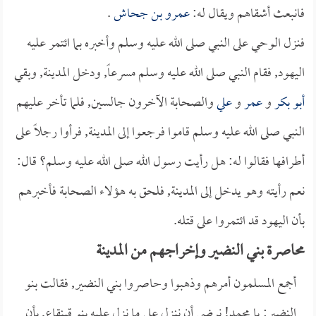
فانبعث أشقاهم ويقال له:
عمرو بن جحاش
.
فنزل الوحي على النبي صلى الله عليه وسلم وأخبره بما ائتمر عليه
اليهود, فقام النبي صلى الله عليه وسلم مسرعاً, ودخل المدينة, وبقي
أبو بكر
و
عمر
و
علي
والصحابة الآخرون جالسين, فلما تأخر عليهم
النبي صلى الله عليه وسلم قاموا فرجعوا إلى المدينة, فرأوا رجلاً على
أطرافها فقالوا له: هل رأيت رسول الله صلى الله عليه وسلم؟ قال:
نعم رأيته وهو يدخل إلى المدينة, فلحق به هؤلاء الصحابة فأخبرهم
بأن اليهود قد ائتمروا على قتله.
محاصرة بني النضير وإخراجهم من المدينة
أجمع المسلمون أمرهم وذهبوا وحاصروا بني النضير, فقالت بنو
النضير: يا محمد! نرضى أن ننزل على ما نزل عليه بنو قينقاع, بأن