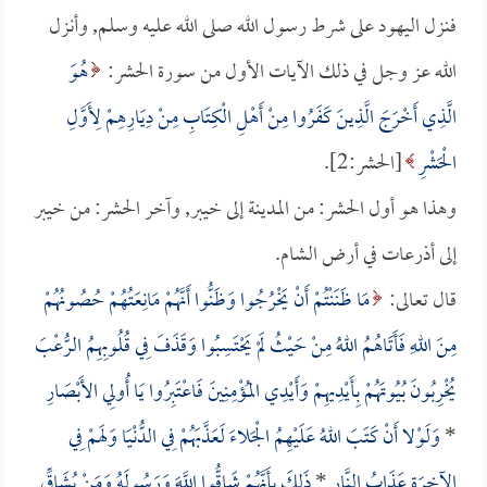
فنزل اليهود على شرط رسول الله صلى الله عليه وسلم, وأنزل
الله عز وجل في ذلك الآيات الأول من سورة الحشر:
هُوَ
الَّذِي أَخْرَجَ الَّذِينَ كَفَرُوا مِنْ أَهْلِ الْكِتَابِ مِنْ دِيَارِهِمْ لِأَوَّلِ
الْحَشْرِ
[الحشر:2].
وهذا هو أول الحشر: من المدينة إلى خيبر, وآخر الحشر: من خيبر
إلى أذرعات في أرض الشام.
قال تعالى:
مَا ظَنَنْتُمْ أَنْ يَخْرُجُوا وَظَنُّوا أَنَّهُمْ مَانِعَتُهُمْ حُصُونُهُمْ
مِنَ اللهِ فَأَتَاهُمُ اللهُ مِنْ حَيْثُ لَمْ يَحْتَسِبُوا وَقَذَفَ فِي قُلُوبِهِمُ الرُّعْبَ
يُخْرِبُونَ بُيُوتَهُمْ بِأَيْدِيهِمْ وَأَيْدِي المُؤْمِنِينَ فَاعْتَبِرُوا يَا أُولِي الأَبْصَارِ
*
وَلَوْلا أَنْ كَتَبَ اللهُ عَلَيْهِمُ الْجَلاءَ لَعَذَّبَهُمْ فِي الدُّنْيَا وَلَهمْ فِي
الآخِرَةِ عَذَابُ النَّارِ
*
ذَلِكَ بِأَنَّهُمْ شَاقُّوا اللَّهَ وَرَسُولَهُ وَمَنْ يُشَاقِّ