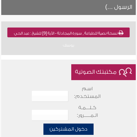
الرسول ...)
نسخة نصية للطباعة , سورة المجادلة - الآية [9] للشيخ : عبد الحي
يوسف
مكتبتك الصوتية
اسم
المستخدم:
كـلـــمـة
الـمـــــرور:
دخول المشتركين