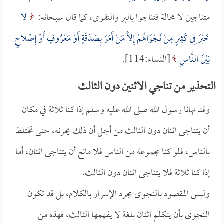
متناجين لا محالة فتناجوا بالبر والتقوى، كما قال سبحانه:
لا
خَيْرَ فِي كَثِيرٍ مِنْ نَجْوَاهُمْ إِلاَّ مَنْ أَمَرَ بِصَدَقَةٍ أَوْ مَعْرُوفٍ أَوْ إِصْلاحٍ
بَيْنَ النَّاسِ
[النساء:114].
التحذير من تناجي الاثنين دون الثالث
وقد نهانا رسول الله صلى الله عليه وسلم إذا كنا ثلاثة في مكان
أن يتناجى اثنان دون الثالث من أجل أن ذلك يحزنه، حتى تختلط
بالناس، فلو كنا مجموعة من الناس فلا مانع أن يتناجى اثنان، أما
إذا كنا ثلاثة فلا يتناجى اثنان دون الثالث.
وليس المقصود بالنجوى مجرد الإسرار بالكلام، بل قد تكون
النجوى بأن يتكلم اثنان بلغة لا يفهمها الثالث، فهذه من