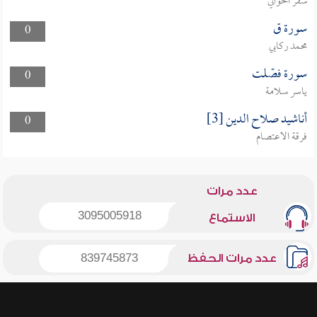
سفر الحوالي
سورة ق
0
محمد ركابي
سورة فصّلت
0
ياسر سلامة
أناشيد صلاح الدين [3]
0
فرقة الاعتصام
عدد مرات
3095005918
الاستماع
عدد مرات الحفظ
839745873