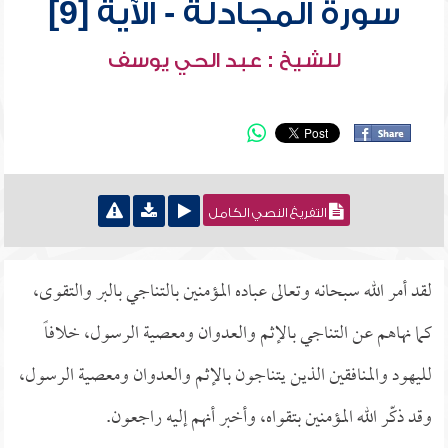
سورة المجادلة - الآية [9]
للشيخ : عبد الحي يوسف
التفريغ النصي الكامل
لقد أمر الله سبحانه وتعالى عباده المؤمنين بالتناجي بالبر والتقوى،
كما نهاهم عن التناجي بالإثم والعدوان ومعصية الرسول، خلافاً
لليهود والمنافقين الذين يتناجون بالإثم والعدوان ومعصية الرسول،
وقد ذكّر الله المؤمنين بتقواه، وأخبر أنهم إليه راجعون.