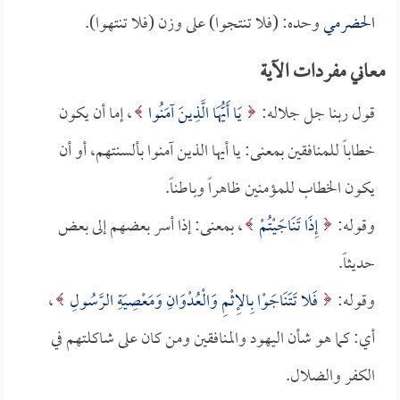
الحضرمي
وحده: (فلا تنتجوا) على وزن (فلا تنتهوا).
معاني مفردات الآية
قول ربنا جل جلاله:
يَا أَيُّهَا الَّذِينَ آمَنُوا
، إما أن يكون
خطاباً للمنافقين بمعنى: يا أيها الذين آمنوا بألسنتهم، أو أن
يكون الخطاب للمؤمنين ظاهراً وباطناً.
وقوله:
إِذَا تَنَاجَيْتُمْ
، بمعنى: إذا أسر بعضهم إلى بعض
حديثاً.
وقوله:
فَلا تَتَنَاجَوْا بِالإِثْمِ وَالْعُدْوَانِ وَمَعْصِيَةِ الرَّسُولِ
،
أي: كما هو شأن اليهود والمنافقين ومن كان على شاكلتهم في
الكفر والضلال.