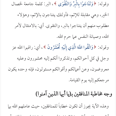
وقوله:
وَتَنَاجَوْا بِالْبِرِّ وَالتَّقْوَى
، البر: كلمة جامعة لخصال
الخير، وهي مقابلة للإثم، فأولئك يتناجون بالإثم، وهؤلاء
مطلوب منهم أن يتناجوا بالبر، والتقوى. أي: بالامتثال لأمر
الله، وصيانة النفس عما حرم الله.
وقوله:
وَاتَّقُوا اللَّهَ الَّذِي إِلَيْهِ تُحْشَرُونَ
، أي: راقبوا الله عز
وجل في كل أحوالكم، وتذكروا أنكم إليه محشورون وعليه
معروضون، وعن أعمالكم وأقوالكم مسئولون، فإنه وحده يكون
مرجعكم إليه يوم القيامة.
وجه مخاطبة المنافقين بـ(يا أيها الذين آمنوا)
وهذه الآية يجوز أن تكون خطاباً للمنافقين، حيث عاملهم الله بما