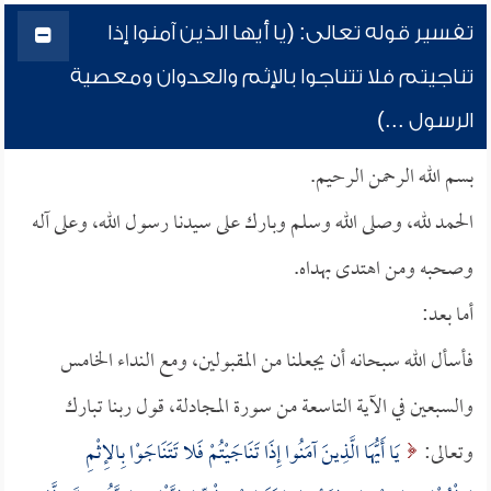
تفسير قوله تعالى: (يا أيها الذين آمنوا إذا
تناجيتم فلا تتناجوا بالإثم والعدوان ومعصية
الرسول ...)
بسم الله الرحمن الرحيم.
الحمد لله، وصلى الله وسلم وبارك على سيدنا رسول الله، وعلى آله
وصحبه ومن اهتدى بهداه.
أما بعد:
فأسأل الله سبحانه أن يجعلنا من المقبولين، ومع النداء الخامس
والسبعين في الآية التاسعة من سورة المجادلة، قول ربنا تبارك
وتعالى:
يَا أَيُّهَا الَّذِينَ آمَنُوا إِذَا تَنَاجَيْتُمْ فَلا تَتَنَاجَوْا بِالإِثْمِ