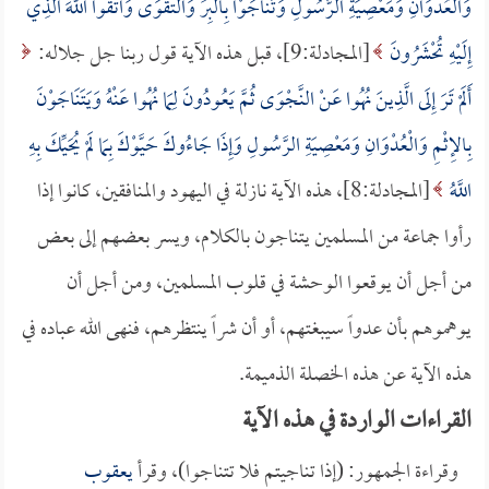
وَالْعُدْوَانِ وَمَعْصِيَةِ الرَّسُولِ وَتَنَاجَوْا بِالْبِرِّ وَالتَّقْوَى وَاتَّقُوا اللَّهَ الَّذِي
إِلَيْهِ تُحْشَرُونَ
[المجادلة:9]، قبل هذه الآية قول ربنا جل جلاله:
أَلَمْ تَرَ إِلَى الَّذِينَ نُهُوا عَنْ النَّجْوَى ثُمَّ يَعُودُونَ لِمَا نُهُوا عَنْهُ وَيَتَنَاجَوْنَ
بِالإِثْمِ وَالْعُدْوَانِ وَمَعْصِيَةِ الرَّسُولِ وَإِذَا جَاءُوكَ حَيَّوْكَ بِمَا لَمْ يُحَيِّكَ بِهِ
اللَّهُ
[المجادلة:8]، هذه الآية نازلة في اليهود والمنافقين، كانوا إذا
رأوا جماعة من المسلمين يتناجون بالكلام، ويسر بعضهم إلى بعض
من أجل أن يوقعوا الوحشة في قلوب المسلمين، ومن أجل أن
يوهموهم بأن عدواً سيبغتهم، أو أن شراً ينتظرهم، فنهى الله عباده في
هذه الآية عن هذه الخصلة الذميمة.
القراءات الواردة في هذه الآية
وقراءة الجمهور: (إذا تناجيتم فلا تتناجوا)، وقرأ
يعقوب