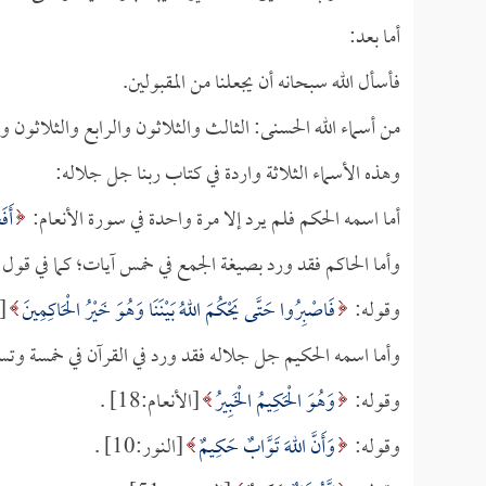
أما بعد:
فأسأل الله سبحانه أن يجعلنا من المقبولين.
من أسماء الله الحسنى: الثالث والثلاثون والرابع والثلاثون 
وهذه الأسماء الثلاثة واردة في كتاب ربنا جل جلاله:
أما اسمه الحكم فلم يرد إلا مرة واحدة في سورة الأنعام:
أَف
وأما الحاكم فقد ورد بصيغة الجمع في خمس آيات؛ كما في قول
وقوله:
فَاصْبِرُوا حَتَّى يَحْكُمَ اللهُ بَيْنَنَا وَهُوَ خَيْرُ الْحَاكِمِينَ
[ا
وأما اسمه الحكيم جل جلاله فقد ورد في القرآن في خمسة وتسع
وقوله:
وَهُوَ الْحَكِيمُ الْخَبِيرُ
[الأنعام:18] .
وقوله:
وَأَنَّ اللهَ تَوَّابٌ حَكِيمٌ
[النور:10] .