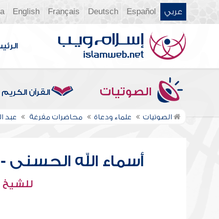
عربي
Español
Deutsch
Français
English
ia
الرئي
الصوتيات
القرآن الكريم
الصوتيات
علماء ودعاة
محاضرات مفرغة
عبد 
أسماء الله الحسنى 
للشيخ :