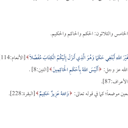
والخامس والثلاثون: الحكم والحاكم والحكيم.
َغَيْرَ اللهِ أَبْتَغِي حَكَمًا وَهُوَ الَّذِي أَنزَلَ إِلَيْكُمُ الْكِتَابَ مُفَصَّلًا
[الأنعام:114].
 الله عز وجل:
أَلَيْسَ اللهُ بِأَحْكَمِ الْحَاكِمِينَ
[التين:8] .
لأعراف:87].
ين موضعاً؛ كما في قوله تعالى:
وَاللهُ عَزِيزٌ حَكِيمٌ
[البقرة:228].