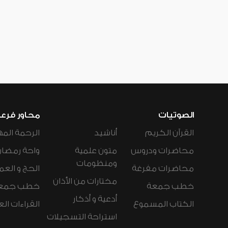
الصوتيات
محاور فرع
القرآن الكريم
أناشيد
الرحمة المه
محاضرات ودروس
متون علمية
واحة رمضان
ومنظومات
محاضرات مفرغة
الحج و العم
مختارات من الأذان
خطب جمعة
خطب جمع
أدعية و أذكار
الكتاب المسموع
القراءات ال
استراحة التسجيلات