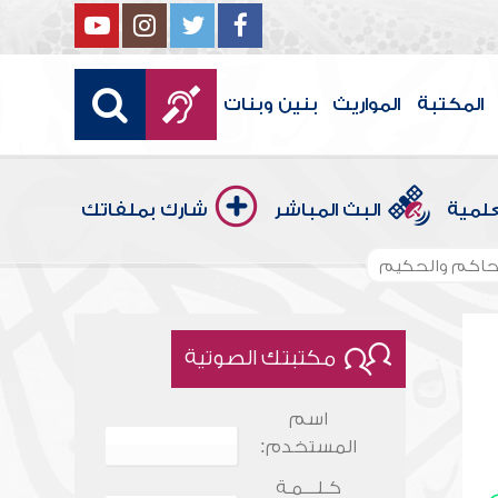
المكتبة
المواريث
بنين وبنات
علمية
البث المباشر
شارك بملفاتك
الحاكم والحكيم
مكتبتك الصوتية
اسم
المستخدم:
كـلـــمـة