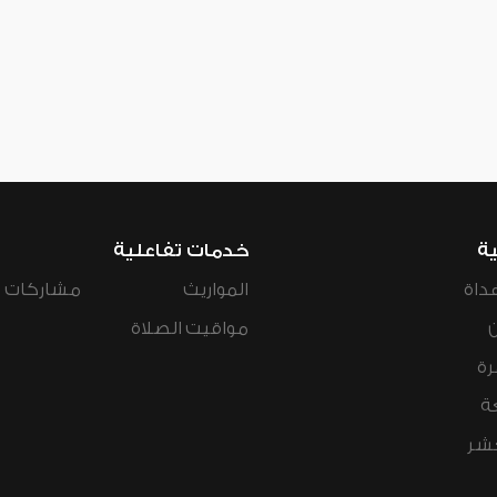
ية
خدمات تفاعلية
داة
المواريث
مشاركات ال
مواقيت الصلاة
رة
ة
عشر