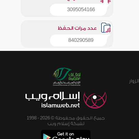
3095054166
عدد مرات الحفظ
840290589
زوار
جميع الحقوق محفوظة © 2026 - 1998
لشبكة إسلام ويب