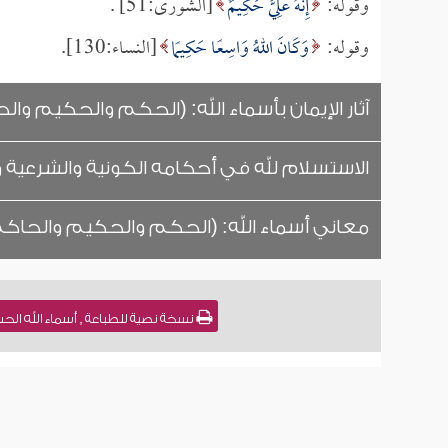
وقوله:
إِنَّهُ عَلِيٌّ حَكِيمٌ
[الشورى:51] .
وقوله:
وَكَانَ اللهُ وَاسِعًا حَكِيمًا
[النساء:130].
آثار الإيمان بأسماء الله: (الحكم والحكيم وا
الاستسلام لله في أحكامه الكونية والشرعية وا
معاني أسماء الله: (الحكم والحكيم والحاك
نسخة نصية للطباعة , أسماء الله ال