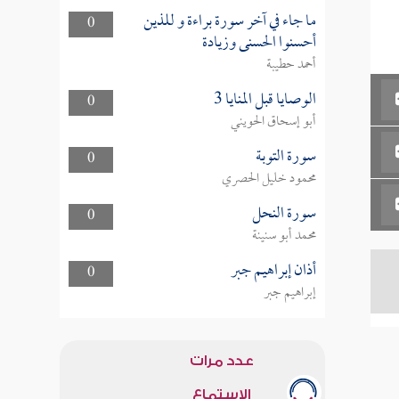
ما جاء في آخر سورة براءة و للذين
0
أحسنوا الحسنى وزيادة
أحمد حطيبة
الوصايا قبل المنايا 3
0
أبو إسحاق الحويني
سورة التوبة
0
محمود خليل الحصري
سورة النحل
0
محمد أبو سنينة
أذان إبراهيم جبر
0
إبراهيم جبر
عدد مرات
الاستماع