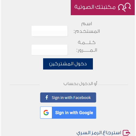
مكتبتك الصوتية
اسم
المستخدم:
كـلـــمـة
الـمـــــرور:
دخول المشتركين
أو الدخول بحساب
استرجاع الرمز السري