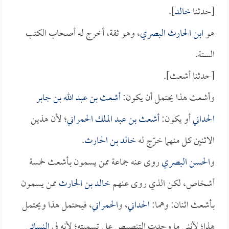
[حدثنا
خالد
].
هو
ابن الحارث البصري
، وهو ثقة، أخرج له أصحاب الكتب
الستة.
[حدثنا أشعث].
وأشعث هذا يحتمل أن يكون:
أشعث بن عبد الله بن جابر
الحداني
أو يكون:
أشعث بن عبد الملك الحمراني
؛ لأن هذين
الاثنين كل منهما خرّج له
خالد بن الحارث
.
و
الحسن البصري
روى عنه جماعة ممن يسمون بـأشعث خمسة
أشخاص، لكن الذي روى عنهم
خالد بن الحارث
ممن يسمون
بـأشعث اثنان: وهما:
الحداني
، و
الحمراني
، فيحتمل هذا ويحتمل
هذا؛ لأنني ما وجدت التنصيص على تسميته؛ لأنه في
النسائي