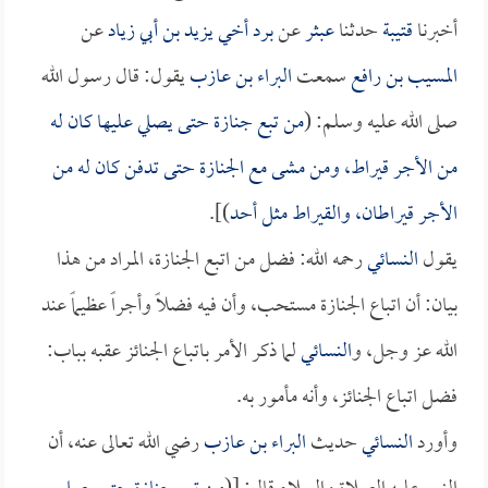
أخبرنا
قتيبة
حدثنا
عبثر
عن
برد أخي يزيد بن أبي زياد
عن
المسيب بن رافع
سمعت
البراء بن عازب
يقول: قال رسول الله
صلى الله عليه وسلم: (
من تبع جنازة حتى يصلي عليها كان له
من الأجر قيراط، ومن مشى مع الجنازة حتى تدفن كان له من
الأجر قيراطان، والقيراط مثل أحد
)].
يقول
النسائي
رحمه الله: فضل من اتبع الجنازة، المراد من هذا
بيان: أن اتباع الجنازة مستحب، وأن فيه فضلاً وأجراً عظيماً عند
الله عز وجل، و
النسائي
لما ذكر الأمر باتباع الجنائز عقبه بباب:
فضل اتباع الجنائز، وأنه مأمور به.
وأورد
النسائي
حديث
البراء بن عازب
رضي الله تعالى عنه، أن