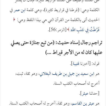
على أنفسنا وضيعنا على أنفسنا قراريط كثيرة، فبدل أن يفسر
الكلمة وهي: (فرطنا في قراريط كثيرة)، وهي كلمة
ابن عمر
في
الحديث أتى بالكلمة من القرآن التي هي بهذا اللفظ وهي:
فَرَّطْتُ فِي جَنْبِ اللَّهِ
[الزمر:56].
تراجم رجال إسناد حديث: (من تبع جنازة حتى يصلي
عليها كان له من الأجر قيراط ...)
قوله: [أخبرنا
قتيبة
].
هو
ابن سعيد بن جميل بن طريف البغلاني
، وهو ثقة، ثبت،
أخرج له أصحاب الكتب الستة.
[حدثنا
عبثر
].
هو
عبثر بن القاسم
، وهو ثقة، أخرج له أصحاب الكتب الستة.