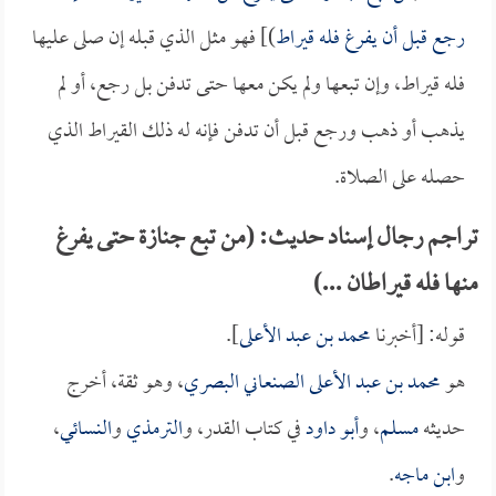
رجع قبل أن يفرغ فله قيراط
)] فهو مثل الذي قبله إن صلى عليها
فله قيراط، وإن تبعها ولم يكن معها حتى تدفن بل رجع، أو لم
يذهب أو ذهب ورجع قبل أن تدفن فإنه له ذلك القيراط الذي
حصله على الصلاة.
تراجم رجال إسناد حديث: (من تبع جنازة حتى يفرغ
منها فله قيراطان ...)
قوله: [أخبرنا
محمد بن عبد الأعلى
].
هو
محمد بن عبد الأعلى الصنعاني البصري
، وهو ثقة، أخرج
حديثه
مسلم
، و
أبو داود
في كتاب القدر، و
الترمذي
و
النسائي
،
و
ابن ماجه
.