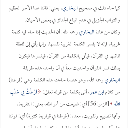
كما جاء ذلك في صحيح
البخاري
، يعني: فاتنا هذا الأجر العظيم
والثواب الجزيل في عدم اتباع الجنائز في بعض الأحيان.
وكان من عادة
البخاري
رحمه الله: أن الحديث إذا جاء فيه كلمة
غريبة، فإنه لا يفسر الكلمة الغريبة نفسها، وإنما يأتي إلى لفظة
تماثلها في القرآن، فيأتي بالكلمة من القرآن، فيفسرها فيكون
بذلك فسر القرآن والحديث معاً في آن واحد، هذه طريقة
البخاري
رحمه الله، وهو عندما جاءت هذه الكلمة وهي (فرطنا)
من كلام
ابن عمر
، أتى بكلمة من قوله تعالى:
فَرَّطْتُ فِي جَنْبِ
اللَّهِ
[الزمر:56] أي: ضيعت من أمر الله، يعني: التفريط،
وأنها تضييع وتفويت، معناه: (فرطنا في قراريط كثيرة) أي: فوتنا