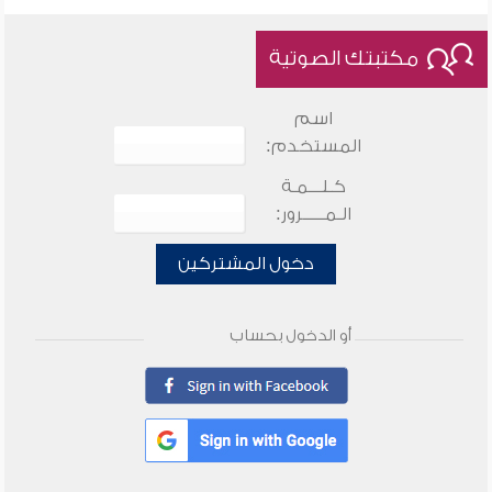
مكتبتك الصوتية
اسم
المستخدم:
كـلـــمـة
الـمـــــرور:
دخول المشتركين
أو الدخول بحساب