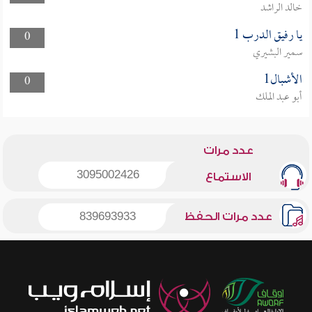
خالد الراشد
يا رفيق الدرب 1
0
سمير البشيري
الأشبال1
0
أبو عبد الملك
عدد مرات
3095002426
الاستماع
عدد مرات الحفظ
839693933