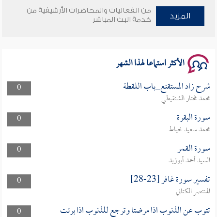
وأمنهم من خوف 9
من الفعاليات والمحاضرات الأرشيفية من
المزيد
خدمة البث المباشر
سلسلة محاضرات نفحات رمضانية 1444هـ
الأكثر استماعا لهذا الشهر
شرح زاد المستقنع_باب اللقطة
0
محمد مختار الشنقيطي
سورة البقرة
0
محمد سعيد خياط
سورة القمر
0
السيد أحمد أبوزيد
تفسير سورة غافر [23-28]
0
المنتصر الكتاني
تتوب عن الذنوب اذا مرضتا وترجع للذنوب اذا برئت
0