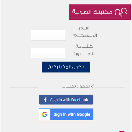
مكتبتك الصوتية
اسم
المستخدم:
كـلـــمـة
الـمـــــرور:
دخول المشتركين
أو الدخول بحساب