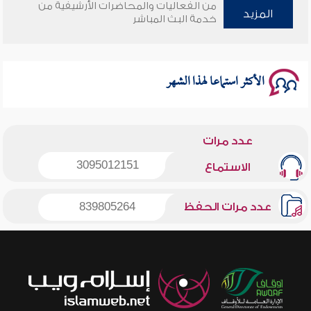
من الفعاليات والمحاضرات الأرشيفية من
المزيد
خدمة البث المباشر
سلسلة محاضرات نفحات رمضانية 1444هـ
الأكثر استماعا لهذا الشهر
عدد مرات
3095012151
الاستماع
عدد مرات الحفظ
839805264