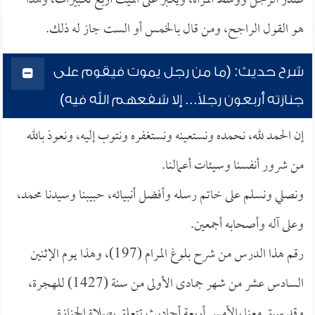
صدر الرجل ووسط المرأة، ويكبر على الميت أربع تكبيرات، وهذا
هو القول الراجح، ومن قال بالخمس أو الست جاز له ذلك.
شرح حديث: (ما من رجل يموت فيقوم على
جنازته أربعون رجلاً... إلا شفعهم الله فيه)
إن الحمد لله، نحمده ونستعينه ونستغفره ونتوب إليه، ونعوذ بالله
من شرور أنفسنا وسيئات أعمالنا.
ونصلي ونسلم على خاتم رسله وأفضل أنبيائه، حبيبنا وسيدنا محمد،
وعلى آله وأصحابه أجمعين.
رقم هذا الدرس من شرح بلوغ المرام (197)، وهذا يوم الإثنين
السادس عشر من شهر جمادى الأولى من سنة (1427) للهجرة،
وقد سبق معنا بالأمس أربعة أحاديث تتعلق بصلاة الجنازة