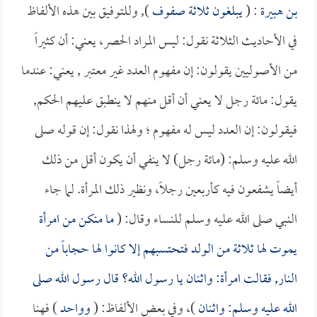
بن هبيرة
: (
يبلغون ثلاثة صفوف
), وللتوفيق بين هذه الألفاظ
في الأحاديث الثلاثة نقول: ليس المراد الحصر، يعني: أن كثيراً
من الأصوليين يقولون: إن مفهوم العدد غير معتبر , يعني: عندما
يقول: مائة رجل لا يعني أن أقل منهم لا ينطبق عليهم الحكم,
فيقولون: إن العدد ليس له مفهوم ؛ ولهذا نقول: إن قوله صلى
الله عليه وسلم: (مائة رجل) لا ينفي أن يكون أقل من ذلك
أيضاً يشفعون فيه كأربعين رجلاً، ونظير ذلك المرأة. لما جاء
النبي صلى الله عليه وسلم للنساء وقال: (
ما منكن من امرأة
يموت لها ثلاثة من الولد فتحتسبهم إلا كانوا لها حجاباً من
النار, فقالت امرأة: واثنان يا رسول الله؟ قال رسول الله صلى
الله عليه وسلم: واثنان
)، وفي بعض الألفاظ: (
وواحد
) فهنا