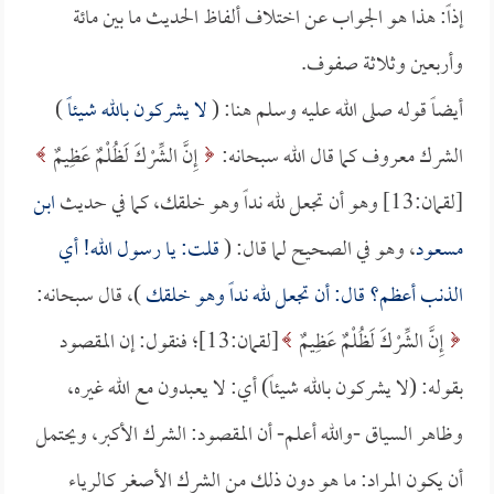
إذاً: هذا هو الجواب عن اختلاف ألفاظ الحديث ما بين مائة
وأربعين وثلاثة صفوف.
أيضاً قوله صلى الله عليه وسلم هنا: (
لا يشركون بالله شيئاً
)
الشرك معروف كما قال الله سبحانه:
إِنَّ الشِّرْكَ لَظُلْمٌ عَظِيمٌ
[لقمان:13] وهو أن تجعل لله نداً وهو خلقك، كما في حديث
ابن
مسعود
، وهو في الصحيح لما قال: (
قلت: يا رسول الله! أي
الذنب أعظم؟ قال: أن تجعل لله نداً وهو خلقك
)، قال سبحانه:
إِنَّ الشِّرْكَ لَظُلْمٌ عَظِيمٌ
[لقمان:13]؛ فنقول: إن المقصود
بقوله: (لا يشركون بالله شيئاً) أي: لا يعبدون مع الله غيره،
وظاهر السياق -والله أعلم- أن المقصود: الشرك الأكبر، ويحتمل
أن يكون المراد: ما هو دون ذلك من الشرك الأصغر كالرياء