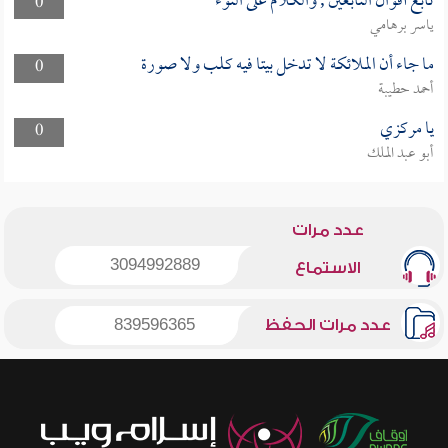
تابع أقوال التابعين , والكلام على النوء
0
ياسر برهامي
ما جاء أن الملائكة لا تدخل بيتا فيه كلب ولا صورة
0
أحمد حطيبة
يا مركزي
0
أبو عبد الملك
عدد مرات
3094992889
الاستماع
عدد مرات الحفظ
839596365