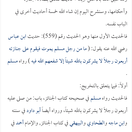
وأحكامها، وسنشرح اليوم إن شاء الله خمسة أحاديث أخرى في
الباب نفسه.
فالحديث الأول منها وهو الحديث رقم (559): حديث
ابن عباس
رضي الله عنه يقول: (
ما من رجل مسلم يموت فيقوم على جنازته
أربعون رجلاً لا يشركون بالله شيئاً إلا شفعهم الله فيه
) رواه
مسلم
.
أولاً: فيما يتعلق بالتخريج:
فالحديث رواه
مسلم
في صحيحه كتاب الجنائز، باب: من صلى عليه
أربعون رجلاً لا يشركون بالله شيئاً، ورواه أيضاً
أبو داود
في سننه
و
ابن ماجه
و
الطحاوي
و
البيهقي
في كتاب الجنائز, والإمام
أحمد
في