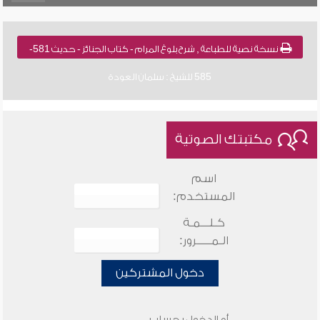
نسخة نصية للطباعة , شرح بلوغ المرام - كتاب الجنائز - حديث 581-
585 للشيخ : سلمان العودة
مكتبتك الصوتية
اسم
المستخدم:
كـلـــمـة
الـمـــــرور:
دخول المشتركين