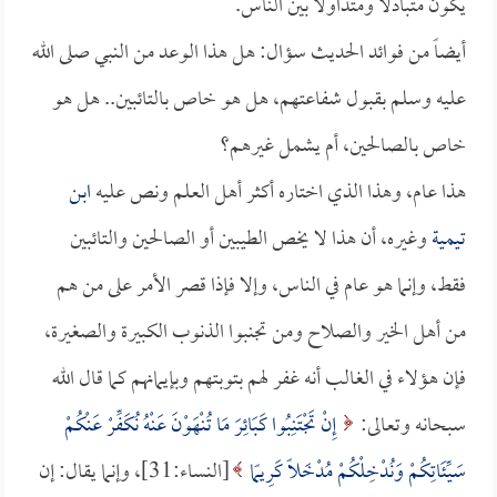
يكون متبادلاً ومتداولاً بين الناس.
أيضاً من فوائد الحديث سؤال: هل هذا الوعد من النبي صلى الله
عليه وسلم بقبول شفاعتهم، هل هو خاص بالتائبين.. هل هو
خاص بالصالحين، أم يشمل غيرهم؟
هذا عام، وهذا الذي اختاره أكثر أهل العلم ونص عليه
ابن
تيمية
وغيره، أن هذا لا يخص الطيبين أو الصالحين والتائبين
فقط، وإنما هو عام في الناس، وإلا فإذا قصر الأمر على من هم
من أهل الخير والصلاح ومن تجنبوا الذنوب الكبيرة والصغيرة،
فإن هؤلاء في الغالب أنه غفر لهم بتوبتهم وبإيمانهم كما قال الله
سبحانه وتعالى:
إِنْ تَجْتَنِبُوا كَبَائِرَ مَا تُنْهَوْنَ عَنْهُ نُكَفِّرْ عَنْكُمْ
سَيِّئَاتِكُمْ وَنُدْخِلْكُمْ مُدْخَلًا كَرِيمًا
[النساء:31]، وإنما يقال: إن