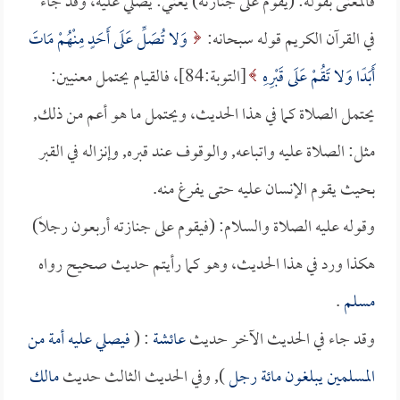
فالمعنى بقوله: (يقوم على جنازته) يعني: يصلي عليه، وقد جاء
في القرآن الكريم قوله سبحانه:
وَلا تُصَلِّ عَلَى أَحَدٍ مِنْهُمْ مَاتَ
أَبَدًا وَلا تَقُمْ عَلَى قَبْرِهِ
[التوبة:84]، فالقيام يحتمل معنيين:
يحتمل الصلاة كما في هذا الحديث، ويحتمل ما هو أعم من ذلك,
مثل: الصلاة عليه واتباعه, والوقوف عند قبره, وإنزاله في القبر
بحيث يقوم الإنسان عليه حتى يفرغ منه.
وقوله عليه الصلاة والسلام: (فيقوم على جنازته أربعون رجلاً)
هكذا ورد في هذا الحديث، وهو كما رأيتم حديث صحيح رواه
مسلم
.
وقد جاء في الحديث الآخر حديث
عائشة
: (
فيصلي عليه أمة من
المسلمين يبلغون مائة رجل
), وفي الحديث الثالث حديث
مالك