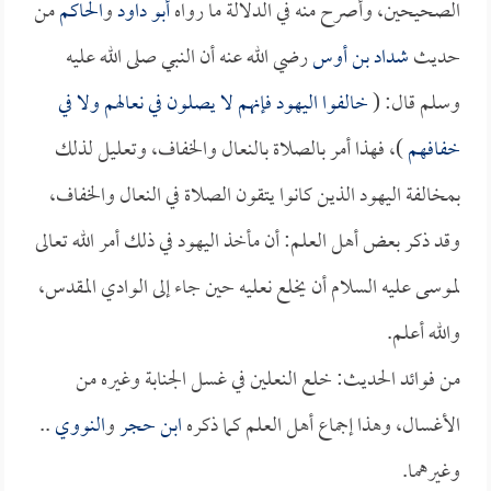
الصحيحين، وأصرح منه في الدلالة ما رواه
أبو داود
و
الحاكم
من
حديث
شداد بن أوس
رضي الله عنه أن النبي صلى الله عليه
وسلم قال: (
خالفوا اليهود فإنهم لا يصلون في نعالهم ولا في
خفافهم
)، فهذا أمر بالصلاة بالنعال والخفاف، وتعليل لذلك
بمخالفة اليهود الذين كانوا يتقون الصلاة في النعال والخفاف،
وقد ذكر بعض أهل العلم: أن مأخذ اليهود في ذلك أمر الله تعالى
لموسى عليه السلام أن يخلع نعليه حين جاء إلى الوادي المقدس،
والله أعلم.
من فوائد الحديث: خلع النعلين في غسل الجنابة وغيره من
الأغسال، وهذا إجماع أهل العلم كما ذكره
ابن حجر
و
النووي
..
وغيرهما.