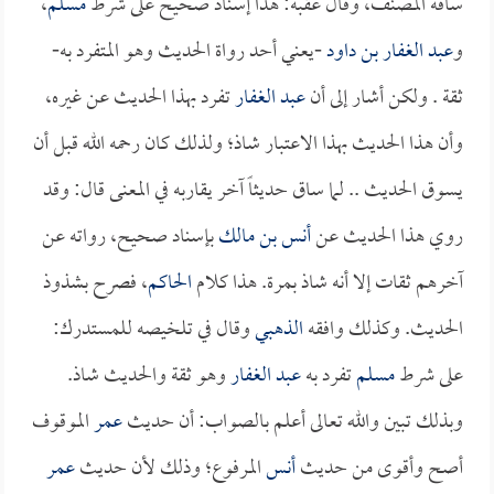
ساقه المصنف، وقال عقبه: هذا إسناد صحيح على شرط
مسلم
،
و
عبد الغفار بن داود
-يعني أحد رواة الحديث وهو المتفرد به-
ثقة . ولكن أشار إلى أن
عبد الغفار
تفرد بهذا الحديث عن غيره،
وأن هذا الحديث بهذا الاعتبار شاذ؛ ولذلك كان رحمه الله قبل أن
يسوق الحديث .. لما ساق حديثاً آخر يقاربه في المعنى قال: وقد
روي هذا الحديث عن
أنس بن مالك
بإسناد صحيح، رواته عن
آخرهم ثقات إلا أنه شاذ بمرة. هذا كلام
الحاكم
، فصرح بشذوذ
الحديث. وكذلك وافقه
الذهبي
وقال في تلخيصه للمستدرك:
على شرط
مسلم
تفرد به
عبد الغفار
وهو ثقة والحديث شاذ.
وبذلك تبين والله تعالى أعلم بالصواب: أن حديث
عمر
الموقوف
أصح وأقوى من حديث
أنس
المرفوع؛ وذلك لأن حديث
عمر