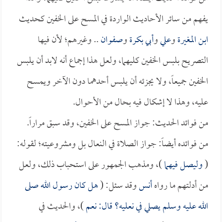
يفهم من سائر الأحاديث الواردة في المسح على الخفين كحديث
ابن المغيرة
و
علي
و
أبي بكرة
و
صفوان
.. وغيرهم؛ لأن فيها
التصريح بلبس الخفين كليهما، ولعل هذا إجماع أنه لابد أن يلبس
الخفين جميعاً، ولا يجزئه أن يلبس أحدهما دون الآخر ويمسح
عليه، وهذا لا إشكال فيه بحال من الأحوال.
من فوائد الحديث: جواز المسح على الخفين، وقد سبق مراراً.
من فوائده أيضاً: جواز الصلاة في النعال بل ومشروعيته؛ لقوله:
(
وليصل فيهما
)، ومذهب الجمهور على استحباب ذلك، ولعل
من أدلتهم ما رواه
أنس
وقد سئل: (
هل كان رسول الله صلى
الله عليه وسلم يصلي في نعليه؟ قال: نعم
)، والحديث في