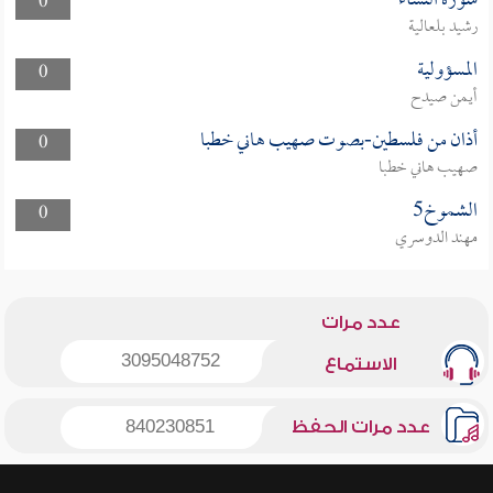
سورة النساء
0
رشيد بلعالية
المسؤولية
0
أيمن صيدح
أذان من فلسطين-بصوت صهيب هاني خطبا
0
صهيب هاني خطبا
الشموخ5
0
مهند الدوسري
عدد مرات
3095048752
الاستماع
عدد مرات الحفظ
840230851