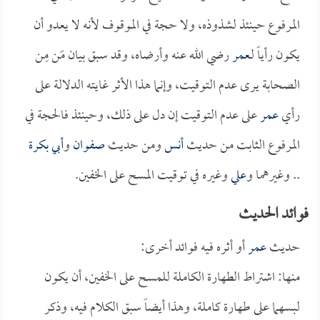
المرفوع حينئذ لشذوذه، ولا حجة في الموقوف لأنه لا يعدو أن
يكون رأياً لـ
عمر
رضي الله عنه وأرضاه، وقد سبق بيان مَن مِن
الصحابة يرى عدم التوقيت، وإنما هذا الأثر غايته الدلالة على
رأي
عمر
على عدم التوقيت إن دل على ذلك، وحينئذ فالحجة في
المرفوع الثابت من حديث
أنس
ومن حديث
صفوان
و
أبي بكرة
.. وغيرهما و
علي
وغيره في توقيت المسح على الخفين.
فوائد الحديث
حديث
عمر
أو أثره فيه فوائد أخرى:
منها: اشتراط الطهارة الكاملة للمسح على الخفين، أن يكون
لبسهما على طهارة كاملة، وهذا أيضاً سبق الكلام فيه، وذكر