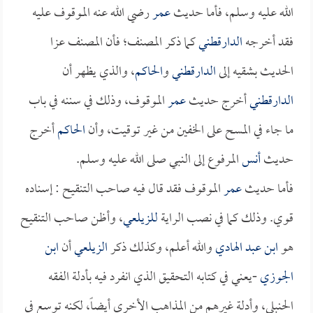
الله عليه وسلم، فأما حديث
عمر
رضي الله عنه الموقوف عليه
فقد أخرجه
الدارقطني
كما ذكر المصنف؛ فأن المصنف عزا
الحديث بشقيه إلى
الدارقطني
و
الحاكم
، والذي يظهر أن
الدارقطني
أخرج حديث
عمر
الموقوف، وذلك في سننه في باب
ما جاء في المسح على الخفين من غير توقيت، وأن
الحاكم
أخرج
حديث
أنس
المرفوع إلى النبي صلى الله عليه وسلم.
فأما حديث
عمر
الموقوف فقد قال فيه صاحب التنقيح : إسناده
قوي. وذلك كما في نصب الراية
للزيلعي
، وأظن صاحب التنقيح
هو
ابن عبد الهادي
والله أعلم، وكذلك ذكر
الزيلعي
أن
ابن
الجوزي
-يعني في كتابه التحقيق الذي انفرد فيه بأدلة الفقه
الحنبلي، وأدلة غيرهم من المذاهب الأخرى أيضاً، لكنه توسع في