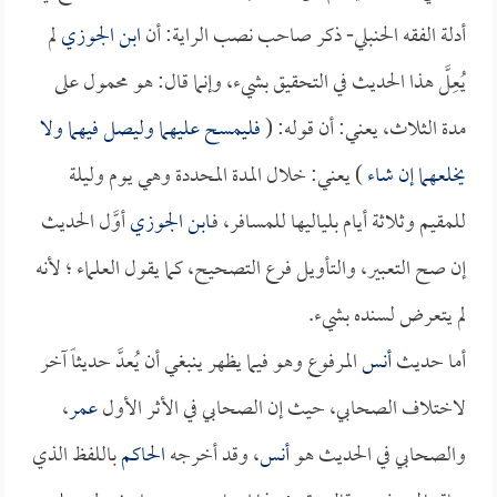
أدلة الفقه الحنبلي- ذكر صاحب نصب الراية: أن
ابن الجوزي
لم
يُعِلَّ هذا الحديث في التحقيق بشيء، وإنما قال: هو محمول على
مدة الثلاث، يعني: أن قوله: (
فليمسح عليهما وليصل فيهما ولا
يخلعهما إن شاء
) يعني: خلال المدة المحددة وهي يوم وليلة
للمقيم وثلاثة أيام بلياليها للمسافر، فـ
ابن الجوزي
أوَّل الحديث
إن صح التعبير، والتأويل فرع التصحيح، كما يقول العلماء ؛ لأنه
لم يتعرض لسنده بشيء.
أما حديث
أنس
المرفوع وهو فيما يظهر ينبغي أن يُعدَّ حديثاً آخر
لاختلاف الصحابي، حيث إن الصحابي في الأثر الأول
عمر
،
والصحابي في الحديث هو
أنس
، وقد أخرجه
الحاكم
باللفظ الذي