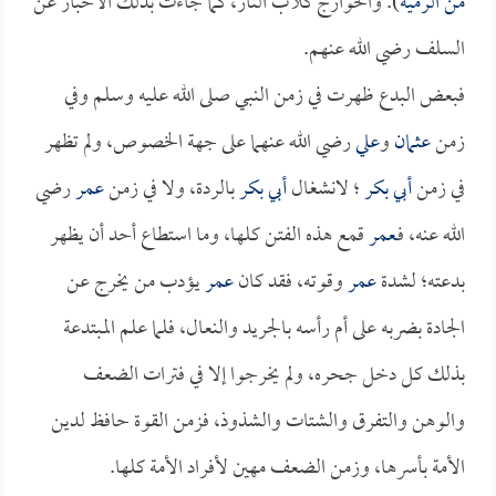
من الرمية
). والخوارج كلاب النار، كما جاءت بذلك الأخبار عن
السلف رضي الله عنهم.
فبعض البدع ظهرت في زمن النبي صلى الله عليه وسلم وفي
زمن
عثمان
و
علي
رضي الله عنهما على جهة الخصوص، ولم تظهر
في زمن
أبي بكر
؛ لانشغال
أبي بكر
بالردة، ولا في زمن
عمر
رضي
الله عنه، فـ
عمر
قمع هذه الفتن كلها، وما استطاع أحد أن يظهر
بدعته؛ لشدة
عمر
وقوته، فقد كان
عمر
يؤدب من يخرج عن
الجادة بضربه على أم رأسه بالجريد والنعال، فلما علم المبتدعة
بذلك كل دخل جحره، ولم يخرجوا إلا في فترات الضعف
والوهن والتفرق والشتات والشذوذ، فزمن القوة حافظ لدين
الأمة بأسرها، وزمن الضعف مهين لأفراد الأمة كلها.