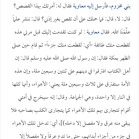
بني مخزوم، فأرسل إليه
معاوية
فقال له: أمرتك بهذا القصص؟
قال: لا، قال: فما حملك على أن تقص بغير إذني؟ قال: ننشر علماً
علَّمَنَا الله. فقال
معاوية
: لو كنت تقدمت إليك قبل مرتي هذه
لقطعت منك طائفة -أي: لقطعت منك جزءاً- ثم قام حين صلى
الظهر بمكة فقال: إن رسول الله صلى الله عليه وسلم قال: إن
أهل الكتاب افترقوا في دينهم على ثنتين وسبعين ملة، وإن هذه
الأمة ستفترق على ثلاث وسبعين ملة يعني: الأهواء، وأنها كلها
في النار إلا واحدة، وهي الجماعة. وقال: إنه سيخرج في أمتي
أقوام تتجارى بهم تلك الأهواء كما يتجارى الكلب بصاحبه فلا
يبقى منه عرق ولا مفصل إلا دخله)]، أي: تدخل تلك الأهواء
في جزء من أجزاء أبدانهم، حتى ما تدع عرقاً ولا مفصلاً إلا