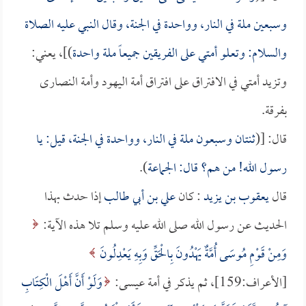
وسبعين ملة في النار، وواحدة في الجنة، وقال النبي عليه الصلاة
والسلام: وتعلو أمتي على الفريقين جميعاً ملة واحدة
)]، يعني:
وتزيد أمتي في الافتراق على افتراق أمة اليهود وأمة النصارى
بفرقة.
قال: [(
ثنتان وسبعون ملة في النار، وواحدة في الجنة، قيل: يا
رسول الله! من هم؟ قال: الجماعة
).
قال
يعقوب بن يزيد
: كان
علي بن أبي طالب
إذا حدث بهذا
الحديث عن رسول الله صلى الله عليه وسلم تلا هذه الآية:
وَمِنْ قَوْمِ مُوسَى أُمَّةٌ يَهْدُونَ بِالْحَقِّ وَبِهِ يَعْدِلُونَ
[الأعراف:159]، ثم يذكر في أمة عيسى:
وَلَوْ أَنَّ أَهْلَ الْكِتَابِ