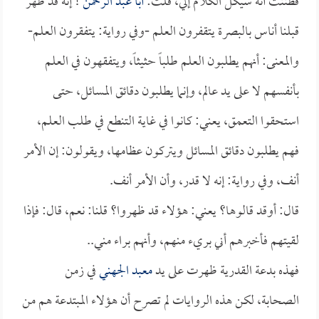
فظننت أنه سيكل الكلام إلي، قلت:
أبا عبد الرحمن
! إنه قد ظهر
قبلنا أناس بالبصرة يتقفرون العلم -وفي رواية: يتفقرون العلم-
والمعنى: أنهم يطلبون العلم طلباً حثيثاً، ويتفقهون في العلم
بأنفسهم لا على يد عالم، وإنما يطلبون دقائق المسائل، حتى
استحقوا التعمق، يعني: كانوا في غاية التنطع في طلب العلم،
فهم يطلبون دقائق المسائل ويتركون عظامها، ويقولون: إن الأمر
أنف، وفي رواية: إنه لا قدر، وأن الأمر أنف.
قال: أوقد قالوها؟ يعني: هؤلاء قد ظهروا؟ قلنا: نعم، قال: فإذا
لقيتهم فأخبرهم أني بريء منهم، وأنهم براء مني..
فهذه بدعة القدرية ظهرت على يد
معبد الجهني
في زمن
الصحابة، لكن هذه الروايات لم تصرح أن هؤلاء المبتدعة هم من