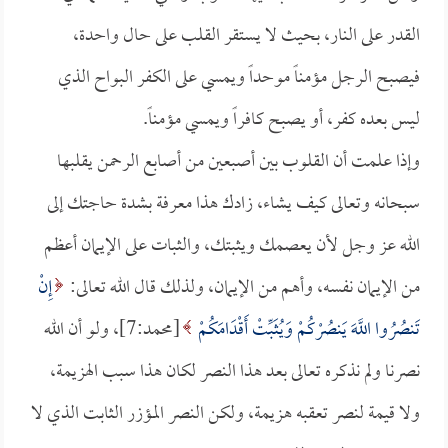
القدر على النار، بحيث لا يستقر القلب على حال واحدة،
فيصبح الرجل مؤمناً موحداً ويمسي على الكفر البواح الذي
ليس بعده كفر، أو يصبح كافراً ويمسي مؤمناً.
وإذا علمت أن القلوب بين أصبعين من أصابع الرحمن يقلبها
سبحانه وتعالى كيف يشاء، زادك هذا معرفة بشدة حاجتك إلى
الله عز وجل لأن يعصمك ويثبتك، والثبات على الإيمان أعظم
من الإيمان نفسه، وأهم من الإيمان، ولذلك قال الله تعالى:
إِنْ
تَنصُرُوا اللَّهَ يَنصُرْكُمْ وَيُثَبِّتْ أَقْدَامَكُمْ
[محمد:7]، ولو أن الله
نصرنا ولم نذكره تعالى بعد هذا النصر لكان هذا سبب الهزيمة،
ولا قيمة لنصر تعقبه هزيمة، ولكن النصر المؤزر الثابت الذي لا