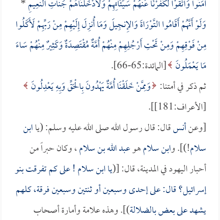
آمَنُوا وَاتَّقَوْا لَكَفَّرْنَا عَنْهُمْ سَيِّئَاتِهِمْ وَلَأَدْخَلْنَاهُمْ جَنَّاتِ النَّعِيمِ
*
وَلَوْ أَنَّهُمْ أَقَامُوا التَّوْرَاةَ وَالإِنجِيلَ وَمَا أُنزِلَ إِلَيْهِمْ مِنْ رَبِّهِمْ لَأَكَلُوا
مِنْ فَوْقِهِمْ وَمِنْ تَحْتِ أَرْجُلِهِمْ مِنْهُمْ أُمَّةٌ مُقْتَصِدَةٌ وَكَثِيرٌ مِنْهُمْ سَاءَ
مَا يَعْمَلُونَ
[المائدة:65-66].
ثم ذكر في أمتنا:
وَمِمَّنْ خَلَقْنَا أُمَّةٌ يَهْدُونَ بِالْحَقِّ وَبِهِ يَعْدِلُونَ
[الأعراف:181]].
[وعن
أنس
قال: قال رسول الله صلى الله عليه وسلم: (يا
ابن
سلام
!)]. و
ابن سلام
هو
عبد الله بن سلام
، وكان حبراً من
أحبار اليهود في المدينة، قال: [(
يا
ابن سلام
! على كم تفرقت بنو
إسرائيل؟ قال: على إحدى وسبعين أو ثنتين وسبعين فرقة، كلهم
يشهد على بعض بالضلالة
)]. وهذه علامة وأمارة أصحاب