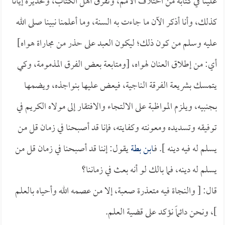
علينا في كتابه من اختلاف الأمم، وتفرق أهل الكتاب، وتحذيره إيانا
كذلك، وأنا أذكر الآن ما جاءت به السنة، وما أعلمنا نبينا صلى الله
عليه وسلم من كون ذلك؛ ليكون العبد على حذر من مجاراة هواه]
أي: من إطلاق العنان لهواه، [ومتابعة بعض الفرق المذمومة، وكي
يتمسك بشريعة الفرقة الناجية، فيعض عليها بنواجذه، ويضمها
بجنبيه، ويلزم المواظبة على الالتجاء والافتقار إلى مولاه الكريم في
توفيقه وتسديده ومعونته وكفايته، فإنا قد أصبحنا في زمان قل من
يسلم له فيه دينه ]. فـ
ابن بطة
يقول: إننا قد أصبحنا في زمان قل من
يسلم له دينه، فما بالك لو أنه بعث في زماننا؟
قال: [ والنجاة فيه متعذرة صعبة، إلا من عصمه الله وأحياه بالعلم
]، ونحن دائماً نؤكد على قضية العلم.