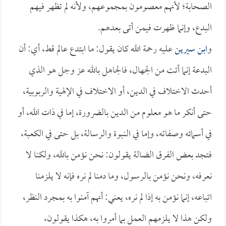
الصحابة؛ لأنهم معصومون بمجموعهم، ولأنه لم تظهر فيهم
البدع، وإنما ظهرت فيمن أتى بعدهم.
و
ابن سيرين
عليه رحمة الله كان يقول: ما ابتدع عالم قط، أي: أن
البدعة إنما أتت من الجهال، فالجاهل بالله عز وجل هو الذي
أحدث الاختلاف في الدين، أو الاختلاف في الإلهية والربوبية،
حتى أنكر ما هو معلوم من الدين بالضرورة، إما في ذات الله، أو
في أسمائه وصفاته، وإما في النبوة والرسالة، بل حتى في الكعبة،
فتجد بعض الفرق الضالة يقولون: نحن نؤمن بالله، ولكنا لا
نعرفه، ونحن نؤمن بالرسول، وما دمنا لم نره فإنه لا يلزمنا
اتباعه، إنما نؤمن به إذا لم نره، يعني: أنهم آمنوا به بمجرد النظر،
ولكن هذا لا يلزمهم العمل بما أمروا به، هكذا يقولون،