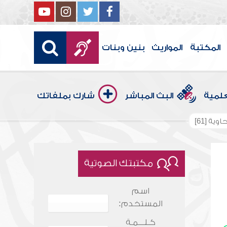
المكتبة
المواريث
بنين وبنات
علمية
البث المباشر
شارك بملفاتك
ية [61]
مكتبتك الصوتية
اسم
المستخدم:
كـلـــمـة