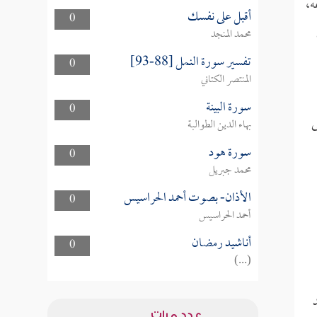
،
أقبل على نفسك
0
محمد المنجد
تفسير سورة النمل [88-93]
0
المنتصر الكتاني
سورة البينة
0
ى
بهاء الدين الطوالبة
سورة هود
0
محمد جبريل
الأذان- بصوت أحمد الحراسيس
0
أحمد الحراسيس
أناشيد رمضان
0
(...)
عدد مرات