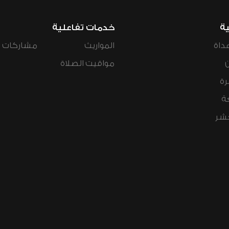
ية
خدمات تفاعلية
داة
المواريث
مشاركات ال
مواقيت الصلاة
رة
ة
عشر