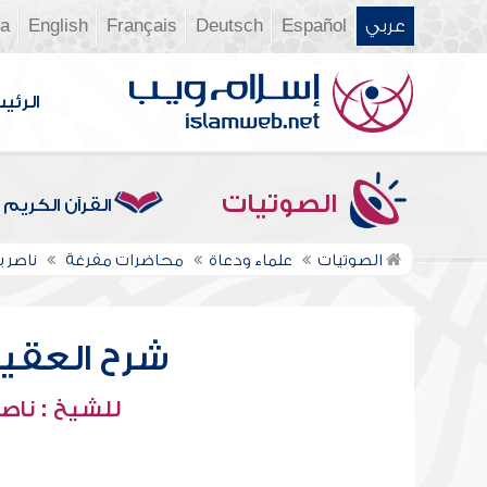
عربي
Español
Deutsch
Français
English
ia
الرئي
الصوتيات
القرآن الكريم
الصوتيات
علماء ودعاة
محاضرات مفرغة
ناصر 
شرح العقيدة
للشيخ : ناصر