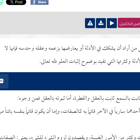
نصي الكامل
كل من أراد أن يشكك في الأدلة أو يعارضها بزعمه وعقله وحدسه فإنها لا
لة وكثرتها التي تفيد بوضوح إثبات العلو لله تعالى.
ثابت بالسمع ثابت بالعقل والفطرة، أما ثبوته بالعقل فمن وجوه:
ا سارياً في الآخر قائماً به كالصفات، وإما أن يكون قائماً بنفسه بائناً م
صفات وكثير من الأمور الغيبية، ويقصدون لزوم الشيء للشيء، يعني: الصفات