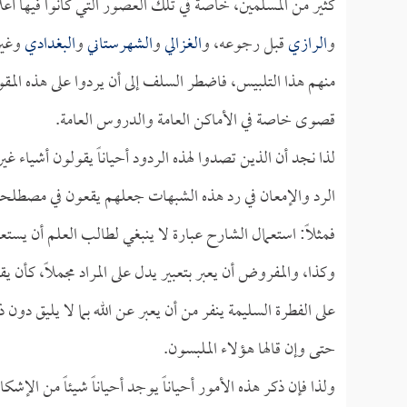
كثير من المسلمين، خاصة في تلك العصور التي كانوا فيها أعل
و
الرازي
قبل رجوعه، و
الغزالي
و
الشهرستاني
و
البغدادي
وغير
منهم هذا التلبيس، فاضطر السلف إلى أن يردوا على هذه المقول
قصوى خاصة في الأماكن العامة والدروس العامة.
لذا نجد أن الذين تصدوا لهذه الردود أحياناً يقولون أشياء غ
الرد والإمعان في رد هذه الشبهات جعلهم يقعون في مصطلح
فمثلاً: استعمال الشارح عبارة لا ينبغي لطالب العلم أن يستعمله
وكذا، والمفروض أن يعبر بتعبير يدل على المراد مجملاً، كأن ي
على الفطرة السليمة ينفر من أن يعبر عن الله بما لا يليق دون
حتى وإن قالها هؤلاء الملبسون.
ولذا فإن ذكر هذه الأمور أحياناً يوجد أحياناً شيئاً من الإشكا