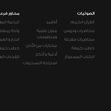
الصوتيات
محاور فرع
القرآن الكريم
أناشيد
الرحمة المه
محاضرات ودروس
متون علمية
واحة رمضان
ومنظومات
محاضرات مفرغة
الحج و العم
مختارات من الأذان
خطب جمعة
خطب جمع
أدعية و أذكار
الكتاب المسموع
القراءات ال
استراحة التسجيلات