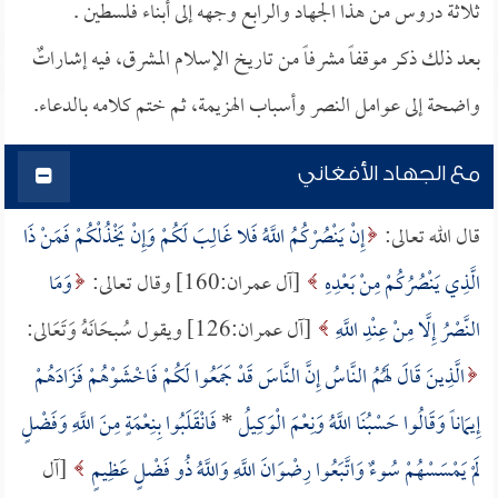
ثلاثة دروس من هذا الجهاد والرابع وجهه إلى أبناء فلسطين .
بعد ذلك ذكر موقفاً مشرفاً من تاريخ الإسلام المشرق، فيه إشاراتٌ
واضحة إلى عوامل النصر وأسباب الهزيمة، ثم ختم كلامه بالدعاء.
مع الجهاد الأفغاني
قال الله تعالى:
إِنْ يَنْصُرْكُمُ اللَّهُ فَلا غَالِبَ لَكُمْ وَإِنْ يَخْذُلْكُمْ فَمَنْ ذَا
الَّذِي يَنْصُرُكُمْ مِنْ بَعْدِهِ
[آل عمران:160] وقال تعالى:
وَمَا
النَّصْرُ إِلَّا مِنْ عِنْدِ اللَّهِ
[آل عمران:126] ويقول سُبحَانَهُ وَتَعَالى:
الَّذِينَ قَالَ لَهُمُ النَّاسُ إِنَّ النَّاسَ قَدْ جَمَعُوا لَكُمْ فَاخْشَوْهُمْ فَزَادَهُمْ
إِيمَاناً وَقَالُوا حَسْبُنَا اللَّهُ وَنِعْمَ الْوَكِيلُ
*
فَانْقَلَبُوا بِنِعْمَةٍ مِنَ اللَّهِ وَفَضْلٍ
لَمْ يَمْسَسْهُمْ سُوءٌ وَاتَّبَعُوا رِضْوَانَ اللَّهِ وَاللَّهُ ذُو فَضْلٍ عَظِيمٍ
[آل