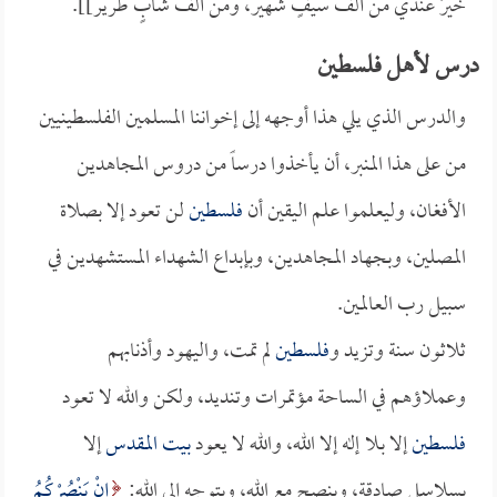
خيرٌ عندي من ألف سيفٍ شهير، ومن ألف شابٍ طرير]].
درس لأهل فلسطين
والدرس الذي يلي هذا أوجهه إلى إخواننا المسلمين الفلسطينيين
من على هذا المنبر، أن يأخذوا درساً من دروس المجاهدين
الأفغان، وليعلموا علم اليقين أن
فلسطين
لن تعود إلا بصلاة
المصلين، وبجهاد المجاهدين، وبإبداع الشهداء المستشهدين في
سبيل رب العالمين.
ثلاثون سنة وتزيد و
فلسطين
لم تمت، واليهود وأذنابهم
وعملاؤهم في الساحة مؤتمرات وتنديد، ولكن والله لا تعود
فلسطين
إلا بـلا إله إلا الله، والله لا يعود
بيت المقدس
إلا
بسلاسل صادقة، وبنصح مع الله، وبتوجه إلى الله:
إِنْ يَنْصُرْكُمُ