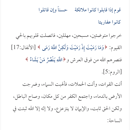
قوم إذا قابلوا كانوا ملائكة حسناً وإن قاتلوا
كانوا عفاريتا
خرجوا متوضئين، مسبحين، مهللين، فاتصلت قلوبهم بالحي
القيوم:
وَمَا رَمَيْتَ إِذْ رَمَيْتَ وَلَكِنَّ اللَّهَ رَمَى
[الأنفال:17]
فنصرهم الله من فوق العرش و
اللَّهِ يَنْصُرُ مَنْ يَشَاءُ
[الروم:5].
أتت القوات، وأتت الحملات، فألهبت السماء، وضرجت
الأرض بالدماء، واجتمع الكفر من كل مكان، وصاح الباطل،
ولكن الحق ثابت، والإيمان لا يتزعزع، ولا إله إلا الله ثبتت في
الساحة: