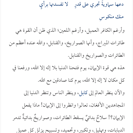
دعها سماويةً تجري على قدرٍ لا تفسدنها برأيٍ
منك منكوسِ
وأرغم الكافر العميل، وأرغم اللعين؛ الذي ظن أن القوة هي
طائرات الميراج، وأنها الصواريخ، والقنابل، والله عنده أعظم من
الطائرات والصواريخ والقنابل.
هذه هي قوة الإيمان، يوم فتحنا الدنيا بلا إله إلا الله، ورفعنا في
كل مكان لا إله إلا الله، يوم كنا صادقين مع الله.
والآن ينظر العالم إلى
كابل
، وينظر الناس وتنظر الدنيا إلى
المجاهدين الأفغان، تعالوا وانظروا إلى الإيمان! ماذا يفعل
الإيمان؟! سلاحٌ بدائيٌ يسقط الطائرات، وصواريخٌ بدائيةٌ تدمر
الدبابات، وتهليل، وتكبير، وتحميد، وتسبيح يزلل كل عميل