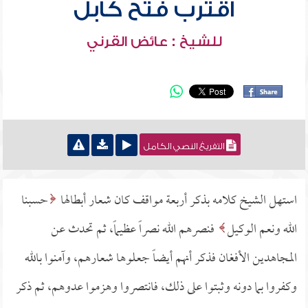
اقترب فتح كابل
للشيخ : عائض القرني
التفريغ النصي الكامل
استهل الشيخ كلامه بذكر أربعة مواقف كان شعار أبطالها
حسبنا
الله ونعم الوكيل
فنصرهم الله نصراً عظيماً، ثم تحدث عن
المجاهدين الأفغان فذكر أنهم أيضاً جعلوها شعارهم، وآمنوا بالله
وكفروا بما دونه وثبتوا على ذلك، فانتصروا وهزموا عدوهم، ثم ذكر