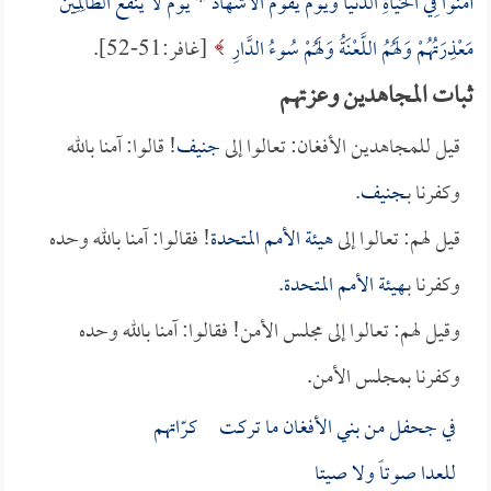
آمَنُوا فِي الْحَيَاةِ الدُّنْيَا وَيَوْمَ يَقُومُ الْأَشْهَادُ
*
يَوْمَ لا يَنْفَعُ الظَّالِمِينَ
مَعْذِرَتُهُمْ وَلَهُمُ اللَّعْنَةُ وَلَهُمْ سُوءُ الدَّارِ
[غافر:51-52].
ثبات المجاهدين وعزتهم
قيل للمجاهدين الأفغان: تعالوا إلى
جنيف
! قالوا: آمنا بالله
وكفرنا بـ
جنيف
.
قيل لهم: تعالوا إلى
هيئة الأمم المتحدة
! فقالوا: آمنا بالله وحده
وكفرنا بـ
هيئة الأمم المتحدة
.
وقيل لهم: تعالوا إلى مجلس الأمن! فقالوا: آمنا بالله وحده
وكفرنا بمجلس الأمن.
في جحفل من بني الأفغان ما تركت كرّاتهم
للعدا صوتاً ولا صيتا