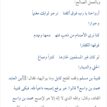
وبالعمل الصالح:
أرواحنا يا رب فوق أكفنا نرجو ثوابك مغنماً
وجوارا
كنا نرى الأصنام من ذهبٍ فنهـ ـدمها ونهدم
فوقها الكفارا
لو كان غير المسلمين لحازهـا كنـزاً وصاغ
الحلي والدينارا
قتيبة بن مسلم
وقف لفتح
كابل
وما يواليها، فقال: [[
أين العابد
محمد بن واسع
؟ قالوا: هو يرفع إصبعه داعياً لله. فبكى
قتيبة
القائد، وقال: والله الذي لا إله إلا هو لإصبع
محمد بن واسع