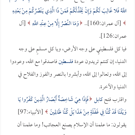
اللَّهُ فَلا غَالِبَ لَكُمْ وَإِنْ يَخْذُلْكُمْ فَمَنْ ذَا الَّذِي يَنْصُرُكُمْ مِنْ بَعْدِهِ
[آل عمران:160]..
وَمَا النَّصْرُ إِلَّا مِنْ عِنْدِ اللَّهِ
[آل
عمران:126].
فيا كل فلسطينيٍ على وجه الأرض، ويا كل مسلمٍ على وجه
الدنيا، إن كنتم تريدون عودة
فلسطين
فاصدقوا مع الله، وعودوا
إلى الله، وتعالوا إلى الله، وأبشروا بالنصر والفوز والفلاح في
الدنيا والآخرة.
واقترب فتح
كابل
فَإِذَا هِيَ شَاخِصَةٌ أَبْصَارُ الَّذِينَ كَفَرُوا يَا
وَيْلَنَا قَدْ كُنَّا فِي غَفْلَةٍ مِنْ هَذَا بَلْ كُنَّا ظَالِمِينَ
[الأنبياء:97]
يقولون: ما علمنا أن الإسلام يصنع العجائب! وما علمنا أن