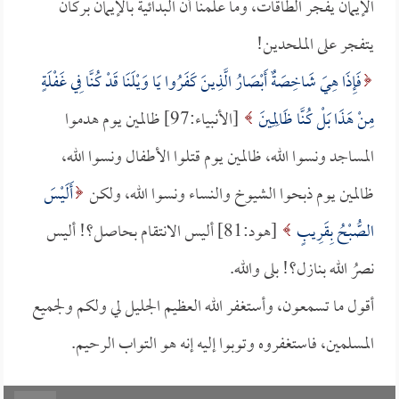
الإيمان يفجر الطاقات، وما علمنا أن البدائية بالإيمان بركان
يتفجر على الملحدين!
فَإِذَا هِيَ شَاخِصَةٌ أَبْصَارُ الَّذِينَ كَفَرُوا يَا وَيْلَنَا قَدْ كُنَّا فِي غَفْلَةٍ
مِنْ هَذَا بَلْ كُنَّا ظَالِمِينَ
[الأنبياء:97] ظالمين يوم هدموا
المساجد ونسوا الله، ظالمين يوم قتلوا الأطفال ونسوا الله،
ظالمين يوم ذبحوا الشيوخ والنساء ونسوا الله، ولكن
أَلَيْسَ
الصُّبْحُ بِقَرِيبٍ
[هود:81] أليس الانتقام بحاصل؟! أليس
نصرُ الله بنازل؟! بلى والله.
أقول ما تسمعون، وأستغفر الله العظيم الجليل لي ولكم ولجميع
المسلمين، فاستغفروه وتوبوا إليه إنه هو التواب الرحيم.