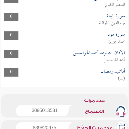
المنتصر الكتاني
سورة البينة
0
بهاء الدين الطوالبة
سورة هود
0
محمد جبريل
الأذان- بصوت أحمد الحراسيس
0
أحمد الحراسيس
أناشيد رمضان
0
(...)
عدد مرات
3095013581
الاستماع
عدد مرات الحفظ
839820975