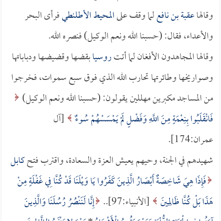
وقالها
عقبة بن نافع
لما وقف على
المحيط الأطلنطي
فرأى البحر
والأعداء، فقال: (حسبنا الله ونعم الوكيل) فنصره الله.
وقالها المجاهدون الأفغان لما أتت
روسيا
بقضها وقضيضها ودباباتها
وصواريخها وطائرتها تحارب الله الذي فوق سبع سموات، فخرجوا
من المساجد مكبرين مهللين يقولون: (حسبنا الله ونعم الوكيل)
فَانْقَلَبُوا بِنِعْمَةٍ مِنَ اللَّهِ وَفَضْلٍ لَمْ يَمْسَسْهُمْ سُوءٌ
[آل
عمران:174].
شهيدهم في الجنة، وحيهم يعيش العزة والسعادة، واقترب فتح
كابل
فَإِذَا هِيَ شَاخِصَةٌ أَبْصَارُ الَّذِينَ كَفَرُوا يَا وَيْلَنَا قَدْ كُنَّا فِي غَفْلَةٍ مِنْ
هَذَا بَلْ كُنَّا ظَالِمِينَ
[الأنبياء:97]..
إِنَّا لَنَنْصُرُ رُسُلَنَا وَالَّذِينَ