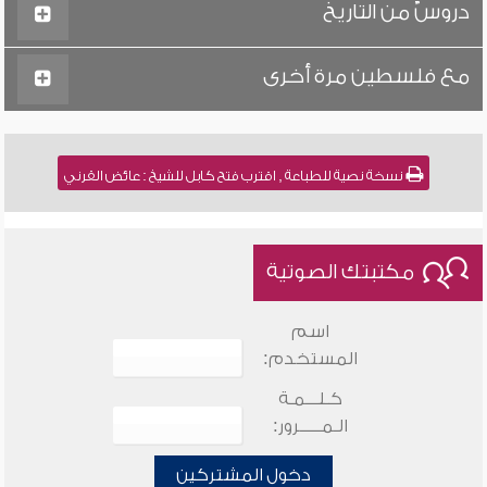
دروسٌ من التاريخ
مع فلسطين مرة أخرى
نسخة نصية للطباعة , اقترب فتح كابل للشيخ : عائض القرني
مكتبتك الصوتية
اسم
المستخدم:
كـلـــمـة
الـمـــــرور:
دخول المشتركين