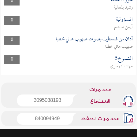
سورة النساء
0
رشيد بلعالية
المسؤولية
0
أيمن صيدح
أذان من فلسطين-بصوت صهيب هاني خطبا
0
صهيب هاني خطبا
الشموخ5
0
مهند الدوسري
عدد مرات
3095038193
الاستماع
عدد مرات الحفظ
840094949