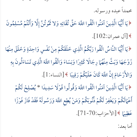
محمداً عبده ورسوله.
يَا أَيُّهَا الَّذِينَ آمَنُوا اتَّقُوا اللَّهَ حَقَّ تُقَاتِهِ وَلا تَمُوتُنَّ إِلَّا وَأَنْتُمْ مُسْلِمُونَ
[آل عمران:102].
يَا أَيُّهَا النَّاسُ اتَّقُوا رَبَّكُمُ الَّذِي خَلَقَكُمْ مِنْ نَفْسٍ وَاحِدَةٍ وَخَلَقَ مِنْهَا
زَوْجَهَا وَبَثَّ مِنْهُمَا رِجَالًا كَثِيرًا وَنِسَاءً وَاتَّقُوا اللَّهَ الَّذِي تَسَاءَلُونَ بِهِ
وَالأَرْحَامَ إِنَّ اللَّهَ كَانَ عَلَيْكُمْ رَقِيبًا
[النساء:1].
يَا أَيُّهَا الَّذِينَ آمَنُوا اتَّقُوا اللَّهَ وَقُولُوا قَوْلًا سَدِيدًا
*
يُصْلِحْ لَكُمْ
أَعْمَالَكُمْ وَيَغْفِرْ لَكُمْ ذُنُوبَكُمْ وَمَنْ يُطِعِ اللَّهَ وَرَسُولَهُ فَقَدْ فَازَ فَوْزًا
عَظِيمًا
[الأحزاب:70-71].
أما بعد: