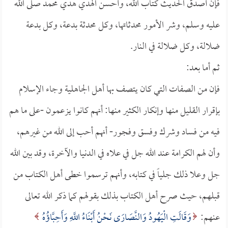
فإن أصدق الحديث كتاب الله، وأحسن الهدي هدي محمد صلى الله
عليه وسلم، وشر الأمور محدثاتها، وكل محدثة بدعة، وكل بدعة
ضلالة، وكل ضلالة في النار.
ثم أما بعد:
فإن من الصفات التي كان يتصف بها أهل الجاهلية وجاء الإسلام
بإقرار القليل منها وإنكار الكثير منها: أنهم كانوا يزعمون -على ما هم
فيه من فساد وشرك وفسق وفجور- أنهم أحب إلى الله من غيرهم،
وأن لهم الكرامة عند الله جل في علاه في الدنيا والآخرة، وقد بين الله
جل وعلا ذلك جلياً في كتابه، وأنهم ترسموا خطى أهل الكتاب من
قبلهم، حيث صرح أهل الكتاب بذلك بقولهم كما ذكر الله تعالى
عنهم:
وَقَالَتِ الْيَهُودُ وَالنَّصَارَى نَحْنُ أَبْنَاءُ اللَّهِ وَأَحِبَّاؤُهُ