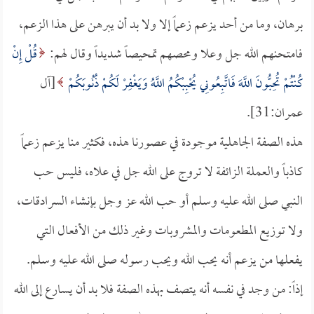
برهان، وما من أحد يزعم زعماً إلا ولا بد أن يبرهن على هذا الزعم،
فامتحنهم الله جل وعلا ومحصهم تمحيصاً شديداً وقال لهم:
قُلْ إِنْ
كُنْتُمْ تُحِبُّونَ اللَّهَ فَاتَّبِعُونِي يُحْبِبْكُمُ اللَّهُ وَيَغْفِرْ لَكُمْ ذُنُوبَكُمْ
[آل
عمران:31].
هذه الصفة الجاهلية موجودة في عصورنا هذه، فكثير منا يزعم زعماً
كاذباً والعملة الزائفة لا تروج على الله جل في علاه، فليس حب
النبي صلى الله عليه وسلم أو حب الله عز وجل بإنشاء السرادقات،
ولا توزيع المطعومات والمشروبات وغير ذلك من الأفعال التي
يفعلها من يزعم أنه يحب الله ويحب رسوله صلى الله عليه وسلم.
إذاً: من وجد في نفسه أنه يتصف بهذه الصفة فلا بد أن يسارع إلى الله