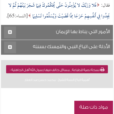
فقال:
فَلا وَرَبِّكَ لا يُؤْمِنُونَ حَتَّى يُحَكِّمُوكَ فِيمَا شَجَرَ بَيْنَهُمْ ثُمَّ لا
يَجِدُوا فِي أَنفُسِهِمْ حَرَجًا مِمَّا قَضَيْتَ وَيُسَلِّمُوا تَسْلِيمًا
[النساء:65].
الأمور التي يناط بها الإيمان
الأدلة على اتباع النبي والتمسك بسنته
نسخة نصية للطباعة , مسائل خالف فيها رسول الله أهل الجاهلية -
أهمية اتباع السنة للشيخ : محمد حسن عبد الغفار
مواد ذات صلة