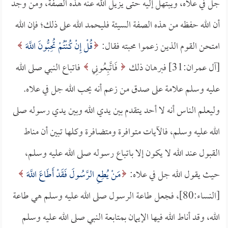
جل في علاه، ويبتهل إليه حتى يزيل الله عنه هذه الصفة، ومن وجد
أن الله حفظه من هذه الصفة السيئة فليحمد الله على ذلك؛ فإن الله
امتحن القوم الذين زعموا محبته فقال:
قُلْ إِنْ كُنْتُمْ تُحِبُّونَ اللَّهَ
[آل عمران:31] فبرهان ذلك
فَاتَّبِعُونِي
فاتباع النبي صلى الله
عليه وسلم علامة على صدق من زعم أنه يحب الله جل في علاه.
وليعلم الناس أنه لا أحد يتقدم بين يدي الله وبين يدي رسوله صلى
الله عليه وسلم، فالآيات متوافرة ومتضافرة وكلها تبين أن مناط
القبول عند الله لا يكون إلا باتباع رسوله صلى الله عليه وسلم،
حيث يقول الله جل في علاه:
مَنْ يُطِعِ الرَّسُولَ فَقَدْ أَطَاعَ اللَّهَ
[النساء:80]، فجعل طاعة الرسول صلى الله عليه وسلم هي طاعة
الله، وقد أناط الله فيها الإيمان بمتابعة النبي صلى الله عليه وسلم