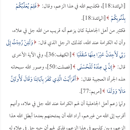
[المائدة:18]، فكذبهم الله في هذا الزعم، وقال:
فَلِمَ يُعَذِّبُكُمْ
بِذُنُوبِكُمْ
[المائدة:18].
فكثير من أهل الجاهلية كان يزعم أنه قريب من الله جل في علاه،
وأن له الكرامة عند الله، كذلك الرجل الذي قال:
وَلَئِنْ رُدِدْتُ إِلَى
رَبِّي لَأَجِدَنَّ خَيْرًا مِنْهَا مُنقَلَبًا
[الكهف:36]، وفي الآية الأخرى
قال:
إِنَّ لِي عِنْدَهُ لَلْحُسْنَى
[فصلت:50]، وصور الله سبحانه
هذه الجرأة العجيبة فقال:
أَفَرَأَيْتَ الَّذِي كَفَرَ بِآيَاتِنَا وَقَالَ لَأُوتَيَنَّ
مَالًا وَوَلَدًا
[مريم:77].
ولما زعم أهل الجاهلية أن لهم الكرامة عند الله جل في علاه، وأنهم
أقرب إلى الله من غيرهم، أراد الله أن يمتحنهم بعدما أبطل الله هذا
الزعم، وبين كذبهم في هذا الزعم، فذكر لهم أن حبه جل في علاه له