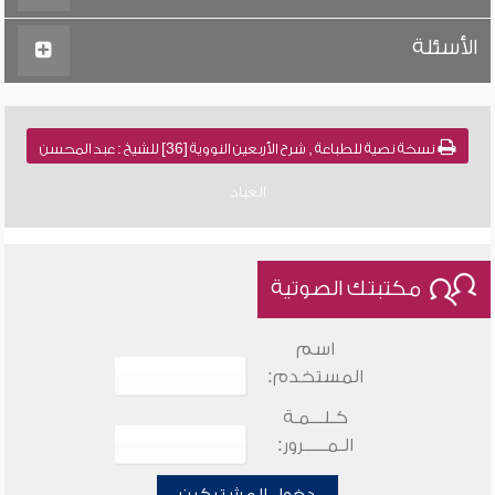
الأسئلة
نسخة نصية للطباعة , شرح الأربعين النووية [36] للشيخ : عبد المحسن
العباد
مكتبتك الصوتية
اسم
المستخدم:
كـلـــمـة
الـمـــــرور: