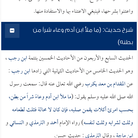
واعتنوا بشرحها، فينبغي الاعتناء بها والاستفادة منها.
شرح حديث: (ما ملأ ابن آدم وعاء شراً من
بطنه)
الحديث السابع والأربعون من الأحاديث الخمسين بتتمة
ابن رجب
،
وهو الحديث الخامس من الأحاديث الثمانية التي زادها
ابن رجب
:
عن
المقدام بن معد يكرب
رضي الله تعالى عنه قال: سمعت رسول
الله صلى الله عليه وسلم يقول: (
ما ملأ ابن آدم وعاءً شراً من بطن،
بحسب امرئ أكلات يقمن صلبه، فإن كان لا محالة فثلث لطعامه
وثلث لشرابه وثلث لنفسه
) رواه الإمام
أحمد
و
الترمذي
و
النسائي
و
ابن ماجة
، وقال
الترمذي
: حديث حسن.