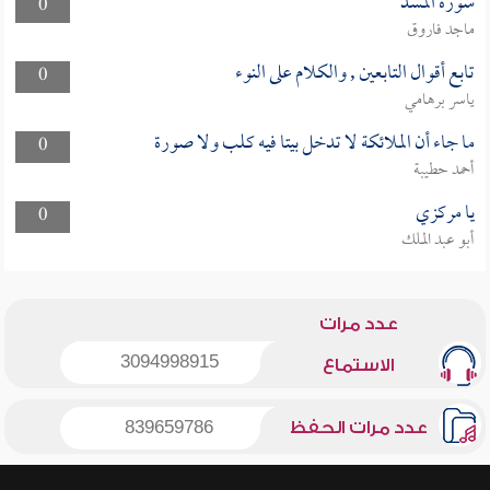
سورة المسد
0
ماجد فاروق
تابع أقوال التابعين , والكلام على النوء
0
ياسر برهامي
ما جاء أن الملائكة لا تدخل بيتا فيه كلب ولا صورة
0
أحمد حطيبة
يا مركزي
0
أبو عبد الملك
عدد مرات
3094998915
الاستماع
عدد مرات الحفظ
839659786