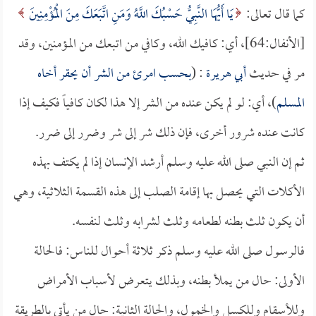
كما قال تعالى:
يَا أَيُّهَا النَّبِيُّ حَسْبُكَ اللَّهُ وَمَنِ اتَّبَعَكَ مِنَ الْمُؤْمِنِينَ
[الأنفال:64]، أي: كافيك الله، وكافي من اتبعك من المؤمنين، وقد
مر في حديث
أبي هريرة
: (
بحسب امرئ من الشر أن يحقر أخاه
المسلم
)، أي: لو لم يكن عنده من الشر إلا هذا لكان كافياً فكيف إذا
كانت عنده شرور أخرى، فإن ذلك شر إلى شر وضرر إلى ضرر.
ثم إن النبي صلى الله عليه وسلم أرشد الإنسان إذا لم يكتف بهذه
الأكلات التي يحصل بها إقامة الصلب إلى هذه القسمة الثلاثية، وهي
أن يكون ثلث بطنه لطعامه وثلث لشرابه وثلث لنفسه.
فالرسول صلى الله عليه وسلم ذكر ثلاثة أحوال للناس: فالحالة
الأولى: حال من يملأ بطنه، وبذلك يتعرض لأسباب الأمراض
وللأسقام وللكسل والخمول، والحالة الثانية: حال من يأتي بالطريقة