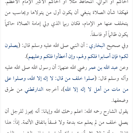
الحاكم أو الوالي. المحافظ مثلاً أو الحاكم الأكبر الإمام الأعظم.
فهكذا شأن الصلاة ينبغي أن يكون أول من يتولاها ويحاسب من
يتخلف عنها هو الإمام، فكان ربما الذي ولي إمامة الصلاة حاكماً
يكون ظالماً أو فاسقاً.
وفي صحيح
البخاري
: أن النبي صلى الله عليه وسلم قال: (
يصلون
لكم؛ فإن أصابوا فلكم ولهم، وإن أخطأوا فلكم وعليهم
).
وعن
عبد الله بن عمر
رضي الله عنهما: أن رسول الله صلى الله عليه
وآله وسلم قال: (
صلوا خلف من قال: لا إله إلا الله، وصلوا على
من مات من أهل لا إله إلا الله
)، أخرجه
الدارقطني
من طرق
وضعفها.
يقول الشارح رحمه الله: اعلم رحمك الله وإيانا: أنه يجوز للرجل أن
يصلي خلف من لم يعلم منه بدعة ولا فسقاً باتفاق الأئمة. إذاً: هذا