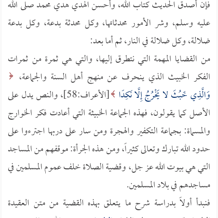
فإن أصدق الحديث كتاب الله، وأحسن الهدي هدي محمد صلى الله
عليه وسلم، وشر الأمور محدثاتها، وكل محدثة بدعة، وكل بدعة
ضلالة، وكل ضلالة في النار، ثم أما بعد:
من القضايا المهمة التي نتطرق إليها، والتي هي ثمرة من ثمرات
الفكر الخبيث الذي ينحرف عن منهج أهل السنة والجماعة،
وَالَّذِي خَبُثَ لا يَخْرُجُ إِلَّا نَكِدًا
[الأعراف:58]، والنص يدل على
الأصل كما يقولون، فهذه الجماعة الخبيثة التي أعادت فكر الخوارج
والمسماة: بجماعة التكفير والهجرة ومن سار على دربها اجترءوا على
حدود الله تبارك وتعالى كثيراً، ومن هذه الجرأة: موقفهم من المساجد
التي هي بيوت الله عز جل، وقضية الصلاة خلف عموم المسلمين في
مساجدهم في بلاد المسلمين.
فنبدأ أولاً بدراسة شرح ما يتعلق بهذه القضية من متن العقيدة