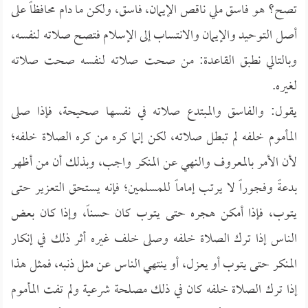
تصح؟ هو فاسق ملي ناقص الإيمان، فاسق، ولكن ما دام محافظاً على
أصل التوحيد والإيمان والانتساب إلى الإسلام فتصح صلاته لنفسه،
وبالتالي نطبق القاعدة: من صحت صلاته لنفسه صحت صلاته
لغيره.
يقول: والفاسق والمبتدع صلاته في نفسها صحيحة، فإذا صلى
المأموم خلفه لم تبطل صلاته، لكن إنما كره من كره الصلاة خلفه؛
لأن الأمر بالمعروف والنهي عن المنكر واجب، وبذلك أن من أظهر
بدعةً وفجوراً لا يرتب إماماً للمسلمين؛ فإنه يستحق التعزير حتى
يتوب، فإذا أمكن هجره حتى يتوب كان حسناً، وإذا كان بعض
الناس إذا ترك الصلاة خلفه وصلى خلف غيره أثر ذلك في إنكار
المنكر حتى يتوب أو يعزل، أو ينتهي الناس عن مثل ذنبه، فمثل هذا
إذا ترك الصلاة خلفه كان في ذلك مصلحة شرعية ولم تفت المأموم