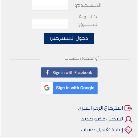
المستخدم:
كـلـــمـة
الـمـــــرور:
دخول المشتركين
أو الدخول بحساب
استرجاع الرمز السري
تسجيل عضو جديد
إعادة تفعيل حساب