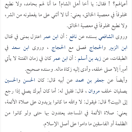
أعمالهم؟ ! فقال: يا أخا أهل الشام! ما أنا لهم بحامد، ولا نطيع
مخلوقاً في معصية الخالق، يعني: أنا لا أثني على ما يفعلونه من الشر،
ولا نطيع مخلوقاً في معصية الخالق.
وروى
الشافعي
بسنده عن
نافع
: أن
ابن عمر
اعتزل بمنى في قتال
ابن الزبير
و
الحجاج
فصلى مع
الحجاج
، وروى
ابن سعد
في
الطبقات، عن
زيد بن أسلم
: أن
ابن عمر
كان في زمان الفتنة لا يأتي
أميراً إلا صلى خلفه، وأدى إليه زكاة ماله. وسنده صحيح.
وأيضاً عن
جعفر بن محمد
عن أبيه قال: كان
الحسن
و
الحسين
يصليان خلف
مروان
، قال: فقيل له: أما كان أبوك يصلي إذا رجع
إلى البيت؟ قال: فيقول: لا والله ما كانوا يزيدون على صلاة الأئمة،
يعني: صلاة الأئمة في المساجد يعتدون بها حتى ولو كانوا من
الظلمة أو الفاسقين ما داموا على أصل الإسلام.