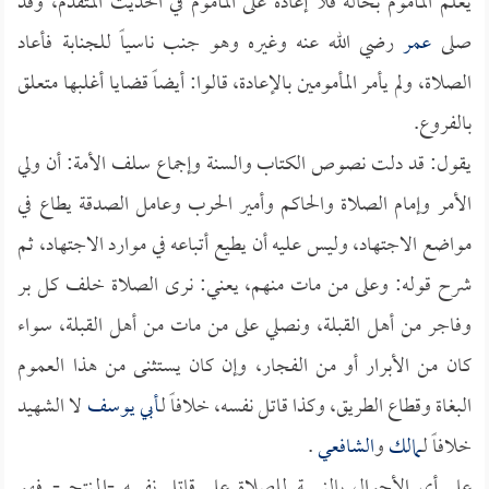
يعلم المأموم بحاله فلا إعادة على المأموم في الحديث المتقدم، وقد
صلى
عمر
رضي الله عنه وغيره وهو جنب ناسياً للجنابة فأعاد
الصلاة، ولم يأمر المأمومين بالإعادة، قالوا: أيضاً قضايا أغلبها متعلق
بالفروع.
يقول: قد دلت نصوص الكتاب والسنة وإجماع سلف الأمة: أن ولي
الأمر وإمام الصلاة والحاكم وأمير الحرب وعامل الصدقة يطاع في
مواضع الاجتهاد، وليس عليه أن يطيع أتباعه في موارد الاجتهاد، ثم
شرح قوله: وعلى من مات منهم، يعني: نرى الصلاة خلف كل بر
وفاجر من أهل القبلة، ونصلي على من مات من أهل القبلة، سواء
كان من الأبرار أو من الفجار، وإن كان يستثنى من هذا العموم
البغاة وقطاع الطريق، وكذا قاتل نفسه، خلافاً لـ
أبي يوسف
لا الشهيد
خلافاً لـ
مالك
و
الشافعي
.
على أي الأحوال بالنسبة للصلاة على قاتل نفسه -المنتحر- فهو