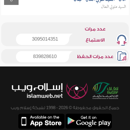
0
السيد متولي العال
عدد مرات
3095014351
الاستماع
عدد مرات الحفظ
839828610
جميع الحقوق محفوظة © 2026 - 1998 لشبكة إسلام ويب