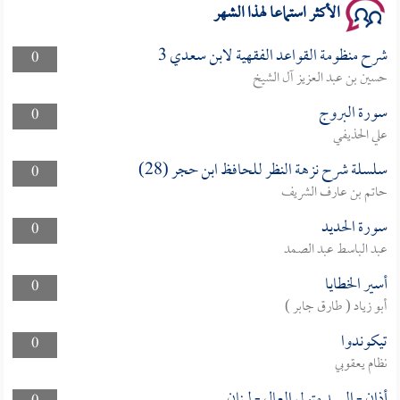
الأكثر استماعا لهذا الشهر
شرح منظومة القواعد الفقهية لابن سعدي 3
0
حسين بن عبد العزيز آل الشيخ
سورة البروج
0
علي الحذيفي
سلسلة شرح نزهة النظر للحافظ ابن حجر (28)
0
حاتم بن عارف الشريف
سورة الحديد
0
عبد الباسط عبد الصمد
أسير الخطايا
0
أبو زياد ( طارق جابر )
تيكوندوا
0
نظام يعقوبي
أذان - السيد متولي العال - لبنان