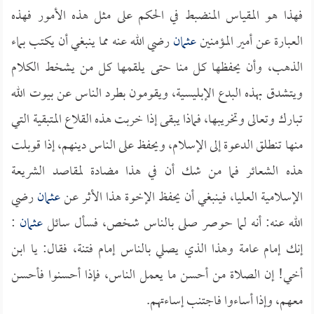
فهذا هو المقياس المنضبط في الحكم على مثل هذه الأمور فهذه
العبارة عن أمير المؤمنين
عثمان
رضي الله عنه مما ينبغي أن يكتب بماء
الذهب، وأن يحفظها كل منا حتى يلقمها كل من يشخط الكلام
ويتشدق بهذه البدع الإبليسية، ويقومون بطرد الناس عن بيوت الله
تبارك وتعالى وتخريبها، فماذا يبقى إذا خربت هذه القلاع المتبقية التي
منها تنطلق الدعوة إلى الإسلام، ويحفظ على الناس دينهم، إذا قوبلت
هذه الشعائر فما من شك أن في هذا مضادة لمقاصد الشريعة
الإسلامية العليا، فينبغي أن يحفظ الإخوة هذا الأثر عن
عثمان
رضي
الله عنه: أنه لما حوصر صلى بالناس شخص، فسأل سائل
عثمان
:
إنك إمام عامة وهذا الذي يصلي بالناس إمام فتنة، فقال: يا ابن
أخي! إن الصلاة من أحسن ما يعمل الناس، فإذا أحسنوا فأحسن
معهم، وإذا أساءوا فاجتنب إساءتهم.