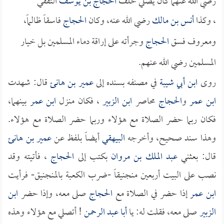
رضي الله عنهما كان يصلي خلف
الحجاج بن يوسف
الثقفي
، وكذا
أنس بن مالك
رضي الله عنه، وكان
الحجاج
فاسقاً ظالماً،
ومعروف فسق
الحجاج
وجرأته على إراقة دماء المسلمين بل خيار
المسلمين رضي الله عنهم.
روى
ابن أبي شيبة
في مصنفه بسنده إلى
عمير بن هانئ
قال: شهدت
ابن عمر
و
الحجاج
محاصر
ابن الزبير
، فكان منزل
ابن عمر
بينهما،
فكان ربما حضر الصلاة مع هؤلاء وربما حضر الصلاة مع هؤلاء.
وهذا سند صحيح، وأخرجه
البيهقي
أيضاً بلفظ عن
عمير بن هانئ
قال: بعثني
عبد الملك بن مروان
بكتب إلى
الحجاج
، فأتيته وقد
نصب على البيت أربعين منجنيقاً -ضرب الكعبة بالمنجنيق- فرأيت
ابن عمر
إذا حضر في الصلاة مع
الحجاج
صلى معه، وإذا حضر
ابن
الزبير
صلى معه، فقلت له: يا
أبا عبد الرحمن
! أتصلي مع هؤلاء وهذه