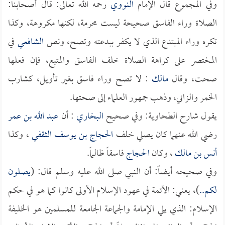
وفي المجموع قال الإمام
النووي
رحمه الله تعالى: قال أصحابنا:
الصلاة وراء الفاسق صحيحة ليست محرمة، لكنها مكروهة، وكذا
تكره وراء المبتدع الذي لا يكفر ببدعته وتصح، ونص
الشافعي
في
المختصر على كراهة الصلاة خلف الفاسق والمتبع، فإن فعلها
صحت، وقال
مالك
: لا تصح وراء فاسق بغير تأويل، كشارب
الخمر والزاني، وذهب جمهور العلماء إلى صحتها.
يقول شارح الطحاوية: وفي صحيح
البخاري
: أن
عبد الله بن عمر
رضي الله عنهما كان يصلي خلف
الحجاج بن يوسف الثقفي
، وكذا
أنس بن مالك
، وكان
الحجاج
فاسقاً ظالماً.
وفي صحيحه أيضاً: أن النبي صلى الله عليه وسلم قال: (
يصلون
لكم..
)، يعني: الأئمة في عهود الإسلام الأولى كانوا كما هو في حكم
الإسلام: الذي يلي الإمامة والجماعة الجامعة للمسلمين هو الخليفة