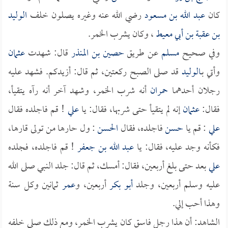
كان
عبد الله بن مسعود
رضي الله عنه وغيره يصلون خلف
الوليد
بن عقبة بن أبي معيط
، وكان يشرب الخمر.
وفي صحيح
مسلم
عن طريق
حصين بن المنذر
قال: شهدت
عثمان
وأتي بـ
الوليد
قد صلى الصبح ركعتين، ثم قال: أزيدكم. فشهد عليه
رجلان أحدهما
حمران
أنه شرب الخمر، وشهد آخر أنه رآه يتقيأ،
فقال:
عثمان
إنه لم يتقيأ حتى شربها، فقال: يا
علي
! قم فاجلده فقال
علي
: قم يا
حسن
فاجلده، فقال
الحسن
: ول حارها من تولى قارها،
فكأنه وجد عليه، فقال: يا
عبد الله بن جعفر
! قم فاجلده، فجلده
علي
بعد حتى بلغ أربعين، فقال: أمسك، ثم قال: جلد النبي صلى الله
عليه وسلم أربعين، وجلد
أبو بكر
أربعين، و
عمر
ثمانين وكل سنة
وهذا أحب إلي.
الشاهد: أن هذا رجل فاسق كان يشرب الخمر، ومع ذلك صلى خلفه