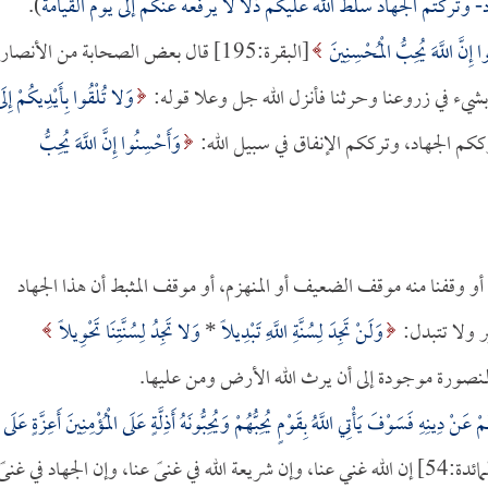
 وتركتم الجهاد سلط الله عليكم ذلاً لا يرفعه عنكم إلى يوم القيامة
).
ا إِنَّ اللَّهَ يُحِبُّ الْمُحْسِنِينَ
[البقرة:195] قال بعض الصحابة من الأنصار
بشيء في زروعنا وحرثنا فأنزل الله جل وعلا قوله:
وَلا تُلْقُوا بِأَيْدِيكُمْ إِلَ
وَأَحْسِنُوا إِنَّ اللَّهَ يُحِبُّ
ناه أو وقفنا منه موقف الضعيف أو المنهزم، أو موقف المثبط أن هذا الجهاد
ير ولا تتبدل:
وَلَنْ تَجِدَ لِسُنَّةِ اللَّهِ تَبْدِيلاً
*
وَلا تَجِدُ لِسُنَّتِنَا تَحْوِيلاً
مْ عَنْ دِينِهِ فَسَوْفَ يَأْتِي اللَّهُ بِقَوْمٍ يُحِبُّهُمْ وَيُحِبُّونَهُ أَذِلَّةٍ عَلَى الْمُؤْمِنِينَ أَعِزَّةٍ عَلَى
[المائدة:54] إن الله غني عنا، وإن شريعة الله في غنىً عنا، وإن الجهاد في غنىً