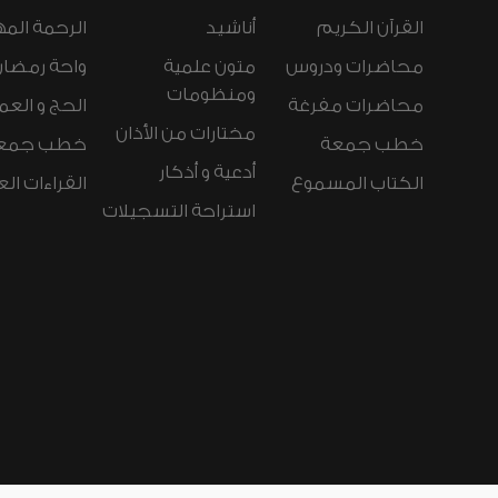
القرآن الكريم
أناشيد
الرحمة المه
محاضرات ودروس
متون علمية
واحة رمضان
ومنظومات
محاضرات مفرغة
الحج و العم
مختارات من الأذان
خطب جمعة
خطب جمع
أدعية و أذكار
الكتاب المسموع
القراءات ال
استراحة التسجيلات