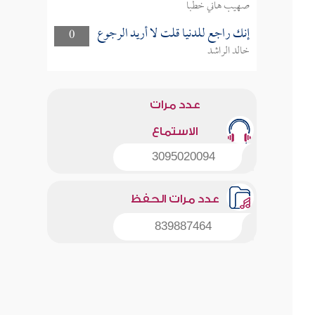
صهيب هاني خطبا
إنك راجع للدنيا قلت لا أريد الرجوع
0
خالد الراشد
عدد مرات
الاستماع
3095020094
عدد مرات الحفظ
839887464