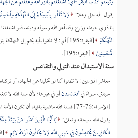
وتبعتم أذناب البقر -أي: اشتغلتم بالزراعة وغفلتم عن الجهاد-
يقول الله جل وعلا:
وَلا تُلْقُوا بِأَيْدِيكُمْ إِلَى التَّهْلُكَةِ وَأَحْسِنُو
إنا ذوي حرث وزرع وقد أعز الله رسوله ودينه، فلو اشتغلنا 
التَّهْلُكَةِ
[البقرة:195] أي: لا تلقوا بأيديكم إلى التهلكة بترككم الجهاد، وترككم الإنفاق في سبيل الله:
الْمُحْسِنِينَ
[البقرة:195].
سنة الاستبدال عند التولي والتقاعس
معاشر المؤمنين: لا تظنوا أننا لو تخلينا عن الجهاد، أو ترك
سيفتر، سواءً في
أفغانستان
أو في غيرها؛ لأن سنة الله لا تتغ
[الإسراء:76-77] فسنة الله ماضية باقية، أن تكون الأمة المنصورة موجودة إلى أن يرث الله الأرض ومن عليها.
يقول الله سبحانه وتعالى:
يَا أَيُّهَا الَّذِينَ آمَنُوا مَنْ يَرْتَدَّ مِنْكُ
الْكَافِرِينَ يُجَاهِدُونَ فِي سَبِيلِ اللَّهِ وَلا يَخَافُونَ لَوْمَةَ لائِمٍ