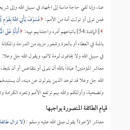
عنا، وإنا لفي حاجة ماسة إلى الجهاد في سبيل الله وإلى شريعة
فمن تولى أو تولت أمة من الأمم:
فَسَوْفَ يَأْتِي اللَّهُ بِقَوْمٍ يُحِب
[المائدة:54] باتباعهم أمره واجتنابهم نهيه:
أَذِلَّةٍ عَلَى الْم
بالمنة في العطاء أو بالعزة وشعور مزيد من الدرجة والمكانة 
في سبيل الله ولا يخافون لومة لائم، ويقول الله جل وعلا:
معاشر المؤمنين! عياذاً بالله أن نتولى أو نتقاعس أو أن نثب
الله جل وعلا قد توعد الذين يتولون عن دينه، أن يستبدلهم
وتضحية، وأولئكم والله بهم ترتفع الأمم وتعود الكرامة وت
قيام الطائفة المنصورة بواجبها
معاشر الإخوة! يقول صلى الله عليه وسلم : (
لا تزال طائفة