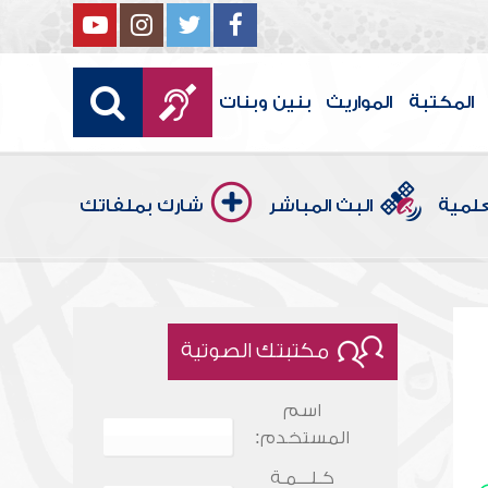
المكتبة
المواريث
بنين وبنات
علمية
البث المباشر
شارك بملفاتك
مكتبتك الصوتية
اسم
المستخدم:
كـلـــمـة