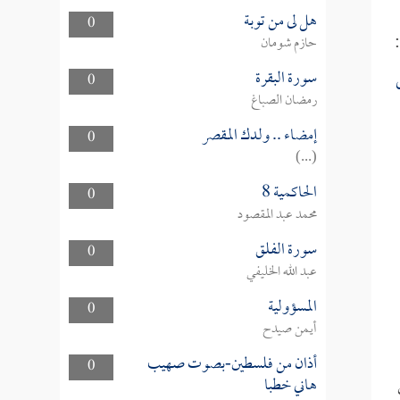
هل لى من توبة
0
:
حازم شومان
سورة البقرة
ى
0
رمضان الصباغ
إمضاء .. ولدك المقصر
0
(...)
الحاكمية 8
0
محمد عبد المقصود
سورة الفلق
0
عبد الله الخليفي
المسؤولية
0
أيمن صيدح
أذان من فلسطين-بصوت صهيب
0
هاني خطبا