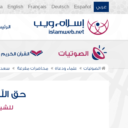
عربي
Español
Deutsch
Français
English
ia
الرئي
الصوتيات
القرآن الكريم
الصوتيات
علماء ودعاة
محاضرات مفرغة
سعد ا
حق الل
للشيخ