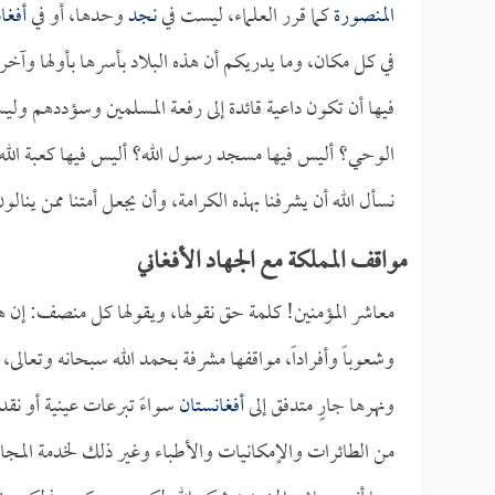
المنصورة
كما قرر العلماء، ليست في
نجد
وحدها، أو في
أفغا
في كل مكان، وما يدريكم أن هذه البلاد بأسرها بأولها وآخر
فيها أن تكون داعية قائدة إلى رفعة المسلمين وسؤددهم ول
الوحي؟ أليس فيها مسجد رسول الله؟ أليس فيها كعبة الله؟ 
نسأل الله أن يشرفنا بهذه الكرامة، وأن يجعل أمتنا ممن ينا
مواقف المملكة مع الجهاد الأفغاني
معاشر المؤمنين! كلمة حق نقولها، ويقولها كل منصف: إن 
وشعوباً وأفراداً، مواقفها مشرفة بحمد الله سبحانه وتعالى
ونهرها جارٍ متدفق إلى
أفغانستان
سواءً تبرعات عينية أو نقدي
من الطائرات والإمكانيات والأطباء وغير ذلك لخدمة المج