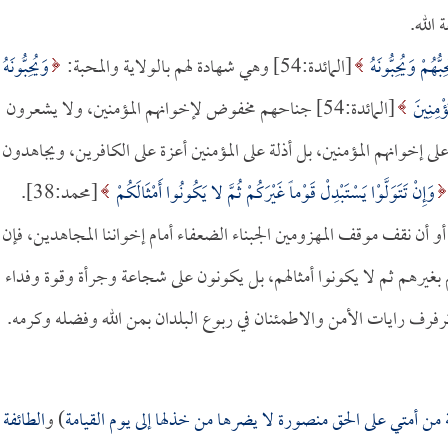
 الله.
ُّهُمْ وَيُحِبُّونَهُ
[المائدة:54] وهي شهادة لهم بالولاية والمحبة:
وَيُحِبُّونَهُ
ُؤْمِنِينَ
[المائدة:54] جناحهم مخفوض لإخوانهم المؤمنين، ولا يشعرون
على إخوانهم المؤمنين، بل أذلة على المؤمنين أعزة على الكافرين، ويجاهدون
وَإِنْ تَتَوَلَّوْا يَسْتَبْدِلْ قَوْماً غَيْرَكُمْ ثُمَّ لا يَكُونُوا أَمْثَالَكُمْ
[محمد:38].
ط، أو أن نقف موقف المهزومين الجبناء الضعفاء أمام إخواننا المجاهدين، فإن
 بغيرهم ثم لا يكونوا أمثالهم، بل يكونون على شجاعة وجرأة وقوة وفداء
رفرف رايات الأمن والاطمئنان في ربوع البلدان بمن الله وفضله وكرمه.
 من أمتي على الحق منصورة لا يضرها من خذلها إلى يوم القيامة
) و
الطائفة