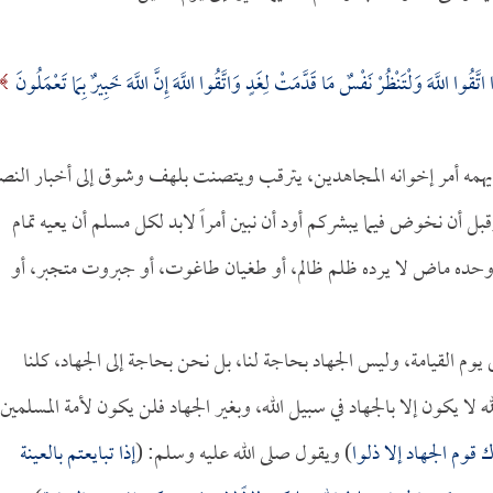
وا اتَّقُوا اللَّهَ وَلْتَنْظُرْ نَفْسٌ مَا قَدَّمَتْ لِغَدٍ وَاتَّقُوا اللَّهَ إِنَّ اللَّهَ خَبِيرٌ بِمَا تَعْمَلُونَ
يهمه أمر إخوانه المجاهدين، يترقب ويتصنت بلهف وشوق إلى أخبار النص
بل أن نخوض فيما يبشركم أود أن نبين أمراً لابد لكل مسلم أن يعيه تمام
له وحده ماض لا يرده ظلم ظالم، أو طغيان طاغوت، أو جبروت متجبر، أو
لى يوم القيامة، وليس الجهاد بحاجة لنا، بل نحن بحاجة إلى الجهاد، كلنا
ه لا يكون إلا بالجهاد في سبيل الله، وبغير الجهاد فلن يكون لأمة المسلمين
ك قوم الجهاد إلا ذلوا
) ويقول صلى الله عليه وسلم: (
إذا تبايعتم بالعينة