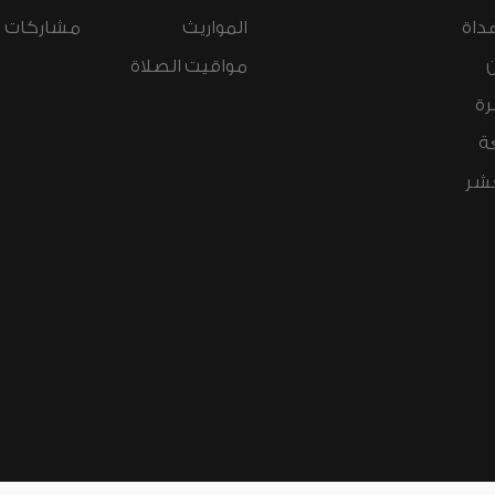
داة
المواريث
مشاركات ال
مواقيت الصلاة
رة
ة
عشر