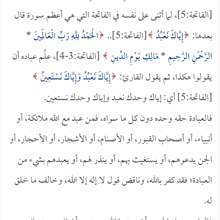
[الفاتحة:5]، لما أثنى على نفسه في الفاتحة التي هي أعظم سورة قال
بعدها:
إِيَّاكَ نَعْبُدُ
[الفاتحة:5]..
الْحَمْدُ لِلَّهِ رَبِّ الْعَالَمِينَ
*
الرَّحْمَنِ الرَّحِيمِ
*
مَالِكِ يَوْمِ الدِّينِ
[الفاتحة:3-4]، علَّم عباده أن
يقولوا هكذا، ثم يقول القارئ:
إِيَّاكَ نَعْبُدُ وَإِيَّاكَ نَسْتَعِينُ
[الفاتحة:5] أي: إياك وحدك نعبد وإياك وحدك نستعين.
فالعبادة حقه وحده دون كل ما سواه، فمن عبد مع الله ملائكة، أو
أنبياء، أو أصحاب القبور، أو الأصنام، أو الأشجار، أو الأحجار، أو
الجن يدعوهم، أو يستغيث بهم، أو ينذر لهم، أو يعبدهم بشيء من
العبادة؛ فقد كفر بالله، وناقض قول لا إله إلا الله، وخالف ما خلق
له.