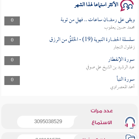
الأكثر استماعا لهذا الشهر
وبقى على رمضان ساعات .. فهل من توبة
0
محمد حسين يعقوب
سلسلة الحضارة النبوية (19) - الخَلقُ من الرزق
0
زغلول النجار
سورة الإنفطار
0
عبد الرشيد بن الشيخ علي صوفي
سورة النبأ
0
أحمد المعصراوي
عدد مرات
3095038529
الاستماع