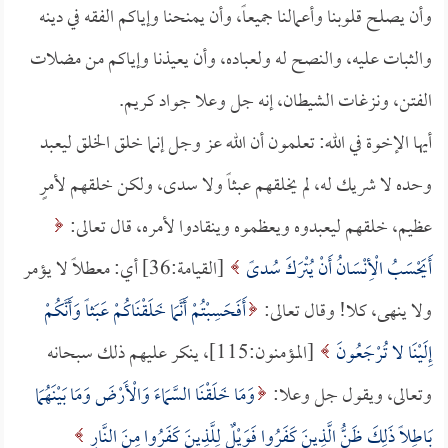
وأن يصلح قلوبنا وأعمالنا جميعاً، وأن يمنحنا وإياكم الفقه في دينه
والثبات عليه، والنصح له ولعباده، وأن يعيذنا وإياكم من مضلات
الفتن، ونزغات الشيطان، إنه جل وعلا جواد كريم.
أيها الإخوة في الله: تعلمون أن الله عز وجل إنما خلق الخلق ليعبد
وحده لا شريك له، لم يخلقهم عبثاً ولا سدى، ولكن خلقهم لأمرٍ
عظيم، خلقهم ليعبدوه ويعظموه وينقادوا لأمره، قال تعالى:
أَيَحْسَبُ الْأِنْسَانُ أَنْ يُتْرَكَ سُدىً
[القيامة:36] أي: معطلاً لا يؤمر
ولا ينهى، كلا! وقال تعالى:
أَفَحَسِبْتُمْ أَنَّمَا خَلَقْنَاكُمْ عَبَثاً وَأَنَّكُمْ
إِلَيْنَا لا تُرْجَعُونَ
[المؤمنون:115]، ينكر عليهم ذلك سبحانه
وتعالى، ويقول جل وعلا:
وَمَا خَلَقْنَا السَّمَاءَ وَالْأَرْضَ وَمَا بَيْنَهُمَا
بَاطِلاً ذَلِكَ ظَنُّ الَّذِينَ كَفَرُوا فَوَيْلٌ لِلَّذِينَ كَفَرُوا مِنَ النَّارِ