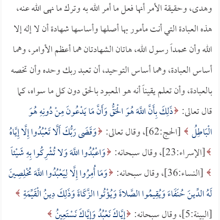
وهدى، وحقيقة الأمر أنها فعل ما أمر الله به وترك ما نهى الله عنه،
هذه العبادة التي أنت مأمور بها أصلها وأساسها شهادة أن لا إله إلا
الله وأن محمداً رسول الله، هاتان الشهادتان هما أعظم الأوامر، وهما
أساس العبادة، وهما أساس التوحيد، أن تعبد ربك وحده وأن تخصه
بالعبادة، وأن تعلم يقيناً أنه هو المعبود بالحق دون كل ما سواه، كما
قال تعالى:
ذَلِكَ بِأَنَّ اللَّهَ هُوَ الْحَقُّ وَأَنَّ مَا يَدْعُونَ مِنْ دُونِهِ هُوَ
الْبَاطِلُ
[الحج:62]، وقال تعالى:
وَقَضَى رَبُّكَ أَلَّا تَعْبُدُوا إِلَّا إِيَّاهُ
[الإسراء:23]، وقال سبحانه:
وَاعْبُدُوا اللَّهَ وَلا تُشْرِكُوا بِهِ شَيْئاً
[النساء:36]، وقال سبحانه:
وَمَا أُمِرُوا إِلَّا لِيَعْبُدُوا اللَّهَ مُخْلِصِينَ
لَهُ الدِّينَ حُنَفَاءَ وَيُقِيمُوا الصَّلاةَ وَيُؤْتُوا الزَّكَاةَ وَذَلِكَ دِينُ الْقَيِّمَةِ
[البينة:5]، وقال سبحانه:
إِيَّاكَ نَعْبُدُ وَإِيَّاكَ نَسْتَعِينُ