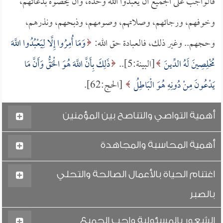
فالواجب على الجميع أن يعبدوا الله وحده، وأن يخصوه بدعائهم،
وخوفهم، ورجائهم، وصلاتهم، وصومهم، وذبحهم، ونذرهم،
وحجهم.. وغير ذلك، فالعبادة حق الله:
وَمَا أُمِرُوا إِلَّا لِيَعْبُدُوا اللَّهَ
مُخْلِصِينَ لَهُ الدِّينَ
[البينة:5]..
ذَلِكَ بِأَنَّ اللَّهَ هُوَ الْحَقُّ وَأَنَّ مَا
يَدْعُونَ مِنْ دُونِهِ هُوَ الْبَاطِلُ
[الحج:62].
أهمية التواصي والتناصح بين المؤمنين
أهمية المحاسبة والمجاهدة
اغتنام الحياة بالأعمال الصالحة والتحلي
بالصبر
الشعور بالمسئولية واجب الجميع