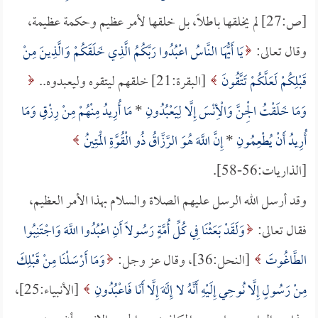
[ص:27] لم يخلقها باطلاً، بل خلقها لأمر عظيم وحكمة عظيمة،
وقال تعالى:
يَا أَيُّهَا النَّاسُ اعْبُدُوا رَبَّكُمُ الَّذِي خَلَقَكُمْ وَالَّذِينَ مِنْ
قَبْلِكُمْ لَعَلَّكُمْ تَتَّقُونَ
[البقرة:21] خلقهم ليتقوه وليعبدوه..
وَمَا خَلَقْتُ الْجِنَّ وَالْأِنْسَ إِلَّا لِيَعْبُدُونِ
*
مَا أُرِيدُ مِنْهُمْ مِنْ رِزْقٍ وَمَا
أُرِيدُ أَنْ يُطْعِمُونِ
*
إِنَّ اللَّهَ هُوَ الرَّزَّاقُ ذُو الْقُوَّةِ الْمَتِينُ
[الذاريات:56-58].
وقد أرسل الله الرسل عليهم الصلاة والسلام بهذا الأمر العظيم،
فقال تعالى:
وَلَقَدْ بَعَثْنَا فِي كُلِّ أُمَّةٍ رَسُولاً أَنِ اعْبُدُوا اللَّهَ وَاجْتَنِبُوا
الطَّاغُوتَ
[النحل:36]، وقال عز وجل:
وَمَا أَرْسَلْنَا مِنْ قَبْلِكَ
مِنْ رَسُولٍ إِلَّا نُوحِي إِلَيْهِ أَنَّهُ لا إِلَهَ إِلَّا أَنَا فَاعْبُدُونِ
[الأنبياء:25]،