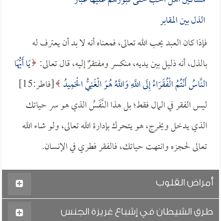
مساكينُ أهلُ الحب حتى قبورُهم عليها غبارُ
الذل بين المقابر
فإذا كان العبد يحب الله تعالى، فمعناه أنه لا بد أن يعترف له
بالذل، أنه ذليل بين يديه، منكسر ومفتقرٌ إليه، قال تعالى:
يَا أَيُّهَا
النَّاسُ أَنْتُمُ الْفُقَرَاءُ إِلَى اللَّهِ وَاللَّهُ هُوَ الْغَنِيُّ الْحَمِيدُ
[فاطر:15]
ليس الفقر في المال فقط؛ بل هذا النَّفَسُ الذي هو سر حياتك
الذي يدخل ويخرج، هو يتحرك بإدارة الله تعالى، ولو شاء الله
تعالى لحجزه وانتهت حياتك، فالفقر فطري في الإنسان.
أمراض القلوب
طرق الشيطان في إشباع غريزة الجنس