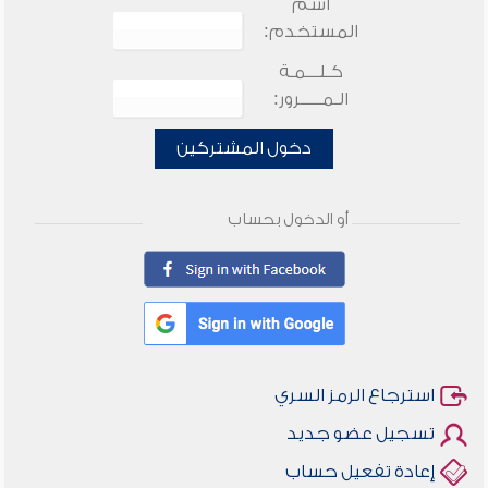
اسم
المستخدم:
كـلـــمـة
الـمـــــرور:
دخول المشتركين
أو الدخول بحساب
استرجاع الرمز السري
تسجيل عضو جديد
إعادة تفعيل حساب