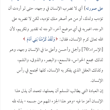
على صورته
} أي لا تضرب الإنسان في وجهه، حتى لو أردت أن
تؤدب ولدك، أو من هو أصغر منك تؤدبه، لكن لا تضربه على
الوجه، اضربه في أي موضع آخر، الوجه له تقدير وتكريم، لأن
الله تعالى كرم الإنسان، فقال:
وَلَقَدْ كَرَّمْنَا بَنِي آدَمَ
[الإسراء:70] وأجمل وأحسن وأعلى ما في الإنسان وجهه، وهو
لذلك مجمع الحواس، فالسمع، والبصر، والذوق، والشم،
وكذلك العقل الذي يفكر به الإنسان، كلها تجتمع في رأس
الإنسان.
إن العبادة التي يطالب المسلم أن يعملها، تتعمد أن يذل هذا
الإنسان أعز ما فيه -وهو هذا الجزء المهم من جسمه - بذله لله