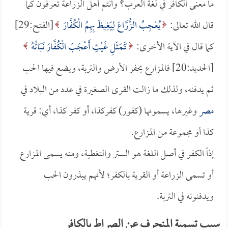
ما معنى الكافر في لغة العرب؟ وأنتم أهل الزراعة تعرفون كما
قال الله تعالى:
يُعْجِبُ الزُّرَّاعَ لِيَغِيظَ بِهِمُ الْكُفَّارَ
[الفتح:29]
كما قال في الآية الأخرى:
كَمَثَلِ غَيْثٍ أَعْجَبَ الْكُفَّارَ نَبَاتُهُ
[الحديد:20] فالمزارع يحفر الأرض والتربة، ويضع فيها الحب
ثم يدفنه، ولذلك ما زالت القرى الصغيرة في عدد من البلاد في
مصر
وغيرها، يسمونها (كفور) كفركذا، أو كفر كذا، أي: قرية
كذا أو مجموعة من المزارع.
إذاً الكفر في أصل اللغة هو الستر والتغطية، ومنه يسمى المزارع
أو تسمى الزراعة أو القرية بالكفر؛ لأنهم يبذرون الحب
ويدفنونه في التربة.
سبب تسمية المنحرف عن الصراط بالكافر