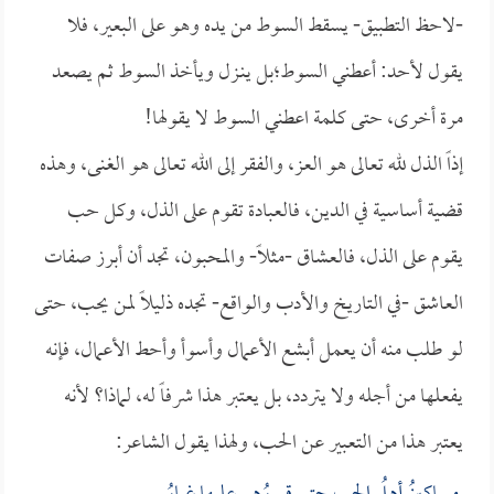
-لاحظ التطبيق- يسقط السوط من يده وهو على البعير، فلا
يقول لأحد: أعطني السوط؛بل ينـزل ويأخذ السوط ثم يصعد
مرة أخرى، حتى كلمة اعطني السوط لا يقولها!
إذاً الذل لله تعالى هو العز، والفقر إلى الله تعالى هو الغنى، وهذه
قضية أساسية في الدين، فالعبادة تقوم على الذل، وكل حب
يقوم على الذل، فالعشاق -مثلاً- والمحبون، تجد أن أبرز صفات
العاشق -في التاريخ والأدب والواقع- تجده ذليلاً لمن يحب، حتى
لو طلب منه أن يعمل أبشع الأعمال وأسوأ وأحط الأعمال، فإنه
يفعلها من أجله ولا يتردد، بل يعتبر هذا شرفاً له، لماذا؟ لأنه
يعتبر هذا من التعبير عن الحب، ولهذا يقول الشاعر: