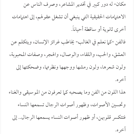
مكان- له دور كبير في تخدير المشاعر، وصرف الناس عن
الاهتمامات الحقيقية التي ينبغي أن تشغل عقولهم، إلى اهتمامات
أخرى ثانوية أو ساقطة أحياناً.
فالفن -كما نعلم في الغالب- يخاطب غرائز الإنسان، ويتكلم عن
العشق، والحب، واللقاء، والوصال، والهجر، وصفات المحبوبة،
ولون شعرها، ولون رمشها ووجهها ونظرتها، وضحكتها إلى
آخره.
هذا اللون من الفن وما يصحبه كما تعرفون من الموسيقى والغناء
وتحسين الأصوات، وظهور أصوات الرجال تسمعها النساء
فتتكسر قلوبهن، أو ظهور أصوات النساء يسمعها الرجال.. إلى
آخره.