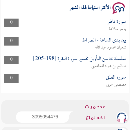
الأكثر استماعا لهذا الشهر
سورة فاطر
0
ياسر سلامة
بين يدى الساعة - الصراط
0
شعبان محمود عبد الله
سلسلة محاسن التأويل تفسير سورة البقرة [198-205]
0
صالح بن عواد المغامسي
سورة الفلق
0
مصطفى غربي
عدد مرات
3095054476
الاستماع