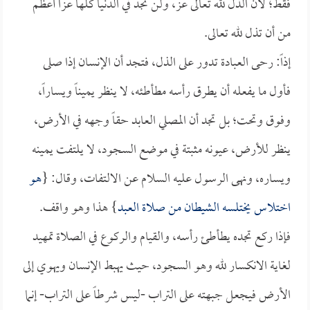
فقط؛ لأن الذل لله تعالى عز، ولن تجد في الدنيا كلها عزاً أعظم
من أن تذل لله تعالى.
إذاً: رحى العبادة تدور على الذل، فتجد أن الإنسان إذا صلى
فأول ما يفعله أن يطرق رأسه مطأطئه، لا ينظر يميناً ويساراً،
وفوق وتحت؛ بل تجد أن المصلي العابد حقاً وجهه في الأرض،
ينظر للأرض، عيونه مثبتة في موضع السجود، لا يلتفت يمينه
ويساره، ونهى الرسول عليه السلام عن الالتفات، وقال: {
هو
اختلاس يختلسه الشيطان من صلاة العبد
} هذا وهو واقف.
فإذا ركع تجده يطأطئ رأسه، والقيام والركوع في الصلاة تمهيد
لغاية الانكسار لله وهو السجود، حيث يهبط الإنسان ويهوي إلى
الأرض فيجعل جبهته على التراب -ليس شرطاً على التراب- إنما