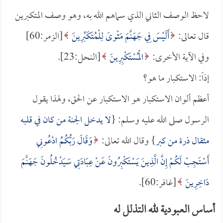
لاحظ الوصف الثاني الذي سماهم الله به، وهو وصف المتكبرين
قال تعالى:
أَلَيْسَ فِي جَهَنَّمَ مَثْوىً لِلْمُتَكَبِّرِينَ
[الزمر:60]
وفي الآية الأخرى:
الْمُسْتَكْبِرِينَ
[النحل:23].
إذاً: الاستكبار ما هو؟
أعظم ألوان الاستكبار هو الاستكبار عن الحق، ولهذا يقول
الرسول صلى الله عليه وسلم: {
لا يدخل الجنة من كان في قلبه
مثقال ذرة من كبر
} وقال الله تعالى:
وَقَالَ رَبُّكُمُ ادْعُونِي
أَسْتَجِبْ لَكُمْ إِنَّ الَّذِينَ يَسْتَكْبِرُونَ عَنْ عِبَادَتِي سَيَدْخُلُونَ جَهَنَّمَ
دَاخِرِينَ
[غافر:60].
أساس العبودية لله التذلل له