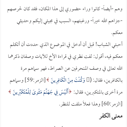
وهم -أيضاً- كانوا وراء حضوري إلى هذا المكان، فقد كان لحرصهم
-جزاهم الله خيراً- ورغبتهم، السبب في مجيئي إليكم وحديثي
معكم.
أحبتي الشباب! قبل أن أدخل في الموضوع الذي حددت أن أتكلم
معكم فيه، أقول: لفت نظري في قراءة الأخ للآيات وصفان ذكرهما
الله تعالى في وصف المنحرفين عن الصراط، فهو سماهم مرة
بالكافرين، فقال: (
َ وَكُنْتَ مِنَ الْكَافِرِينَ
[الزمر:59] وسماهم
مرة أخرى بالمتكبرين، فقال:
أَلَيْسَ فِي جَهَنَّمَ مَثْوىً لِلْمُتَكَبِّرِينَ
[الزمر:60] وهذا فعلاً ملفت للنظر.
معنى الكفر