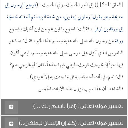
[العلق:1-5] )) إلى آخر الحديث، وفي الحديث : (
فرجع الرسول إلى
خديجة
وهو يقول: زملوني زملوني، من شدة البرد، ثم أخذته
خديجة
إلى
ورقة بن نوفل
، فقالت: اسمع يا ابن عم من ابن أخيك، فسمع
ورقة
من رسول الله صلى الله عليه وسلم هذا الخبر، فقال: هذا هو
الناموس الذي أنزل على موسى صلى الله عليه وسلم، ليتني أكون
فيها حياً إذ يخرجك قومك، ليتني فيها جذعاً، قال: أومخرجي هم؟
قال: نعم، لم يأت أحد قط بمثل ما جئت به إلا عودي).
فالشاهد: أن هذا سبب نزول هذه الآيات الخمس.
تفسير قوله تعالى: (اقرأ باسم ربك ...)
تفسير قوله تعالى: (كلا إن الإنسان ليطغى..)