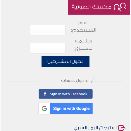
مكتبتك الصوتية
اسم
المستخدم:
كـلـــمـة
الـمـــــرور:
دخول المشتركين
أو الدخول بحساب
استرجاع الرمز السري