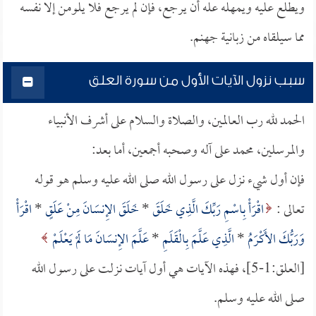
ويطلع عليه ويمهله عله أن يرجع، فإن لم يرجع فلا يلومن إلا نفسه
مما سيلقاه من زبانية جهنم.
سبب نزول الآيات الأول من سورة العلق
الحمد لله رب العالمين، والصلاة والسلام على أشرف الأنبياء
والمرسلين، محمد على آله وصحبه أجمعين، أما بعد:
فإن أول شيء نزل على رسول الله صلى الله عليه وسلم هو قوله
تعالى :
اقْرَأْ بِاسْمِ رَبِّكَ الَّذِي خَلَقَ
*
خَلَقَ الإِنسَانَ مِنْ عَلَقٍ
*
اقْرَأْ
وَرَبُّكَ الأَكْرَمُ
*
الَّذِي عَلَّمَ بِالْقَلَمِ
*
عَلَّمَ الإِنسَانَ مَا لَمْ يَعْلَمْ
[العلق:1-5]، فهذه الآيات هي أول آيات نزلت على رسول الله
صلى الله عليه وسلم.