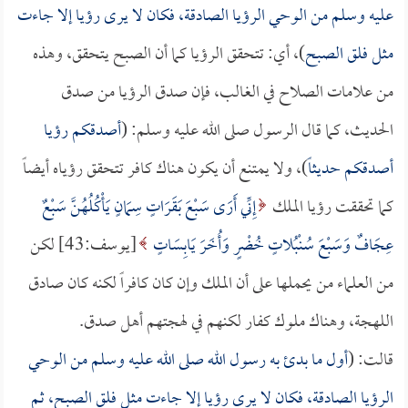
عليه وسلم من الوحي الرؤيا الصادقة، فكان لا يرى رؤيا إلا جاءت
مثل فلق الصبح
)، أي: تتحقق الرؤيا كما أن الصبح يتحقق، وهذه
من علامات الصلاح في الغالب، فإن صدق الرؤيا من صدق
الحديث، كما قال الرسول صلى الله عليه وسلم: (
أصدقكم رؤيا
أصدقكم حديثاً
)، ولا يمتنع أن يكون هناك كافر تتحقق رؤياه أيضاً
كما تحققت رؤيا الملك
إِنِّي أَرَى سَبْعَ بَقَرَاتٍ سِمَانٍ يَأْكُلُهُنَّ سَبْعٌ
عِجَافٌ وَسَبْعَ سُنْبُلاتٍ خُضْرٍ وَأُخَرَ يَابِسَاتٍ
[يوسف:43] لكن
من العلماء من يحملها على أن الملك وإن كان كافراً لكنه كان صادق
اللهجة، وهناك ملوك كفار لكنهم في لهجتهم أهل صدق.
قالت: (
أول ما بدئ به رسول الله صلى الله عليه وسلم من الوحي
الرؤيا الصادقة، فكان لا يرى رؤيا إلا جاءت مثل فلق الصبح، ثم