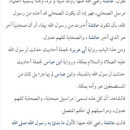
نقول:
عائشة
رضي الله عنها روت شيئاً لم تره، وهذا يسميه العلماء:
مرسل الصحابي، فهو إما أن يكون الصحابي قد أخذه من رسول
الله، بأن تكون
عائشة
أُخبرت من رسول الله بهذا، أو أن صحابياً آخر
هو الذي أخبر
عائشة
، والصحابة كلهم عدول.
ومن هذا الباب رواية
أبي هريرة
لجملة أحاديث حدثت لرسول الله
عليه الصلاة والسلام بمكة، ورواية
ابن عباس
لجملة أحاديث
حدثت لرسول الله بالمدينة، و
ابن عباس
لم يهاجر؛ بل كان من
المستضعفين هو وأمه بمكة.
فالشاهد: أن كل هذه تسمى: مراسيل صحابة، والصحابة كلهم
عدول، ومراسيلهم في حكم المتصل.
قالت
عائشة
رضي الله عنها: (
أول ما بدئ به رسول الله صلى الله