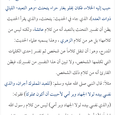
حبب إليه الخلاء، فكان يخلو بغار حراء يتحنث -وهو التعبد- الليالي
ذوات العدد
)، الذي جاء في الحديث: يتحنث، والذي يقرأ الحديث
يظن أن تفسير التحنث بالتعبد أنه من كلام
عائشة
، ولكنه ليس من
كلامها؛ بل هو من كلام
الزهري
، وهذا يسميه علماء الحديث:
المدرج، وهو: أن تنقل كلاماً عن شخص ثم تفسر إحدى الكلمات
التي تكلمها الشخص، ولا تبين أن هذا التفسير من تفسيرك، فيظن
القارئ أنه من كلام ذلك الشخص.
مثلاً: قال النبي صلى الله عليه وسلم: (
للعبد المملوك أجران، والذي
نفسي بيده لولا الجهاد وبر أمي لأحببت أن أكون مملوكاً
) فقوله:
(والذي نفسي بيده لولا الجهاد وبر أمي) ليس من كلام رسول الله