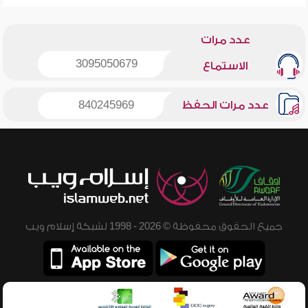
عدد مرات
3095050679
الاستماع
عدد مرات الحفظ
840245969
جميع الحقوق محفوظة © 2026 - 1998 لشبكة إسلام ويب