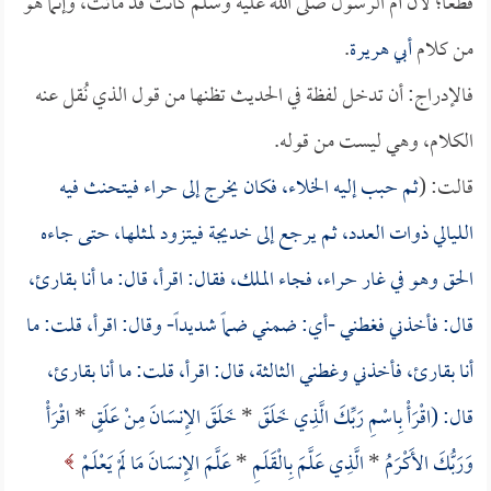
قطعاً؛ لأن أم الرسول صلى الله عليه وسلم كانت قد ماتت، وإنما هو
من كلام
أبي هريرة
.
فالإدراج: أن تدخل لفظة في الحديث تظنها من قول الذي نُقل عنه
الكلام، وهي ليست من قوله.
قالت: (
ثم حبب إليه الخلاء، فكان يخرج إلى حراء فيتحنث فيه
الليالي ذوات العدد، ثم يرجع إلى
خديجة
فيتزود لمثلها، حتى جاءه
الحق وهو في غار حراء، فجاء الملك، فقال: اقرأ، قال: ما أنا بقارئ،
قال: فأخذني فغطني -أي: ضمني ضماً شديداً- وقال: اقرأ، قلت: ما
أنا بقارئ، فأخذني وغطني الثالثة، قال: اقرأ، قلت: ما أنا بقارئ،
قال: (
اقْرَأْ بِاسْمِ رَبِّكَ الَّذِي خَلَقَ
*
خَلَقَ الإِنسَانَ مِنْ عَلَقٍ
*
اقْرَأْ
وَرَبُّكَ الأَكْرَمُ
*
الَّذِي عَلَّمَ بِالْقَلَمِ
*
عَلَّمَ الإِنسَانَ مَا لَمْ يَعْلَمْ